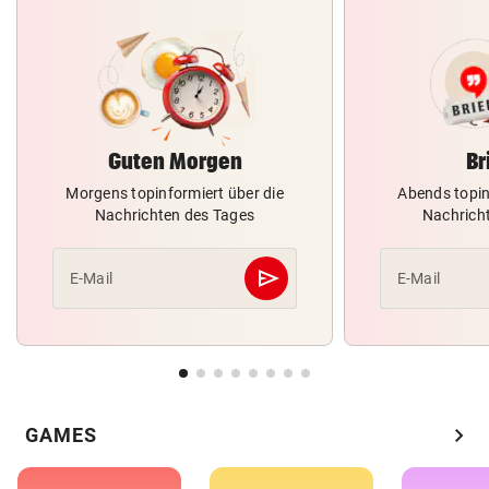
Guten Morgen
Br
Morgens topinformiert über die
Abends topin
Nachrichten des Tages
Nachrich
send
E-Mail
E-Mail
Abschicken
chevron_right
GAMES