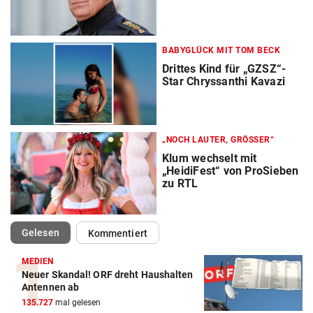
BABYGLÜCK MIT TOM BECK
Drittes Kind für „GZSZ“-
Star Chryssanthi Kavazi
„NOCH LAUTER, GRÖSSER“
Klum wechselt mit
„HeidiFest“ von ProSieben
zu RTL
(ausgewählt)
Gelesen
Kommentiert
MEDIEN
Neuer Skandal! ORF dreht Haushalten
Antennen ab
135.727
mal gelesen