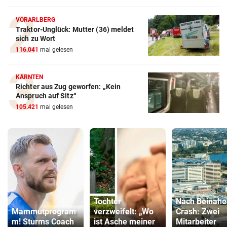
VORARLBERG
Traktor-Unglück: Mutter (36) meldet
sich zu Wort
116.041
mal gelesen
KÄRNTEN
Richter aus Zug geworfen: „Kein
Anspruch auf Sitz“
105.421
mal gelesen
Tochter
Nach Beinahe
Mammutprogram
verzweifelt: „Wo
Crash: Zwei
m! Sturms Coach
ist Asche meiner
Mitarbeiter