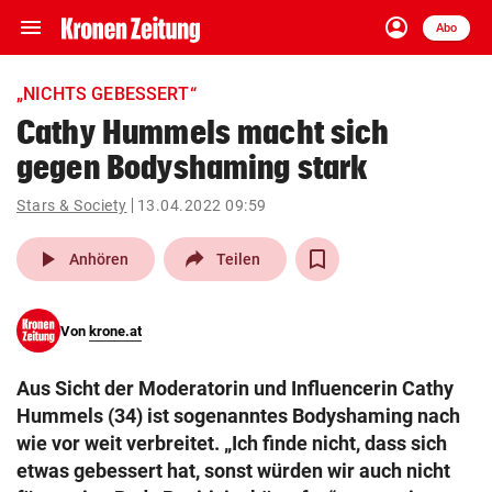
menu
account_circle
Navigation
Anmelden
Abo
close
Schließen
ein-/ausklappen
„NICHTS GEBESSERT“
Abonnieren
Cathy Hummels macht sich
gegen Bodyshaming stark
account_circle
arrow_right
Anmelden
Stars & Society
13.04.2022 09:59
pin_drop
arrow_right
Bundesland auswäh
Wien
play_arrow
Anhören
Teilen
bookmark
Merkliste
Von
krone.at
Suchbegriff
search
Aus Sicht der Moderatorin und Influencerin Cathy
eingeben
Hummels (34) ist sogenanntes Bodyshaming nach
wie vor weit verbreitet. „Ich finde nicht, dass sich
etwas gebessert hat, sonst würden wir auch nicht