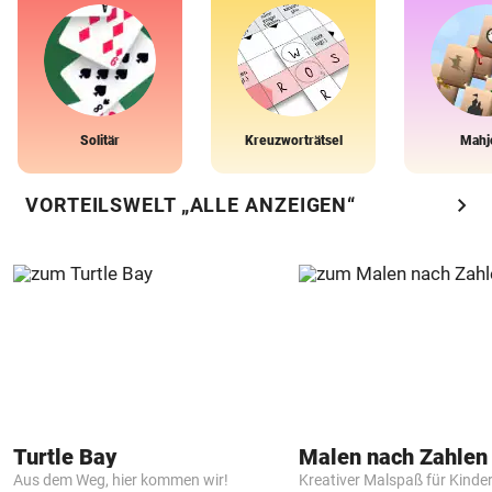
Solitär
Kreuzworträtsel
Mahj
chevron_right
VORTEILSWELT „ALLE ANZEIGEN“
Turtle Bay
Aus dem Weg, hier kommen wir!
Kreativer Malspaß für Kinde