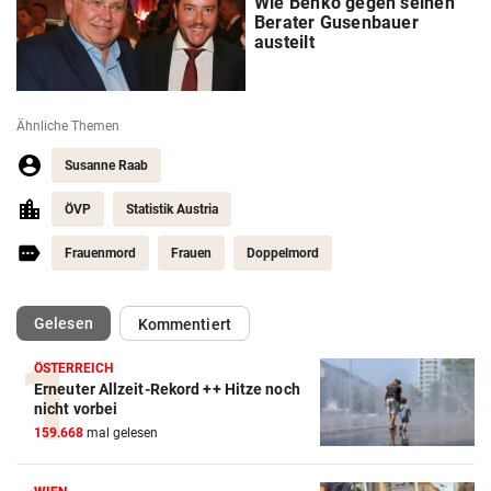
Wie Benko gegen seinen
Berater Gusenbauer
austeilt
Ähnliche Themen
Susanne Raab
ÖVP
Statistik Austria
Frauenmord
Frauen
Doppelmord
(ausgewählt)
Gelesen
Kommentiert
ÖSTERREICH
Erneuter Allzeit-Rekord ++ Hitze noch
nicht vorbei
159.668
mal gelesen