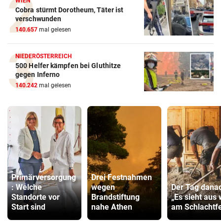
WIEN
Cobra stürmt Dorotheum, Täter ist
verschwunden
140.657
mal gelesen
NIEDERÖSTERREICH
500 Helfer kämpfen bei Gluthitze
gegen Inferno
140.242
mal gelesen
Primärversorgung
Drei Festnahmen
: Welche
wegen
Der Tag dana
Standorte vor
Brandstiftung
„Es sieht aus 
Start sind
nahe Athen
am Schlachtfe