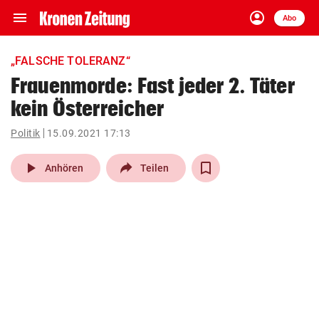
menu
account_circle
Navigation
Anmelden
Abo
close
Schließen
ein-/ausklappen
„FALSCHE TOLERANZ“
Abonnieren
Frauenmorde: Fast jeder 2. Täter
kein Österreicher
account_circle
arrow_right
Anmelden
Politik
15.09.2021 17:13
pin_drop
arrow_right
Bundesland auswäh
Wien
play_arrow
Anhören
Teilen
bookmark
Merkliste
Suchbegriff
search
eingeben