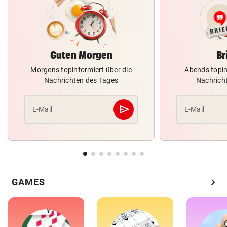
Guten Morgen
Br
Morgens topinformiert über die
Abends topin
Nachrichten des Tages
Nachrich
send
E-Mail
E-Mail
Abschicken
chevron_right
GAMES