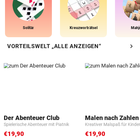
Solitär
Kreuzworträtsel
Mahj
chevron_right
VORTEILSWELT „ALLE ANZEIGEN“
Der Abenteuer Club
Spielerische Abenteuer mit Piatnik
Kreativer Malspaß für Kinde
€19,90
€19,90