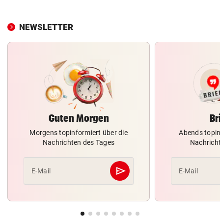
NEWSLETTER
Guten Morgen
Br
Morgens topinformiert über die
Abends topin
Nachrichten des Tages
Nachrich
send
E-Mail
E-Mail
Abschicken