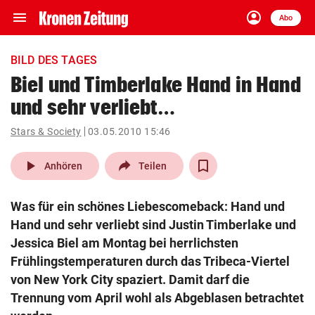
menu
account_circle
Navigation
Anmelden
Abo
close
Schließen
ein-/ausklappen
BILD DES TAGES
Abonnieren
Biel und Timberlake Hand in Hand
und sehr verliebt…
account_circle
arrow_right
Anmelden
Stars & Society
03.05.2010 15:46
pin_drop
arrow_right
Bundesland auswäh
Wien
play_arrow
Anhören
Teilen
bookmark
Merkliste
Was für ein schönes Liebescomeback: Hand und
Hand und sehr verliebt sind Justin Timberlake und
Suchbegriff
Jessica Biel am Montag bei herrlichsten
search
eingeben
Frühlingstemperaturen durch das Tribeca-Viertel
von New York City spaziert. Damit darf die
Trennung vom April wohl als Abgeblasen betrachtet