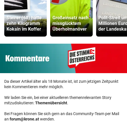
Steirer (68) hatte
Großeinsatz nach
Polit-Streit u
zehn Kilogramm
missglücktem
Millionen Euro
Kokain im Koffer
Überholmanöver
der Landeska
Da dieser Artikel älter als 18 Monate ist, ist zum jetzigen Zeitpunkt
kein Kommentieren mehr möglich.
Wir laden Sie ein, bei einer aktuelleren themenrelevanten Story
mitzudiskutieren:
Themenübersicht
.
Bei Fragen können Sie sich gern an das Community-Team per Mail
an
forum@krone.at
wenden.