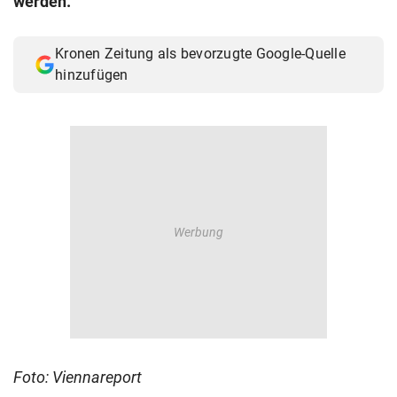
werden.
© Krone Multimedia GmbH & Co KG 2026
Muthgasse 2, 1190 Wien
Kronen Zeitung als bevorzugte Google-Quelle
hinzufügen
Foto: Viennareport