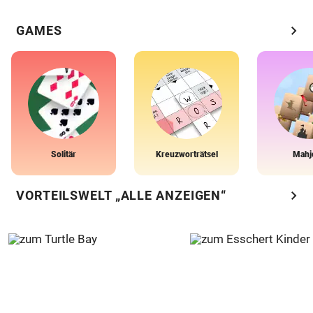
chevron_right
GAMES
Solitär
Kreuzworträtsel
Mahj
chevron_right
VORTEILSWELT „ALLE ANZEIGEN“