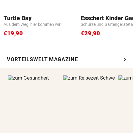
Turtle Bay
Aus dem Weg, hier kommen wir!
Schürze und Gartengerätet
€19,90
€29,90
chevron_right
VORTEILSWELT MAGAZINE