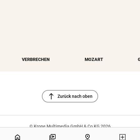
VERBRECHEN
MOZART
north
Zurück nach oben
© Krone Multimedia GmbH & Co KG 2026
Muthgasse 2, 1190 Wien
home
pin_drop