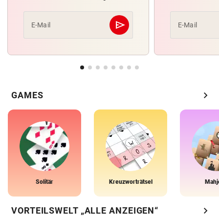
send
E-Mail
E-Mail
Abschicken
chevron_right
GAMES
Solitär
Kreuzworträtsel
Mahj
chevron_right
VORTEILSWELT „ALLE ANZEIGEN“