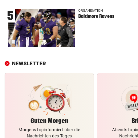
ORGANISATION
5
Baltimore Ravens
NEWSLETTER
Guten Morgen
Br
Morgens topinformiert über die
Abends topin
Nachrichten des Tages
Nachrich