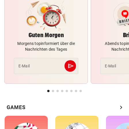
Guten Morgen
Br
Morgens topinformiert über die
Abends topin
Nachrichten des Tages
Nachrich
send
E-Mail
E-Mail
Abschicken
chevron_right
GAMES