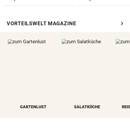
chevron_right
VORTEILSWELT MAGAZINE
GARTENLUST
SALATKÜCHE
REI