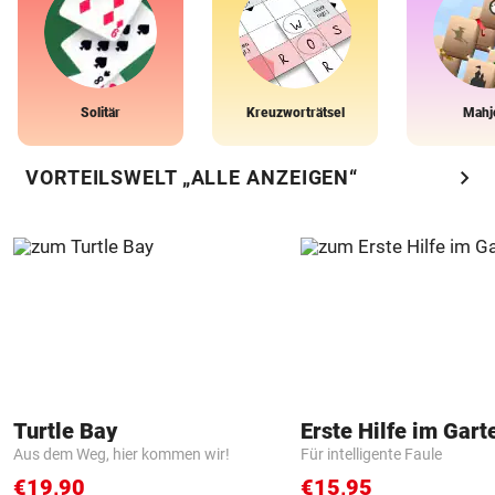
Solitär
Kreuzworträtsel
Mahj
chevron_right
VORTEILSWELT „ALLE ANZEIGEN“
Turtle Bay
Erste Hilfe im Gart
Aus dem Weg, hier kommen wir!
Für intelligente Faule
€19,90
€15,95