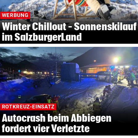
WERBUNG
Winter Chillout – Sonnenskilauf
im SalzburgerLand
ROTKREUZ-EINSATZ
Autocrash beim Abbiegen
fordert vier Verletzte