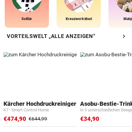
Solitär
Kreuzworträtsel
Mahj
chevron_right
VORTEILSWELT „ALLE ANZEIGEN“
Kärcher Hochdruckreiniger
Asobu-Bestie-Trin
K7 - Smart Control Home
In 3 unterschiedlichen Desig
€474,90
€34,90
€644,99