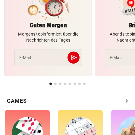
Guten Morgen
Br
Morgens topinformiert über die
Abends topin
Nachrichten des Tages
Nachrich
send
E-Mail
E-Mail
Abschicken
chevron_right
GAMES