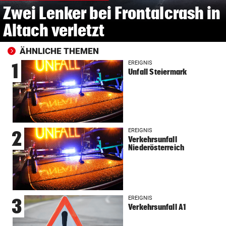
Zwei Lenker bei Frontalcrash in
Altach verletzt
ÄHNLICHE THEMEN
EREIGNIS
1
Unfall Steiermark
EREIGNIS
2
Verkehrsunfall
Niederösterreich
EREIGNIS
3
Verkehrsunfall A1