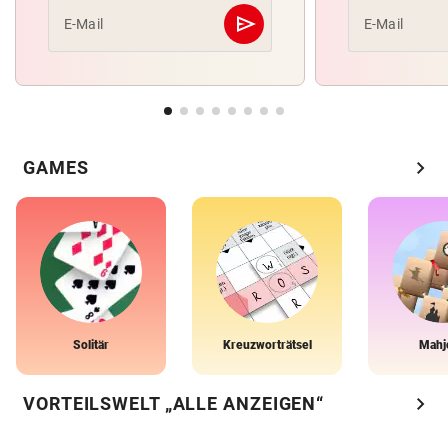
send
E-Mail
E-Mail
Abschicken
chevron_right
GAMES
Solitär
Kreuzworträtsel
Mahj
chevron_right
VORTEILSWELT „ALLE ANZEIGEN“