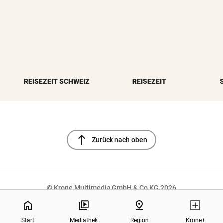
REISEZEIT SCHWEIZ
REISEZEIT
north
Zurück nach oben
© Krone Multimedia GmbH & Co KG 2026
Muthgasse 2, 1190 Wien
home
pin_drop
Start
Mediathek
Region
Krone+