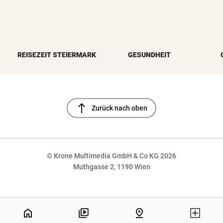
REISEZEIT STEIERMARK
GESUNDHEIT
north
Zurück nach oben
© Krone Multimedia GmbH & Co KG 2026
Muthgasse 2, 1190 Wien
NaN%
home
pin_drop