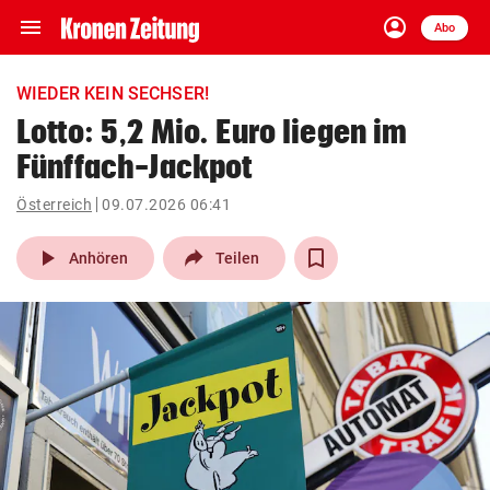
menu
account_circle
Navigation
Anmelden
Abo
close
Schließen
ein-/ausklappen
WIEDER KEIN SECHSER!
Abonnieren
Lotto: 5,2 Mio. Euro liegen im
Fünffach-Jackpot
account_circle
arrow_right
Anmelden
Österreich
09.07.2026 06:41
pin_drop
arrow_right
Bundesland auswäh
Wien
play_arrow
Anhören
Teilen
bookmark
Merkliste
Suchbegriff
search
eingeben