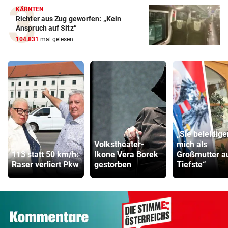
KÄRNTEN
Richter aus Zug geworfen: „Kein
Anspruch auf Sitz“
104.831
mal gelesen
„Sie beleidige
Volkstheater-
mich als
113 statt 50 km/h:
Ikone Vera Borek
Großmutter a
Raser verliert Pkw
gestorben
Tiefste“