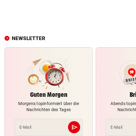
NEWSLETTER
Guten Morgen
Br
Morgens topinformiert über die
Abends topin
Nachrichten des Tages
Nachrich
send
E-Mail
E-Mail
Abschicken