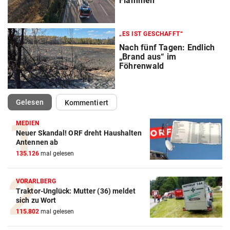
Flammen
„ES IST GESCHAFFT“
Nach fünf Tagen: Endlich
„Brand aus“ im
Föhrenwald
(ausgewählt)
Gelesen
Kommentiert
MEDIEN
Neuer Skandal! ORF dreht Haushalten
Antennen ab
135.126
mal gelesen
VORARLBERG
Traktor-Unglück: Mutter (36) meldet
sich zu Wort
115.802
mal gelesen