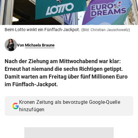
© Krone Multimedia GmbH & Co KG 2026
Muthgasse 2, 1190 Wien
Beim Lotto winkt ein Fünffach-Jackpot.
(Bild: Christian Jauschowetz)
Von
Michaela Braune
Nach der Ziehung am Mittwochabend war klar:
Erneut hat niemand die sechs Richtigen getippt.
Damit warten am Freitag über fünf Millionen Euro
im Fünffach-Jackpot.
Kronen Zeitung als bevorzugte Google-Quelle
hinzufügen