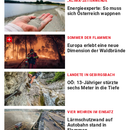
„KLIMA-ZEITENWENDE“
Energieexperte: So muss
sich Österreich wappnen
SOMMER DER FLAMMEN
Europa erlebt eine neue
Dimension der Waldbrände
LANDETE IN GEBIRGSBACH
OÖ: 13-Jähriger stürzte
sechs Meter in die Tiefe
VIER WEHREN IM EINSATZ
Lärmschutzwand auf
Autobahn stand in