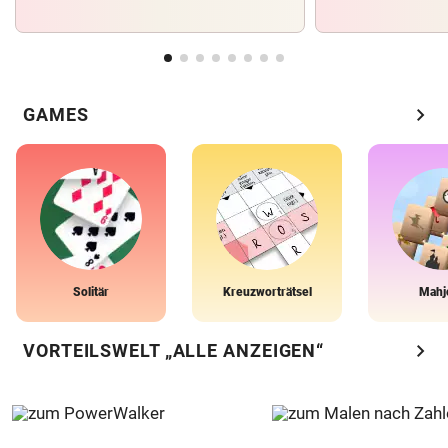
chevron_right
GAMES
Solitär
Kreuzworträtsel
Mahj
chevron_right
VORTEILSWELT „ALLE ANZEIGEN“