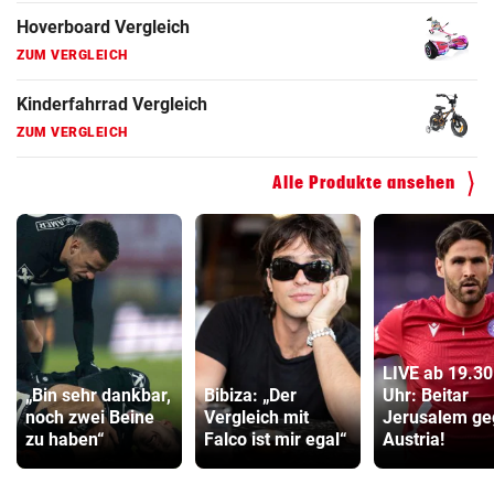
Fahrrad Test
ZUM VERGLEICH
Fahrradanhänger Vergleich
ZUM VERGLEICH
Alle Produkte ansehen
Faszienrolle Vergleich
ZUM VERGLEICH
Hoverboard Vergleich
ZUM VERGLEICH
Kinderfahrrad Vergleich
LIVE ab 19.30
ZUM VERGLEICH
„Bin sehr dankbar,
Bibiza: „Der
Uhr: Beitar
noch zwei Beine
Vergleich mit
Jerusalem ge
zu haben“
Falco ist mir egal“
Austria!