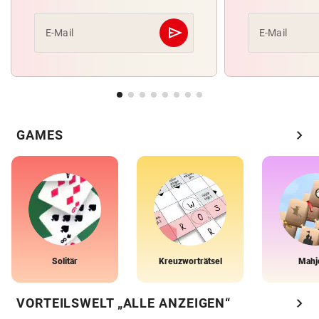
send
E-Mail
E-Mail
Abschicken
chevron_right
GAMES
Solitär
Kreuzworträtsel
Mahj
chevron_right
VORTEILSWELT „ALLE ANZEIGEN“