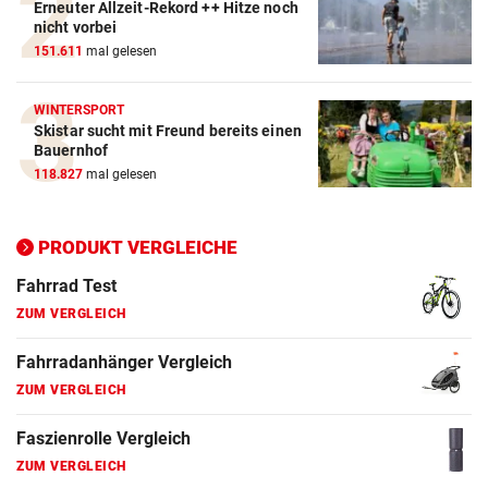
Erneuter Allzeit-Rekord ++ Hitze noch
nicht vorbei
151.611
mal gelesen
WINTERSPORT
Skistar sucht mit Freund bereits einen
Action-Cam Vergleich
Bauernhof
118.827
mal gelesen
ZUM VERGLEICH
Crosstrainer Vergleich
PRODUKT VERGLEICHE
ZUM VERGLEICH
E-Bike Vergleich
ZUM VERGLEICH
Elektro-Scooter Vergleich
ZUM VERGLEICH
Ergometer Vergleich
ZUM VERGLEICH