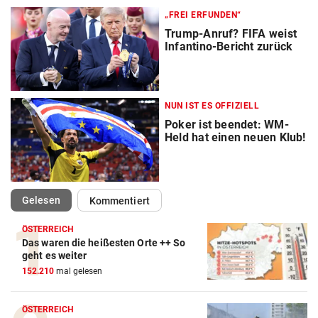
„FREI ERFUNDEN“
Trump-Anruf? FIFA weist
Infantino-Bericht zurück
NUN IST ES OFFIZIELL
Poker ist beendet: WM-
Held hat einen neuen Klub!
(ausgewählt)
Gelesen
Kommentiert
ÖSTERREICH
Das waren die heißesten Orte ++ So
geht es weiter
152.210
mal gelesen
ÖSTERREICH