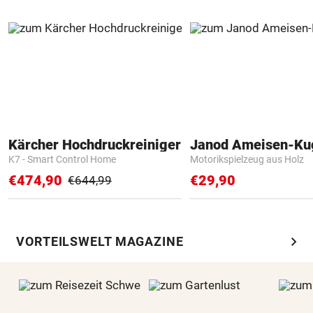
Kärcher Hochdruckreiniger
Janod Ameisen-Ku
K7 - Smart Control Home
Motorikspielzeug aus Holz
€474,90
€29,90
€644,99
chevron_right
VORTEILSWELT MAGAZINE