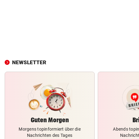
NEWSLETTER
Guten Morgen
Br
Morgens topinformiert über die
Abends topin
Nachrichten des Tages
Nachrich