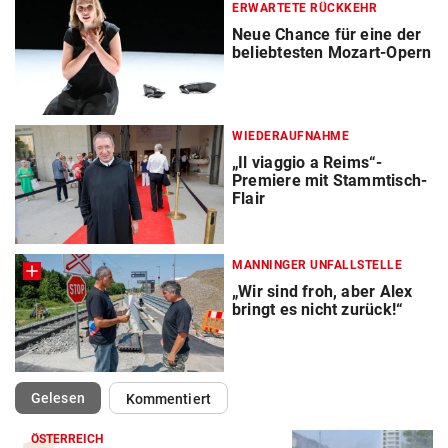
ERWARTETE RÜCKKEHR
Neue Chance für eine der
beliebtesten Mozart-Opern
WIEDERAUFNAHME
„Il viaggio a Reims“-
Premiere mit Stammtisch-
Flair
MANNINGER UNFALLSTELLE
„Wir sind froh, aber Alex
bringt es nicht zurück!“
(ausgewählt)
Gelesen
Kommentiert
ÖSTERREICH