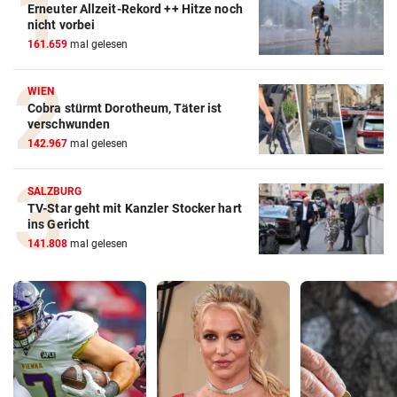
Erneuter Allzeit-Rekord ++ Hitze noch
nicht vorbei
161.659
mal gelesen
WIEN
Cobra stürmt Dorotheum, Täter ist
verschwunden
142.967
mal gelesen
SALZBURG
TV-Star geht mit Kanzler Stocker hart
ins Gericht
141.808
mal gelesen