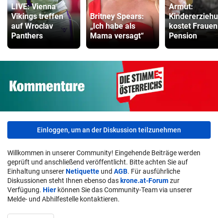
LIVE: Vienna
Armut:
Vikings treffen
Britney Spears:
Kindererzieh
auf Wroclav
„Ich habe als
kostet Frauen
Panthers
Mama versagt“
Pension
Einloggen, um an der Diskussion teilzunehmen
Willkommen in unserer Community! Eingehende Beiträge werden
geprüft und anschließend veröffentlicht. Bitte achten Sie auf
Einhaltung unserer
Netiquette
und
AGB
. Für ausführliche
Diskussionen steht Ihnen ebenso das
krone.at-Forum
zur
Verfügung.
Hier
können Sie das Community-Team via unserer
Melde- und Abhilfestelle kontaktieren.