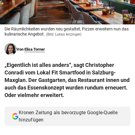
© Krone Multimedia GmbH & Co KG 2026
Muthgasse 2, 1190 Wien
Die Räumlichkeiten wurden neu gestaltet, Pizzen erweitern nun das
kulinarische Angebot.
(Bild: Lukas Anzinger)
Von
Elisa Torner
„Eigentlich ist alles anders“, sagt Christopher
Conradi vom Lokal Fit Smartfood in Salzburg-
Maxglan. Der Gastgarten, das Restaurant innen und
auch das Essenskonzept wurden rundum erneuert.
Oder vielmehr erweitert.
Kronen Zeitung als bevorzugte Google-Quelle
hinzufügen