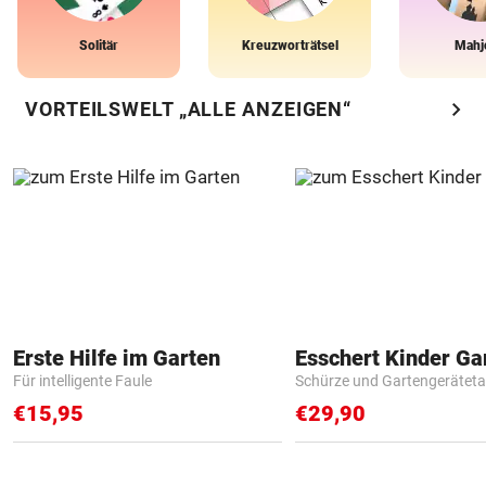
Solitär
Kreuzworträtsel
Mahj
chevron_right
VORTEILSWELT „ALLE ANZEIGEN“
Erste Hilfe im Garten
Für intelligente Faule
Schürze und Gartengerätet
€15,95
€29,90