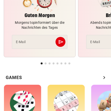
Guten Morgen
Br
Morgens topinformiert über die
Abends topin
Nachrichten des Tages
Nachrich
send
E-Mail
E-Mail
Abschicken
chevron_right
GAMES