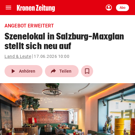
menu
account_circle
Navigation
Anmelden
Abo
close
Schließen
ein-/ausklappen
ANGEBOT ERWEITERT
Abonnieren
Szenelokal in Salzburg-Maxglan
stellt sich neu auf
account_circle
arrow_right
Anmelden
Land & Leute
17.06.2026 10:00
pin_drop
arrow_right
Bundesland auswäh
Wien
play_arrow
Anhören
Teilen
bookmark
Merkliste
Suchbegriff
search
eingeben