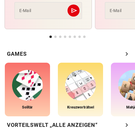
send
E-Mail
E-Mail
Abschicken
chevron_right
GAMES
Solitär
Kreuzworträtsel
Mahj
chevron_right
VORTEILSWELT „ALLE ANZEIGEN“