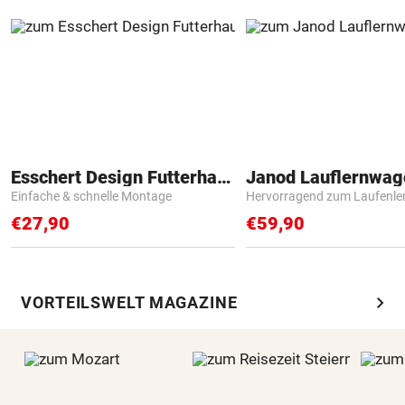
Esschert Design Futterhaus
Janod Lauflernwa
Einfache & schnelle Montage
Hervorragend zum Laufenle
€27,90
€59,90
chevron_right
VORTEILSWELT MAGAZINE