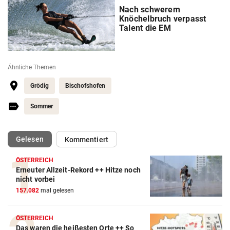
Nach schwerem
Knöchelbruch verpasst
Talent die EM
Ähnliche Themen
Grödig
Bischofshofen
Sommer
(ausgewählt)
Gelesen
Kommentiert
ÖSTERREICH
Erneuter Allzeit-Rekord ++ Hitze noch
Action-Cam Vergleich
nicht vorbei
157.082
mal gelesen
ZUM VERGLEICH
Crosstrainer Vergleich
ÖSTERREICH
Das waren die heißesten Orte ++ So
ZUM VERGLEICH