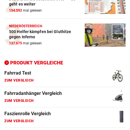
geht es weiter
154.592
mal gelesen
E-Bike Vergleich
ZUM VERGLEICH
NIEDERÖSTERREICH
500 Helfer kämpfen bei Gluthitze
Elektro-Scooter Vergleich
gegen Inferno
ZUM VERGLEICH
137.675
mal gelesen
Ergometer Vergleich
ZUM VERGLEICH
PRODUKT VERGLEICHE
Fahrrad Test
ZUM VERGLEICH
Fahrradanhänger Vergleich
ZUM VERGLEICH
Faszienrolle Vergleich
ZUM VERGLEICH