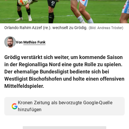
© Krone Multimedia GmbH & Co KG 2026
Muthgasse 2, 1190 Wien
Orlando Rahim Azzef (re.). wechselt zu Grödig.
(Bild: Andreas Tröster)
Von
Mathias Funk
Grödig verstärkt sich weiter, um kommende Saison
in der Regionalliga Nord eine gute Rolle zu spielen.
Der ehemalige Bundesligist bediente sich bei
Westligist Bischofshofen und holte einen offensiven
Mittelfeldspieler.
Kronen Zeitung als bevorzugte Google-Quelle
hinzufügen