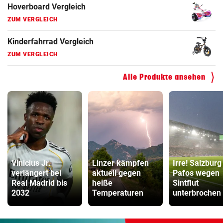
Hoverboard Vergleich
ZUM VERGLEICH
Kinderfahrrad Vergleich
ZUM VERGLEICH
Alle Produkte ansehen
Vinicius Jr.
Linzer kämpfen
Irre! Salzburg
verlängert bei
aktuell gegen
Pafos wegen
Real Madrid bis
heiße
Sintflut
2032
Temperaturen
unterbrochen