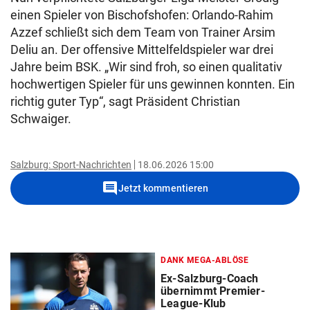
einen Spieler von Bischofshofen: Orlando-Rahim
Azzef schließt sich dem Team von Trainer Arsim
Deliu an. Der offensive Mittelfeldspieler war drei
Jahre beim BSK. „Wir sind froh, so einen qualitativ
hochwertigen Spieler für uns gewinnen konnten. Ein
richtig guter Typ“, sagt Präsident Christian
Schwaiger.
Salzburg: Sport-Nachrichten
18.06.2026 15:00
comment
Jetzt kommentieren
DANK MEGA-ABLÖSE
Ex-Salzburg-Coach
übernimmt Premier-
League-Klub