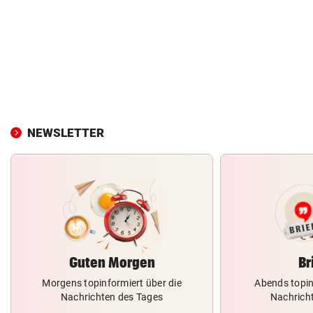
NEWSLETTER
Guten Morgen
Br
Morgens topinformiert über die
Abends topin
Nachrichten des Tages
Nachrich