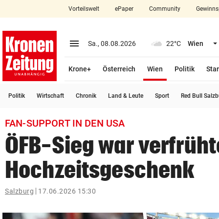
Vorteilswelt
ePaper
Community
Gewinns
close
Schließen
menu
Menü aufklappen
Sa., 08.08.2026
22°C
Wien
Abonnieren
(ausgewählt)
Krone+
Österreich
Wien
Politik
Star
account_circle
arrow_right
Anmelden
Politik
Wirtschaft
Chronik
Land & Leute
Sport
Red Bull Salz
pin_drop
arrow_right
Bundesland auswäh
Wien
FAN-SUPPORT IN DEN USA
bookmark
Merkliste
ÖFB-Sieg war verfrüht
Hochzeitsgeschenk
Suchbegriff
search
eingeben
Salzburg
17.06.2026 15:30