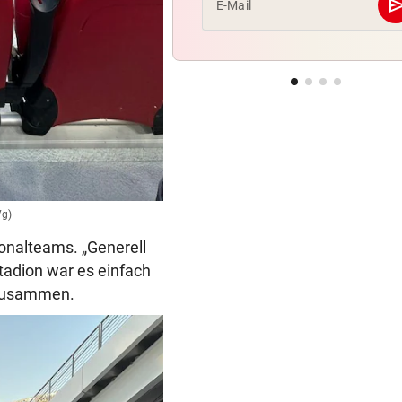
se
E-Mail
Vg)
ionalteams. „Generell
tadion war es einfach
o zusammen.