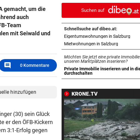
am Schlachtfeld“
SA gemacht, um die
Suchen auf
ährend auch
IN SALZBURG-STADT
vor 1
ÖFB-Team
Bekiffter 16-Jähriger mit
Schnellsuche auf dibeo.at:
getuntem Moped erwischt
ulen mit Seiwald und
in n
Eigentumswohnungen in Salzburg
in neuem T
Mietwohnungen in Salzburg
ELEKTRONIK WURDE NASS
vor 1
Nächstes Gewitter legte zeh
Möchten Sie jetzt eine private Immobilie
Obusse erneut lahm
unseren Marktplätzen inserieren?
comment
0
Kommentare
Private Immobilie inserieren und in di
in neuem Tab öffnen
durchschalten
GELDKASSE GESTOHLEN
vor 1
Einbruch bei Wasserrettung:
sind fassungslos“
uelle hinzufügen
KRONE.TV
SALZBURGER FESTSPIELE
vor 1
Mozarts herrlich kühne
inger (30) sein Glück
Liebesspiele ganz in Weiß
te er den ÖFB-Kickern
rem 3:1-Erfolg gegen
SO SIEHT MAN SIE GUT
vor 1