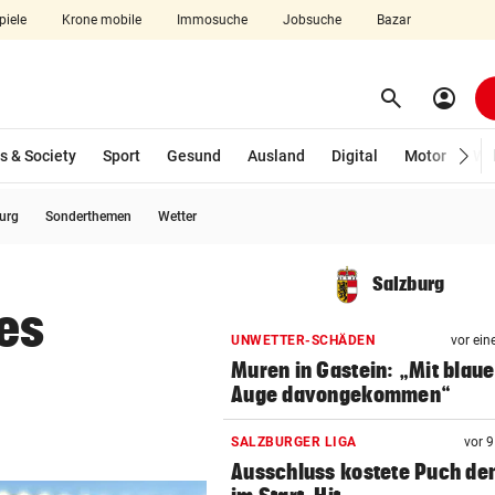
piele
Krone mobile
Immosuche
Jobsuche
Bazar
search
account_circle
Menü aufklappen
Suchen
s & Society
Sport
Gesund
Ausland
Digital
Motor
Wir
burg
Sonderthemen
Wetter
len
Salzburg
es
UNWETTER-SCHÄDEN
vor ein
Muren in Gastein: „Mit blau
Auge davongekommen“
SALZBURGER LIGA
vor 
Ausschluss kostete Puch de