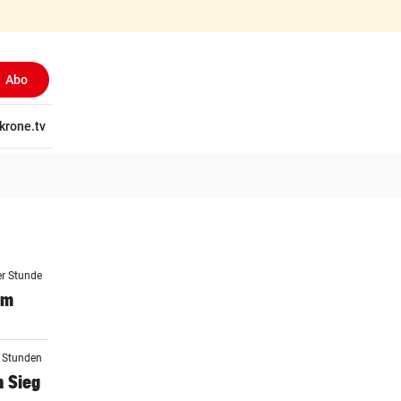
Abo
tschaft
krone.tv
Wissen
Gericht
Kolumnen
Freizeit
Reise
Ti
er Stunde
em
9 Stunden
n Sieg