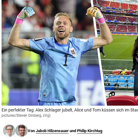
© Krone Multimedia GmbH & Co KG 2026
Muthgasse 2, 1190 Wien
Ein perfekter Tag: Alex Schlager jubelt, Alice und Tom küssen sich im Sta
pictures/Steven Dinberg, zVg)
Von
Jakob Hilzensauer
und
Philip Kirchtag