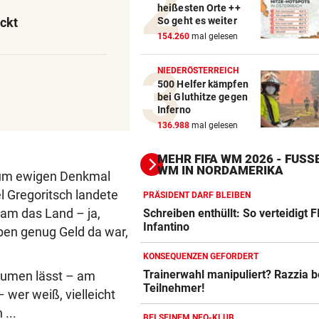
heißesten Orte ++
So geht es weiter
ckt
154.260
mal gelesen
NIEDERÖSTERREICH
500 Helfer kämpfen
bei Gluthitze gegen
Inferno
136.988
mal gelesen
MEHR FIFA WM 2026 - FUSSB
M IN NORDAMERIKA
zum ewigen Denkmal
l Gregoritsch landete
PRÄSIDENT DARF BLEIBEN
am das Land – ja,
Schreiben enthüllt: So verteidigt F
Infantino
ben genug Geld da war,
KONSEQUENZEN GEFORDERT
Trainerwahl manipuliert? Razzia 
räumen lässt – am
Teilnehmer!
Action-Cam Vergleich
 wer weiß, vielleicht
ZUM VERGLEICH
 ...
BEI SEINEM NEO-KLUB