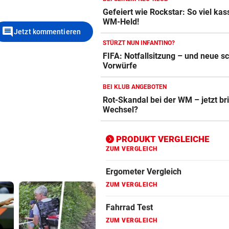
Gefeiert wie Rockstar: So viel kass
Crosstrainer Vergleich
WM-Held!
ZUM VERGLEICH
comment
Jetzt kommentieren
STÜRZT NUN INFANTINO?
E-Bike Vergleich
FIFA: Notfallsitzung – und neue 
ZUM VERGLEICH
Vorwürfe
Elektro-Scooter Vergleich
BEI KLUB ANGEBOTEN
Rot-Skandal bei der WM – jetzt br
ZUM VERGLEICH
Wechsel?
Ergometer Vergleich
ZUM VERGLEICH
PRODUKT VERGLEICHE
Fahrrad Test
ZUM VERGLEICH
Fahrradanhänger Vergleich
ZUM VERGLEICH
Faszienrolle Vergleich