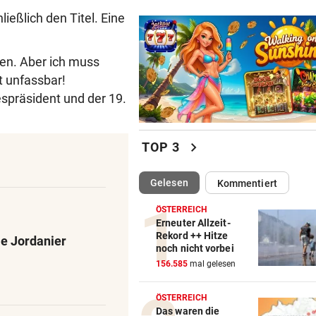
ießlich den Titel. Eine
hen. Aber ich muss
st unfassbar!
präsident und der 19.
chevron_right
TOP 3
(ausgewählt)
Gelesen
Kommentiert
ÖSTERREICH
Erneuter Allzeit-
Rekord ++ Hitze
ie Jordanier
noch nicht vorbei
156.585
mal gelesen
ÖSTERREICH
Das waren die