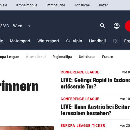
piele
Krone mobile
Immosuche
Jobsuche
Bazar
search
account_circle
Menü aufklappen
Suchen
33°C
Wien
ix
Motorsport
Wintersport
Ski Alpin
Handball
Eishocke
Er
ropa League
International
Regionalliga
Unterhaus
Frauen
len
CONFERENCE LEAGUE
vor 
LIVE: Gelingt Rapid in Estlan
rinnern
erlösende Tor?
6
CONFERENCE LEAGUE
vor 1
LIVE: Kann Austria bei Beitar
Jerusalem bestehen?
EUROPA-LEAGUE-TICKER
vor 2