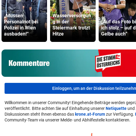
„Müssen
Wasserversorgun
Personalnot bei
g in der
„Auf das Foto b
Polizei in Wien
Steiermark trotzt
ich stolz – auf d
ausbaden!“
Hitze
Gelbe auch“
Einloggen, um an der Diskussion teilzuneh
Willkommen in unserer Community! Eingehende Beiträge werden geprü
veröffentlicht. Bitte achten Sie auf Einhaltung unserer
Netiquette
und
Diskussionen steht Ihnen ebenso das
krone.at-Forum
zur Verfügung.
Community-Team via unserer Melde- und Abhilfestelle kontaktieren.