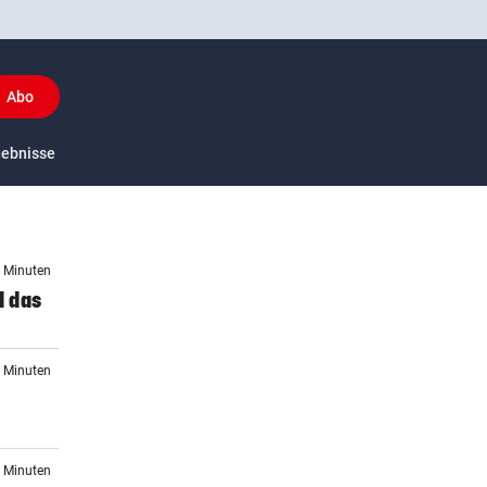
Abo
y
gebnisse
US-Sport
8 Minuten
d das
0 Minuten
5 Minuten