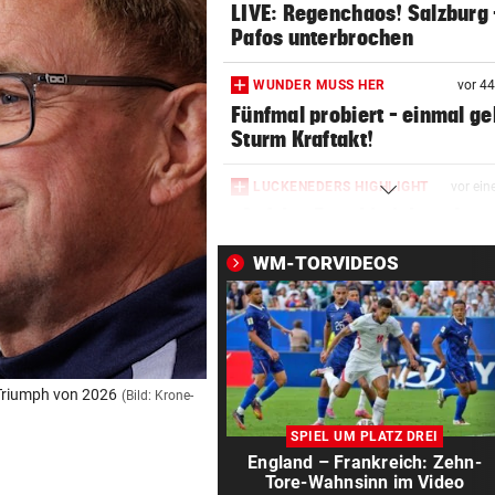
LIVE: Regenchaos! Salzburg 
Pafos unterbrochen
WUNDER MUSS HER
vor 4
Fünfmal probiert – einmal ge
Sturm Kraftakt!
LUCKENEDERS HIGHLIGHT
vor ein
„Auf das Foto bin ich stolz – 
die Gelbe auch“
WM-TORVIDEOS
TROTZ FIFA-RÜCKZIEHER
vor ein
Knallhart! UEFA droht schon
wieder mit WM-Boykott
2. LIGA
vor ein
 Triumph von 2026
(Bild: Krone-
Wacker fordert den großen
SPIEL UM PLATZ DREI
Aufstiegsfavoriten
England – Frankreich: Zehn-
Tore-Wahnsinn im Video
FIFA IN DER KRITIK
vor ein