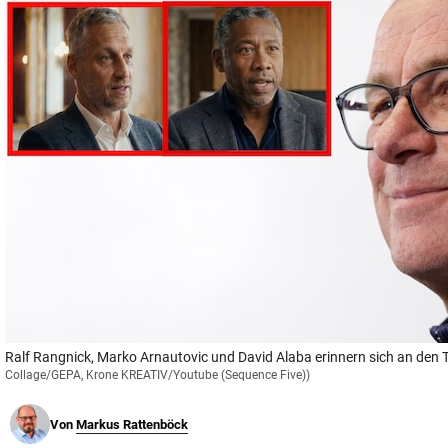
© Krone Multimedia GmbH & Co KG 2026
Muthgasse 2, 1190 Wien
Ralf Rangnick, Marko Arnautovic und David Alaba erinnern sich an den
Collage/GEPA, Krone KREATIV/Youtube (Sequence Five))
Von
Markus Rattenböck