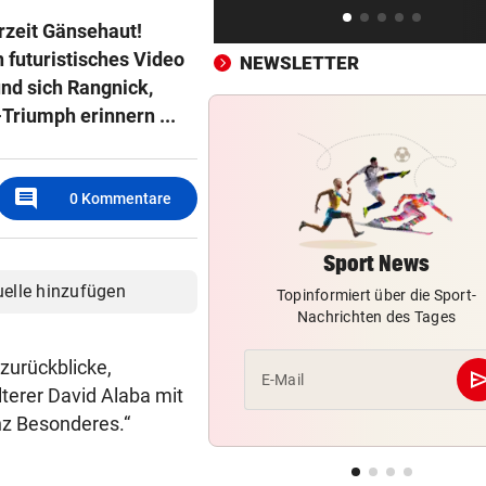
Wie Infantino jetzt in den
rzeit Gänsehaut!
Angriffsmodus schaltet
n futuristisches Video
NEWSLETTER
und sich Rangnick,
LEIPZIGS SEIWALD
vor ein
Triumph erinnern ...
„Er ist wie der Liebling aller
Schwiegermütter!“
comment
NHL-ASS HAUTNAH
vor ein
0
Kommentare
Marco Kasper: „Brenne fürs
Eishockey wie mit 16!“
Sport News
uelle hinzufügen
Topinformiert über die Sport-
Nachrichten des Tages
 zurückblicke,
se
E-Mail
terer David Alaba mit
z Besonderes.“