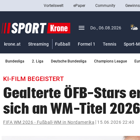
Vorteilswelt
ePaper
Community
Gewinns
close
Schließen
menu
Menü aufklappen
Do., 06.08.2026
Abonnieren
krone.at
Streaming
Fußball
Formel 1
Tennis
Sport-M
account_circle
arrow_right
Anmelden
Bundesliga
2. Liga
Deutsche Bundesliga
Champions League
Eu
pin_drop
arrow_right
Bundesland auswäh
Wien
KI-FILM BEGEISTERT
bookmark
Merkliste
Gealterte ÖFB-Stars e
sich an WM-Titel 202
Suchbegriff
search
eingeben
FIFA WM 2026 - Fußball-WM in Nordamerika
15.06.2026 22:40