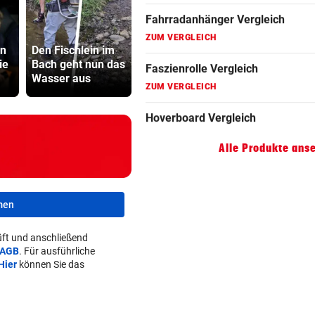
ZUM VERGLEICH
Brand in
Hoverboard Vergleich
in
Den Fischlein im
Mehrparteienhaus
Cobra stür
ie
Bach geht nun das
– 60 Personen
Dorotheum,
ZUM VERGLEICH
Wasser aus
evakuiert
ist versch
Kinderfahrrad Vergleich
ZUM VERGLEICH
Alle Produkte ans
men
ft und anschließend
AGB
. Für ausführliche
Hier
können Sie das