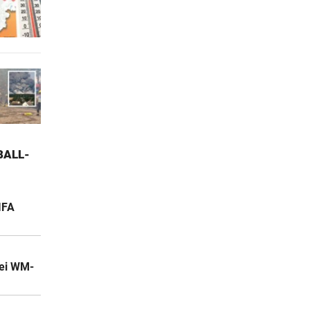
ALL-W
IFA
bei WM-