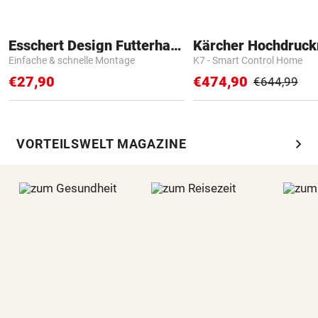
Esschert Design Futterhaus
Kärcher Hochdruck
Einfache & schnelle Montage
K7 - Smart Control Home
€27,90
€474,90
€644,99
chevron_right
VORTEILSWELT MAGAZINE