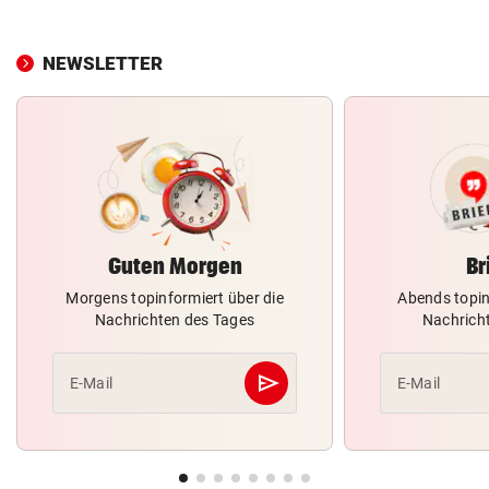
NEWSLETTER
Guten Morgen
Br
Morgens topinformiert über die
Abends topin
Nachrichten des Tages
Nachrich
send
E-Mail
E-Mail
Abschicken