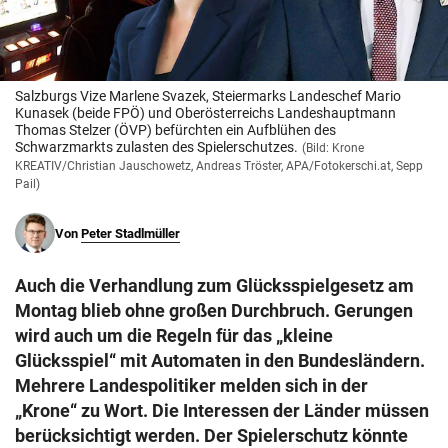
© Krone Multimedia GmbH & Co KG 2026
Muthgasse 2, 1190 Wien
Salzburgs Vize Marlene Svazek, Steiermarks Landeschef Mario
Kunasek (beide FPÖ) und Oberösterreichs Landeshauptmann
Thomas Stelzer (ÖVP) befürchten ein Aufblühen des
Schwarzmarkts zulasten des Spielerschutzes.
(Bild: Krone
KREATIV/Christian Jauschowetz, Andreas Tröster, APA/Fotokerschi.at, Sepp
Pail)
Von
Peter Stadlmüller
Auch die Verhandlung zum Glücksspielgesetz am
Montag blieb ohne großen Durchbruch. Gerungen
wird auch um die Regeln für das „kleine
Glücksspiel“ mit Automaten in den Bundesländern.
Mehrere Landespolitiker melden sich in der
„Krone“ zu Wort. Die Interessen der Länder müssen
berücksichtigt werden. Der Spielerschutz könnte