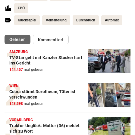
FPÖ
Glücksspiel
Verhandlung
Durchbruch
Automat
(ausgewählt)
Gelesen
Kommentiert
SALZBURG
TV-Star geht mit Kanzler Stocker hart
ins Gericht
144.457
mal gelesen
WIEN
Cobra stürmt Dorotheum, Täter ist
verschwunden
143.598
mal gelesen
VORARLBERG
Traktor-Unglück: Mutter (36) meldet
sich zu Wort