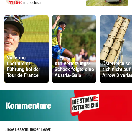
111.560
mal gelesen
Vollering
übernimmt
Auf Verletzungs-
Österreich sol
Führung bei der
Schock folgte eine
sich nicht auf
Tour de France
Austria-Gala
Arrow 3 verla
Liebe Leserin, lieber Leser,