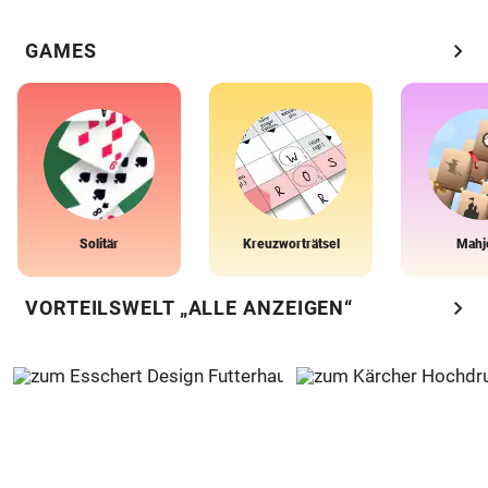
chevron_right
GAMES
Solitär
Kreuzworträtsel
Mahj
chevron_right
VORTEILSWELT „ALLE ANZEIGEN“