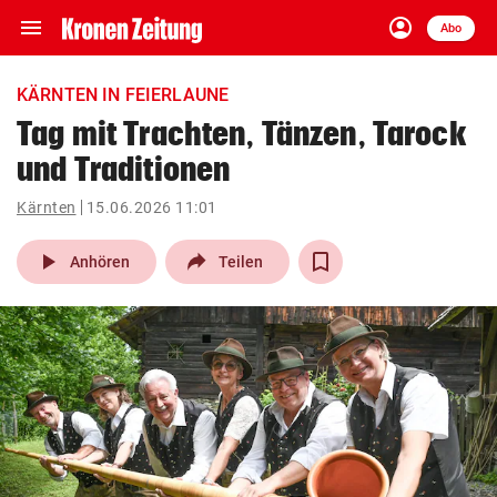
menu
account_circle
Navigation
Anmelden
Abo
close
Schließen
ein-/ausklappen
KÄRNTEN IN FEIERLAUNE
Abonnieren
Tag mit Trachten, Tänzen, Tarock
und Traditionen
account_circle
arrow_right
Anmelden
Kärnten
15.06.2026 11:01
pin_drop
arrow_right
Bundesland auswäh
Wien
play_arrow
Anhören
Teilen
bookmark
Merkliste
Suchbegriff
search
eingeben