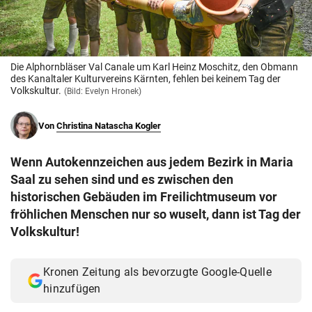
© Krone Multimedia GmbH & Co KG 2026
Muthgasse 2, 1190 Wien
Die Alphornbläser Val Canale um Karl Heinz Moschitz, den Obmann
des Kanaltaler Kulturvereins Kärnten, fehlen bei keinem Tag der
Volkskultur.
(Bild: Evelyn Hronek)
Von
Christina Natascha Kogler
Wenn Autokennzeichen aus jedem Bezirk in Maria
Saal zu sehen sind und es zwischen den
historischen Gebäuden im Freilichtmuseum vor
fröhlichen Menschen nur so wuselt, dann ist Tag der
Volkskultur!
Kronen Zeitung als bevorzugte Google-Quelle
hinzufügen