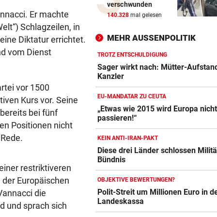
verschwunden
Drogenhandel explodiert im
annacci. Er machte
140.328
mal gelesen
Wiener Bezirk Mariahilf
elt“) Schlagzeilen, in
MEHR AUSSENPOLITIK
e Diktatur errichtet. ​
KEIN ANTI-IRAN-PAKT
nd vom Dienst
Diese drei Länder schlossen
TROTZ ENTSCHULDIGUNG
Militär-Bündnis
Sager wirkt nach: Mütter-Aufstan
Kanzler
rtei vor 1500
TOUR DE FRANCE – DAMEN
EU-MANDATAR ZU CEUTA
tiven Kurs vor. Seine
Polin Niewiadoma triumphie
„Etwas wie 2015 wird Europa nich
Mont Ventoux
ereits bei fünf
passieren!“
en Positionen nicht
BIS ZU 10.000 EURO
 Rede.
KEIN ANTI-IRAN-PAKT
Diese Fehler kosten im Urlau
Diese drei Länder schlossen Militä
Vermögen
Bündnis
iner restriktiveren
VIERER-TURNIER STARTET
an der Europäischen
OBJEKTIVE BEWERTUNGEN?
Austria und SKN hoffen auf E
Polit-Streit um Millionen Euro in d
 Vannacci die
ins CL-Playoff
Landeskassa
nd und sprach sich