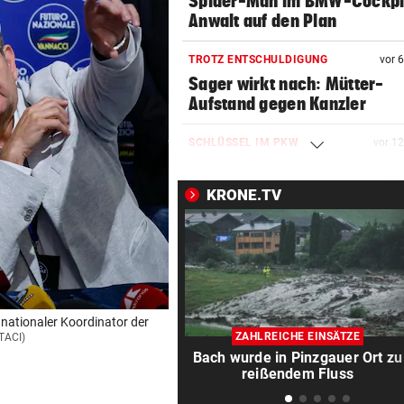
Spider-Man im BMW-Cockpit
Anwalt auf den Plan
TROTZ ENTSCHULDIGUNG
vor 
Sager wirkt nach: Mütter-
Aufstand gegen Kanzler
SCHLÜSSEL IM PKW
vor 1
Dreijähriger Bub wurde aus
heißem Auto gerettet
KRONE.TV
„BACKROOMS“
vor 3
Regiestar: „Jeder will von mi
Erfolgsrezept“
BEI WOLFURTTROPHY
vor 3
 nationaler Koordinator der
Lokalmatadorin und Tirol-
ZAHLREICHE EINSÄTZE
TACI)
Youngster mit Sensation
Bach wurde in Pinzgauer Ort zu
reißendem Fluss
IN PARIS VERHAFTET