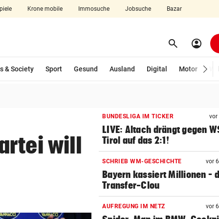
piele
Krone mobile
Immosuche
Jobsuche
Bazar
search
account_circle
Menü aufklappen
Suchen
wählt)
s & Society
Sport
Gesund
Ausland
Digital
Motor
Wir
len
BUNDESLIGA IM TICKER
vor
LIVE: Altach drängt gegen 
rtei will
Tirol auf das 2:1!
SCHRIEB WM-GESCHICHTE
vor 
Bayern kassiert Millionen – 
Transfer-Clou
AUFREGUNG IM NETZ
vor 