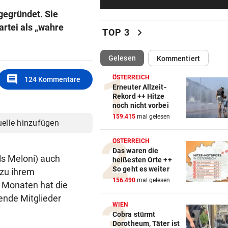
Steirer (68) hatte zehn Kilo
 gegründet. Sie
Kokain im Koffer
artei als „wahre
chevron_right
TOP 3
EU-MANDATAR ZU CEUTA
„Etwas wie 2015 wird Europa
(ausgewählt)
Gelesen
Kommentiert
mehr passieren!“
comment
ÖSTERREICH
124
Kommentare
WETTER IN ÖSTERREICH
Erneuter Allzeit-
Rekord ++ Hitze
Hier kann es heute Nacht
noch nicht vorbei
ordentlich gewittern
159.415
mal gelesen
uelle hinzufügen
RED BULL SALZBURG/WAC
ÖSTERREICH
Verhounig mit Klausel, Verhä
Das waren die
am Prüfstand
ls Meloni) auch
heißesten Orte ++
So geht es weiter
 zu ihrem
VARIABLE OFFENSIVE
156.490
mal gelesen
r Monaten hat die
Rapids System? „Lassen de
nde ⁠Mitglieder
Jungs alle Freiheiten!“
WIEN
Cobra stürmt
Dorotheum, Täter ist
SZENE SETZT SICH FEST