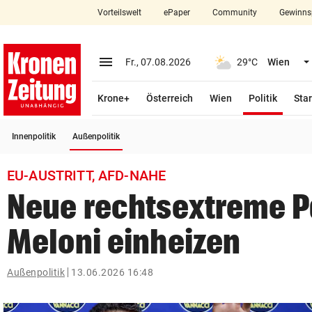
Vorteilswelt
ePaper
Community
Gewinns
close
Schließen
menu
Menü aufklappen
Fr., 07.08.2026
29°C
Wien
Abonnieren
(ausge
Krone+
Österreich
Wien
Politik
Star
account_circle
arrow_right
Anmelden
(ausgewählt)
Innenpolitik
Außenpolitik
pin_drop
arrow_right
Bundesland auswäh
Wien
EU-AUSTRITT, AFD-NAHE
bookmark
Merkliste
Neue rechtsextreme Pa
Meloni einheizen
Suchbegriff
search
eingeben
Außenpolitik
13.06.2026 16:48