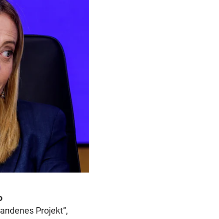
o
tandenes Projekt“,