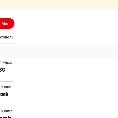
Abo
tschaft
krone.tv
Wissen
Gericht
Kolumnen
Freizeit
Reise
Ti
 1 Minute
WSG
6 Minuten
dank
6 Minuten