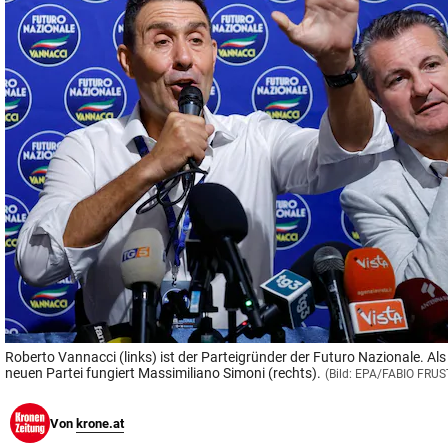
© Krone Multimedia GmbH & Co KG 2026
Muthgasse 2, 1190 Wien
Roberto Vannacci (links) ist der Parteigründer der Futuro Nazionale. Als
neuen Partei fungiert Massimiliano Simoni (rechts).
(Bild: EPA/FABIO FRUS
Von
krone.at