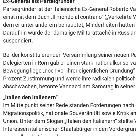
Ex-General als Parteigründer
Parteigründer ist der italienische Ex-General Roberto V
einst mit dem Buch „Il mondo al contrario“ („Verkehrte W
dem er unter anderem behauptet, Minderheiten hätten ein
Daraufhin wurde der damalige Militärattaché in Russla
suspendiert.
Bei der konstituierenden Versammlung seiner neuen Pa
Delegierten in Rom gab er einen stark nationalkonserva
Bewegung liege „noch vor ihrer eigentlichen Gründung“ b
Prozent Zustimmung und werde ihre radikalen politisch
abschwächen, betonte Vannacci am Samstag in seiner
„Italien den Italienern“
Im Mittelpunkt seiner Rede standen Forderungen nach e
Migrationspolitik, nationale Souveränität sowie Kritik 
Union. Unter dem Slogan „Italien den Italienern“ stellte
Interessen italienischer Staatsbürger in den Vordergru