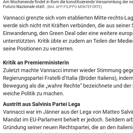
Am Wochenende findet in Rom die konstituierende Versammlung der neu
Futuro Nazionale statt.
(Bild: AFP/FILIPPO MONTEFORTE)
Vannacci grenzte sich vom etablierten Mitte-rechts-Lage
werde sich nicht mit Kräften verbünden, die aus seiner S
Einwanderung, den Green Deal oder eine weitere europ
unterstützten. Kritik übte er zudem an Teilen der Medie
seine Positionen zu verzerren.
Kritik an Premierministerin
Zuletzt machte Vannacci immer wieder Stimmung gege
Regierungspartei Fratelli d’Italia (Brüder Italiens), inde
Bewegung als die „wahre Rechte“ bezeichnete und der 
weiche Politik zu machen.
Austritt aus Salvinis Partei Lega
Vannacci war im Jänner aus der Lega von Matteo Salvin
Mandat im EU-Parlament behielt er jedoch. Seitdem arbe
Gründung seiner neuen Rechtspartei, die an den italien