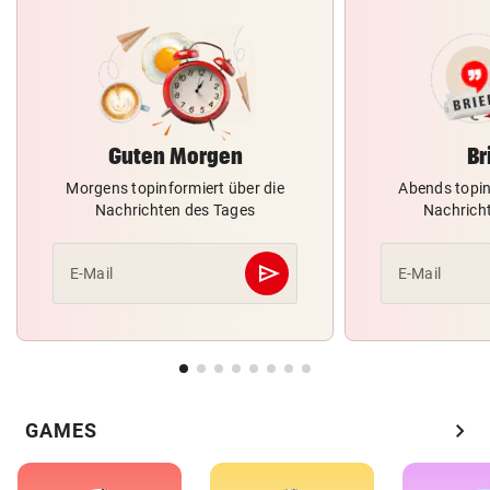
Guten Morgen
Br
Morgens topinformiert über die
Abends topin
Nachrichten des Tages
Nachrich
send
E-Mail
E-Mail
Abschicken
chevron_right
GAMES