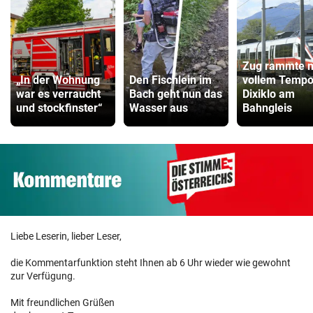
Zug rammte m
„In der Wohnung
Den Fischlein im
vollem Temp
war es verraucht
Bach geht nun das
Dixiklo am
und stockfinster“
Wasser aus
Bahngleis
Liebe Leserin, lieber Leser,
die Kommentarfunktion steht Ihnen ab 6 Uhr wieder wie gewohnt
zur Verfügung.
Mit freundlichen Grüßen