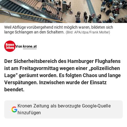
© Krone Multimedia GmbH & Co KG 2026
Muthgasse 2, 1190 Wien
Weil Abflüge vorübergehend nicht möglich waren, bildeten sich
lange Schlangen an den Schaltern.
(Bild: APA/dpa/Frank Molter)
Von
krone.at
Der Sicherheitsbereich des Hamburger Flughafens
ist am Freitagvormittag wegen einer „polizeilichen
Lage“ geräumt worden. Es folgten Chaos und lange
Verspätungen. Inzwischen wurde der Einsatz
beendet.
Kronen Zeitung als bevorzugte Google-Quelle
hinzufügen