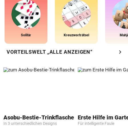
Solitär
Kreuzworträtsel
Mahj
chevron_right
VORTEILSWELT „ALLE ANZEIGEN“
Asobu-Bestie-Trinkflasche
Erste Hilfe im Gart
In 3 unterschiedlichen Designs
Für intelligente Faule