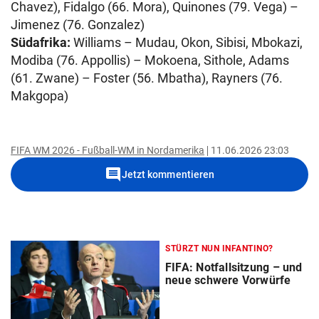
Chavez), Fidalgo (66. Mora), Quinones (79. Vega) –
Jimenez (76. Gonzalez)
Südafrika:
Williams – Mudau, Okon, Sibisi, Mbokazi,
Modiba (76. Appollis) – Mokoena, Sithole, Adams
(61. Zwane) – Foster (56. Mbatha), Rayners (76.
Makgopa)
FIFA WM 2026 - Fußball-WM in Nordamerika
11.06.2026 23:03
comment
Jetzt kommentieren
STÜRZT NUN INFANTINO?
FIFA: Notfallsitzung – und
neue schwere Vorwürfe