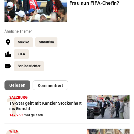
Frau nun FIFA-Chefin?
Ähnliche Themen
Mexiko
Südafrika
FIFA
Schiedsrichter
(ausgewählt)
Gelesen
Kommentiert
SALZBURG
TV-Star geht mit Kanzler Stocker hart
Action-Cam Vergleich
ins Gericht
147.259
mal gelesen
ZUM VERGLEICH
Crosstrainer Vergleich
WIEN