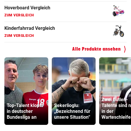
Hoverboard Vergleich
ZUM VERGLEICH
Kinderfahrrad Vergleich
ZUM VERGLEICH
Alle Produkte ansehen
Zwei Bullen-
Top-Talent klopft
Sekerlioglu:
Talente sind 
in deutscher
„Bezeichnend für
in der
Bundesliga an
unsere Situation“
Warteschleife