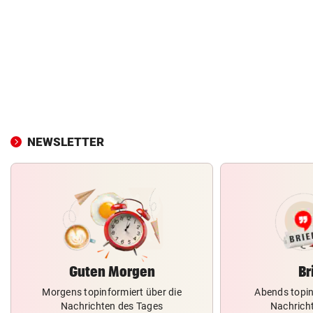
NEWSLETTER
Guten Morgen
Br
Morgens topinformiert über die
Abends topin
Nachrichten des Tages
Nachrich