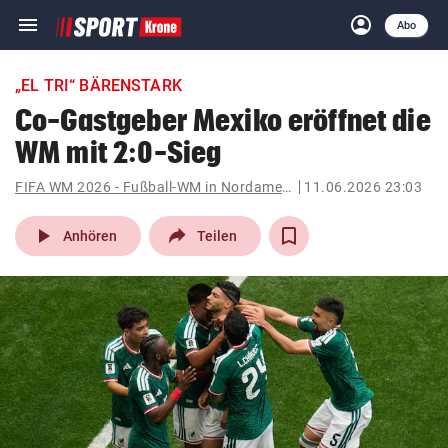
menu
account_circle
Navigation
Anmelden
Abo
close
Schließen
ein-/ausklappen
„EL TRI“ BÄRENSTARK
Abonnieren
Co-Gastgeber Mexiko eröffnet die
WM mit 2:0-Sieg
account_circle
arrow_right
Anmelden
FIFA WM 2026 - Fußball-WM in Nordamerika
11.06.2026 23:03
pin_drop
arrow_right
Bundesland auswäh
Wien
play_arrow
Anhören
Teilen
bookmark
Merkliste
Suchbegriff
search
eingeben