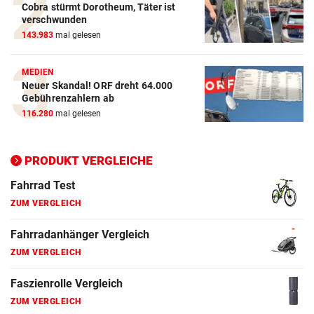
Cobra stürmt Dorotheum, Täter ist
ZUM VERGLEICH
verschwunden
143.983
mal gelesen
E-Bike Vergleich
ZUM VERGLEICH
MEDIEN
Neuer Skandal! ORF dreht 64.000
Elektro-Scooter Vergleich
Gebührenzahlern ab
ZUM VERGLEICH
116.280
mal gelesen
Ergometer Vergleich
ZUM VERGLEICH
PRODUKT VERGLEICHE
Fahrrad Test
ZUM VERGLEICH
Fahrradanhänger Vergleich
ZUM VERGLEICH
Faszienrolle Vergleich
ZUM VERGLEICH