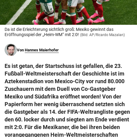
© Krone Multimedia GmbH & Co KG 2026
Muthgasse 2, 1190 Wien
Da ist die Erleichterung sichtlich groß: Mexiko gewinnt das
Eröffnungsspiel der „Heim-WM“ mit 2:0!
(Bild: AP/Ricardo Mazalan)
Von
Hannes Maierhofer
Es ist getan, der Startschuss ist gefallen, die 23.
Fußball-Weltmeisterschaft der Geschichte ist im
Aztekenstadion von Mexico-City vor rund 80.000
Zuschauern mit dem Duell von Co-Gastgeber
Mexiko und Südafrika eröffnet worden! Von der
Papierform her wenig überraschend setzten sich
die Gastgeber als 14. der FIFA-Weltrangliste gegen
den 60. locker durch und siegten am Ende verdient
mit 2:0. Für die Mexikaner, die bei ihren beiden
vorangegangenen Heim-Weltmeisterschaften