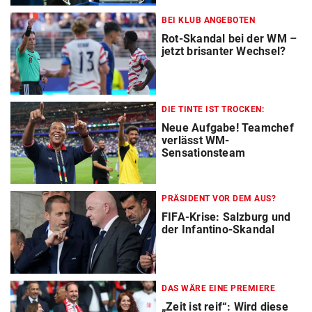
BEI KLUB ANGEBOTEN
Rot-Skandal bei der WM –
jetzt brisanter Wechsel?
DIE TINTE IST TROCKEN:
Neue Aufgabe! Teamchef
verlässt WM-
Sensationsteam
PRÄSIDENT VOR DEM AUS?
FIFA-Krise: Salzburg und
der Infantino-Skandal
DAS WÄRE EINE PREMIERE
„Zeit ist reif“: Wird diese