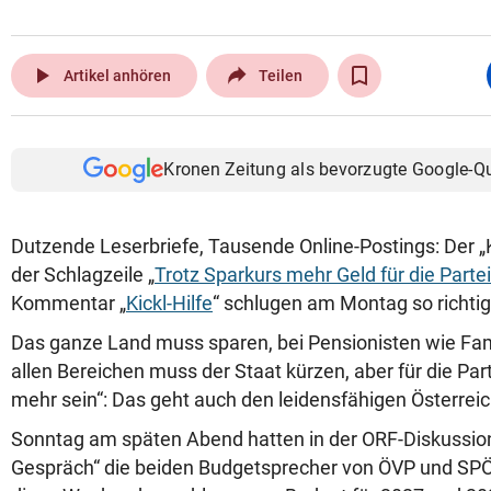
play_arrow
Artikel anhören
Teilen
Kronen Zeitung als bevorzugte Google-Q
Dutzende Leserbriefe, Tausende Online-Postings: Der „
der Schlagzeile „
Trotz Sparkurs mehr Geld für die Parte
Kommentar „
Kickl-Hilfe
“ schlugen am Montag so richtig
Das ganze Land muss sparen, bei Pensionisten wie Fami
allen Bereichen muss der Staat kürzen, aber für die Parte
mehr sein“: Das geht auch den leidensfähigen Österreich
Sonntag am späten Abend hatten in der ORF-Diskussi
Gespräch“ die beiden Budgetsprecher von ÖVP und SPÖ 