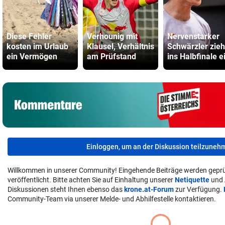
Diese Fehler
Verhounig mit
Nervenstarker
kosten im Urlaub
Klausel, Verhältnis
Schwärzler zieh
ein Vermögen
am Prüfstand
ins Halbfinale e
Einloggen, um an der Diskussion teilzuneh
Willkommen in unserer Community! Eingehende Beiträge werden geprü
veröffentlicht. Bitte achten Sie auf Einhaltung unserer
Netiquette
und
Diskussionen steht Ihnen ebenso das
krone.at-Forum
zur Verfügung.
Community-Team via unserer Melde- und Abhilfestelle kontaktieren.