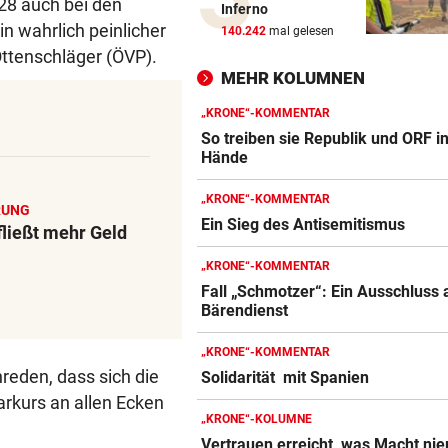
28 auch bei den
Inferno
Bayern kassiert Millionen – 
in wahrlich peinlicher
140.242
mal gelesen
Transfer-Clou
Ottenschläger (ÖVP).
MEHR KOLUMNEN
AUFREGUNG IM NETZ
Spider-Man im BMW-Cockpit
„KRONE“-KOMMENTAR
Anwalt auf den Plan
So treiben sie Republik und ORF i
Hände
TROTZ ENTSCHULDIGUNG
„KRONE“-KOMMENTAR
Sager wirkt nach: Mütter-
RUNG
Ein Sieg des Antisemitismus
Aufstand gegen Kanzler
fließt mehr Geld
„KRONE“-KOMMENTAR
SCHLÜSSEL IM PKW
Fall „Schmotzer“: Ein Ausschluss 
Dreijähriger Bub wurde aus
Bärendienst
heißem Auto gerettet
„KRONE“-KOMMENTAR
„BACKROOMS“
reden, dass sich die
Solidarität mit Spanien
Regiestar: „Jeder will von mi
rkurs an allen Ecken
Erfolgsrezept“
„KRONE“-KOLUMNE
Vertrauen erreicht, was Macht ni