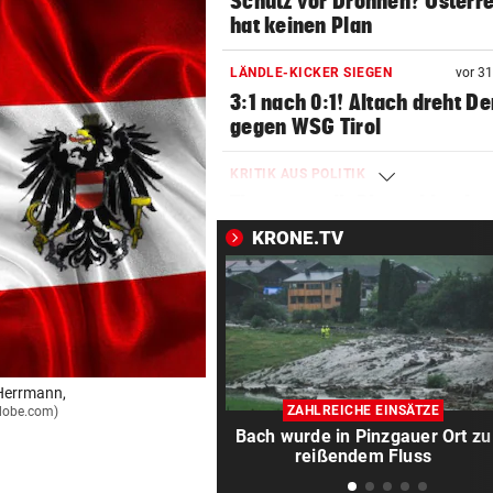
Schutz vor Drohnen? Österr
hat keinen Plan
LÄNDLE-KICKER SIEGEN
vor 3
3:1 nach 0:1! Altach dreht De
gegen WSG Tirol
KRITIK AUS POLITIK
Theater stellt Planschbecke
300.000 Euro auf
KRONE.TV
NACH WIEN AUF MYKONOS
Luxus am Meer! Sabalenka
gewährt private Einblicke
„IHR SEID DER HAMMER!“
 Herrmann,
Feuerwehr befreite Kalb aus
ZAHLREICHE EINSÄTZE
adobe.com)
misslicher Lage
Bach wurde in Pinzgauer Ort zu
reißendem Fluss
FUSSBALL-FANS FEIERN