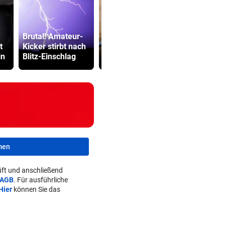
Brutal! Amateur-
Streit um die
Sager wirkt
t
Kicker stirbt nach
Klimakrise erhitzt
Mütter-Auf
in
Blitz-Einschlag
Polit-Gemüter
gegen Kanz
men
ft und anschließend
AGB
. Für ausführliche
Hier
können Sie das