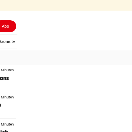
Abo
(ausgewählt)
tschaft
krone.tv
Wissen
Gericht
Kolumnen
Freizeit
Reise
Ti
3 Minuten
Fans
3 Minuten
)
3 Minuten