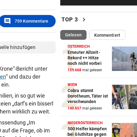
Hochgefühle dank Comebac
eines Kult-Sponsors
chevron_right
TOP 3
comment
759
Kommentare
LIEFERING VERLIERT
Enttäuschende Zweitliga-
(ausgewählt)
Gelesen
Kommentiert
Rückkehr nach Grödig
uelle hinzufügen
ÖSTERREICH
2. LIGA – 2. RUNDE
Erneuter Allzeit-
Rekord ++ Hitze
Fehlstart komplett! Nächste 
noch nicht vorbei
für St. Pölten
Krone“-Bericht unter
159.668
mal gelesen
ien
“ und dazu der
WANDERER AUSGEFLOGEN
 ein.
WIEN
Wieder Muren nach Unwette
Cobra stürmt
Dramatik im Valser Tal
lien, in so gut wie
Dorotheum, Täter ist
verschwunden
ien „darf’s ein bisserl
IN GREENSBORO
140.657
mal gelesen
ern wirklich zu weit.
Straka verpasst bei PGA-Tur
onssendung „Im
den Cut vorzeitig
NIEDERÖSTERREICH
500 Helfer kämpfen
auf die Frage, ob im
bei Gluthitze gegen
SCHRIEB WM-GESCHICHTE