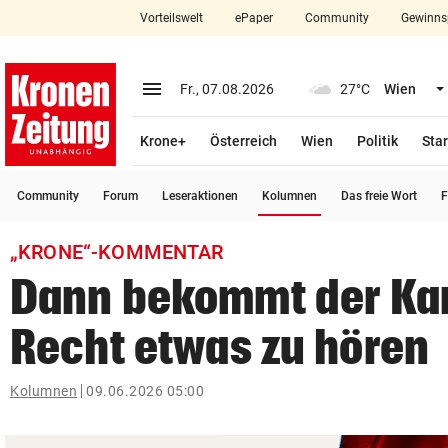
Vorteilswelt
ePaper
Community
Gewinns
close
Schließen
menu
Menü aufklappen
Fr., 07.08.2026
27°C
Wien
Abonnieren
Krone+
Österreich
Wien
Politik
Star
account_circle
arrow_right
Anmelden
(ausgewählt)
Community
Forum
Leseraktionen
Kolumnen
Das freie Wort
F
pin_drop
arrow_right
Bundesland auswäh
Wien
„KRONE“-KOMMENTAR
bookmark
Merkliste
Dann bekommt der Kan
Recht etwas zu hören
Suchbegriff
search
eingeben
Kolumnen
09.06.2026 05:00