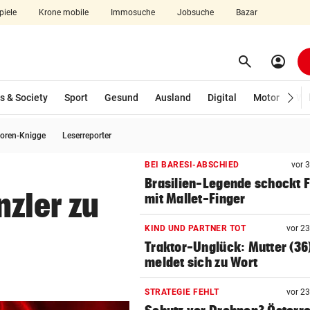
piele
Krone mobile
Immosuche
Jobsuche
Bazar
search
account_circle
Menü aufklappen
Suchen
s & Society
Sport
Gesund
Ausland
Digital
Motor
Wir
oren-Knigge
Leserreporter
len
BEI BARESI-ABSCHIED
vor 
Brasilien-Legende schockt 
zler zu
mit Mallet-Finger
KIND UND PARTNER TOT
vor 2
Traktor-Unglück: Mutter (36
meldet sich zu Wort
STRATEGIE FEHLT
vor 2