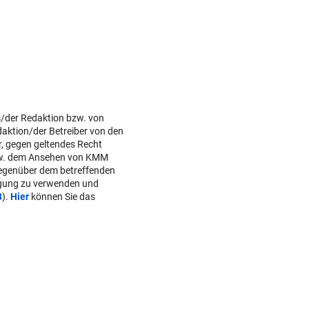
s/der Redaktion bzw. von
daktion/der Betreiber von den
r, gegen geltendes Recht
w. dem Ansehen von KMM
gegenüber dem betreffenden
lgung zu verwenden und
B
).
Hier
können Sie das