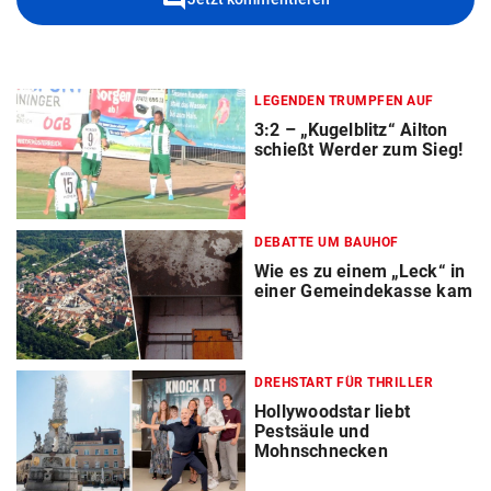
LEGENDEN TRUMPFEN AUF
3:2 – „Kugelblitz“ Ailton
schießt Werder zum Sieg!
DEBATTE UM BAUHOF
Wie es zu einem „Leck“ in
einer Gemeindekasse kam
DREHSTART FÜR THRILLER
Hollywoodstar liebt
Pestsäule und
Mohnschnecken