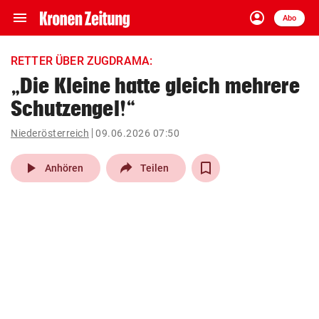
menu
account_circle
Navigation
Anmelden
Abo
close
Schließen
ein-/ausklappen
RETTER ÜBER ZUGDRAMA:
Abonnieren
„Die Kleine hatte gleich mehrere
Schutzengel!“
account_circle
arrow_right
Anmelden
Niederösterreich
09.06.2026 07:50
pin_drop
arrow_right
Bundesland auswäh
Wien
play_arrow
Anhören
Teilen
bookmark
Merkliste
Suchbegriff
search
eingeben