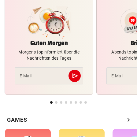
Guten Morgen
Br
Morgens topinformiert über die
Abends topin
Nachrichten des Tages
Nachrich
send
E-Mail
E-Mail
Abschicken
chevron_right
GAMES