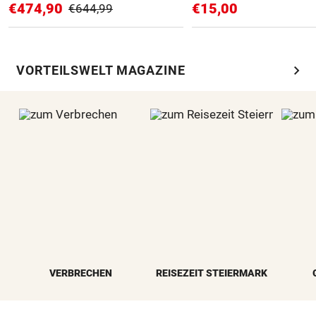
€474,90
€15,00
€644,99
chevron_right
VORTEILSWELT MAGAZINE
VERBRECHEN
REISEZEIT STEIERMARK