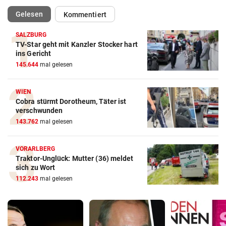
(ausgewählt)
Gelesen
Kommentiert
SALZBURG
TV-Star geht mit Kanzler Stocker hart
ins Gericht
145.644
mal gelesen
WIEN
Cobra stürmt Dorotheum, Täter ist
verschwunden
143.762
mal gelesen
VORARLBERG
Traktor-Unglück: Mutter (36) meldet
sich zu Wort
112.243
mal gelesen