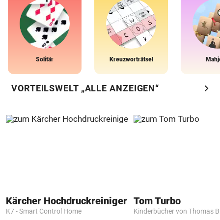
Solitär
Kreuzworträtsel
Mahj
chevron_right
VORTEILSWELT „ALLE ANZEIGEN“
Kärcher Hochdruckreiniger
Tom Turbo
K7 - Smart Control Home
Kinderbücher von Thomas B