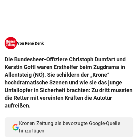
© Krone Multimedia GmbH & Co KG 2026
Muthgasse 2, 1190 Wien
Von
René Denk
Die Bundesheer-Offiziere Christoph Dumfart und
Kerstin Gottl waren Ersthelfer beim Zugdrama in
Allentsteig (NÖ). Sie schildern der „Krone“
hochdramatische Szenen und wie sie das junge
Unfallopfer in Sicherheit brachten: Zu dritt mussten
die Retter mit vereinten Kräften die Autotür
aufreißen.
Kronen Zeitung als bevorzugte Google-Quelle
hinzufügen