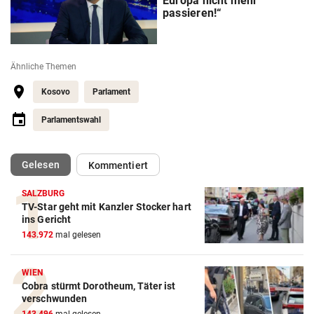
Europa nicht mehr
passieren!“
Ähnliche Themen
Kosovo
Parlament
Parlamentswahl
(ausgewählt)
Gelesen
Kommentiert
SALZBURG
TV-Star geht mit Kanzler Stocker hart
ins Gericht
143.972
mal gelesen
WIEN
Cobra stürmt Dorotheum, Täter ist
verschwunden
143.496
mal gelesen