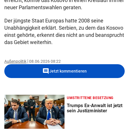
erreicht, könnte das Kosovo in einen Kreislauf immer
neuer Parlamentswahlen geraten.
Der jüngste Staat Europas hatte 2008 seine
Unabhängigkeit erklärt. Serbien, zu dem das Kosovo
einst gehörte, erkennt dies nicht an und beansprucht
das Gebiet weiterhin.
Außenpolitik
08.06.2026 08:22
comment
Jetzt kommentieren
UMSTRITTENE BESETZUNG
Trumps Ex-Anwalt ist jetzt
sein Justizminister