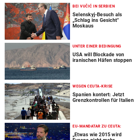
BEI VUČIĆ IN SERBIEN
Selenskyj-Besuch als
„Schlag ins Gesicht“
Moskaus
UNTER EINER BEDINGUNG
USA will Blockade von
iranischen Häfen stoppen
WEGEN CEUTA-KRISE
Spanien kontert: Jetzt
Grenzkontrollen für Italien
EU-MANDATAR ZU CEUTA:
„Etwas wie 2015 wird