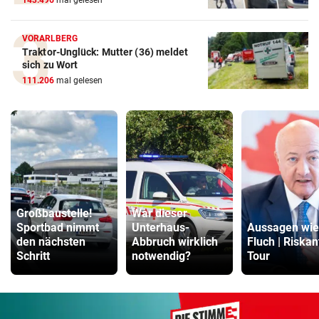
VORARLBERG
Traktor-Unglück: Mutter (36) meldet
sich zu Wort
111.206
mal gelesen
Großbaustelle!
War dieser
Sportbad nimmt
Unterhaus-
Aussagen wie
den nächsten
Abbruch wirklich
Fluch | Riskan
Schritt
notwendig?
Tour