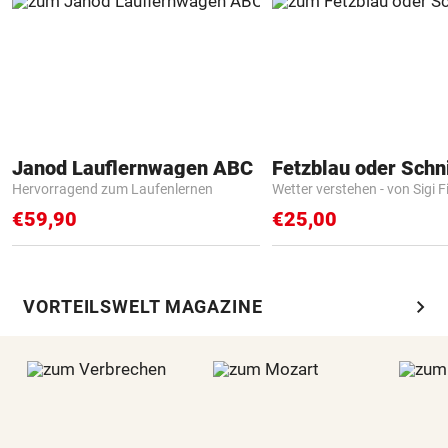
Janod Lauflernwagen ABC
Fetzblau oder Schn
Hervorragend zum Laufenlernen
Wetter verstehen - von Sigi F
€59,90
€25,00
chevron_right
VORTEILSWELT MAGAZINE