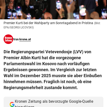
© Krone Multimedia GmbH & Co KG 2026
Muthgasse 2, 1190 Wien
Premier Kurti bei der Wahlparty am Sonntagabend in Pristina
(Bild:
EPA/GEORGI LICOVSKI)
Von
krone.at
Die Regierungspartei Vetevendosje (LVV) von
Premier Albin Kurti hat die vorgezogene
Parlamentswahl im Kosovo nach vorläufigen
Ergebnissen gewonnen. Im Vergleich zur letzten
Wahl im Dezember 2025 musste sie aber Einbußen
hinnehmen müssen. Fraglich ist noch, ob eine
Regierungsmehrheit zustande kommt.
Kronen Zeitung als bevorzugte Google-Quelle