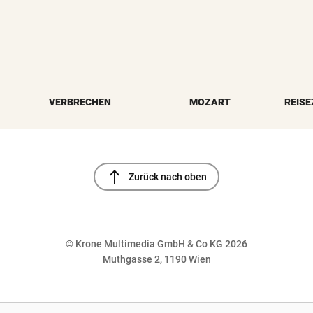
VERBRECHEN
MOZART
REISE
north
Zurück nach oben
© Krone Multimedia GmbH & Co KG 2026
Muthgasse 2, 1190 Wien
NaN%