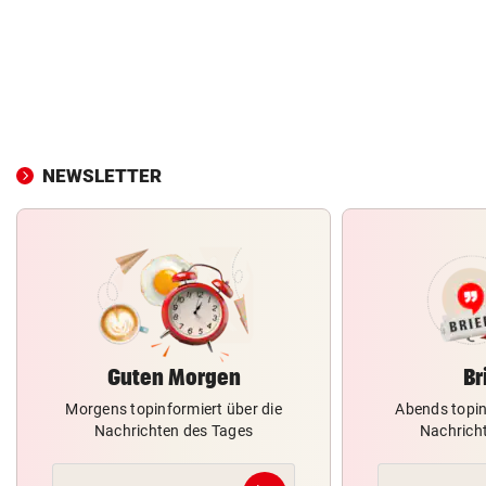
NEWSLETTER
Guten Morgen
Br
Morgens topinformiert über die
Abends topin
Nachrichten des Tages
Nachrich