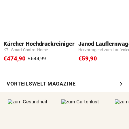
Kärcher Hochdruckreiniger
Janod Lauflernwa
K7 - Smart Control Home
Hervorragend zum Laufenle
€474,90
€59,90
€644,99
chevron_right
VORTEILSWELT MAGAZINE