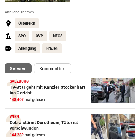
Ähnliche Themen
Österreich
SPÖ
ÖVP
NEOS
Alleingang
Frauen
(ausgewählt)
Gelesen
Kommentiert
SALZBURG
TV-Star geht mit Kanzler Stocker hart
ins Gericht
148.407
mal gelesen
WIEN
Cobra stürmt Dorotheum, Täter ist
verschwunden
144.289
mal gelesen