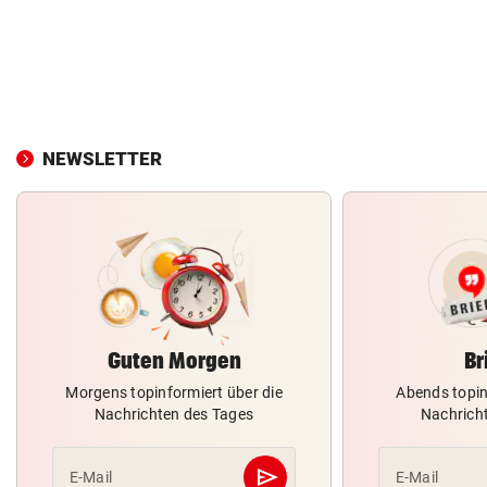
NEWSLETTER
Guten Morgen
Br
Morgens topinformiert über die
Abends topin
Nachrichten des Tages
Nachrich
send
E-Mail
E-Mail
Abschicken