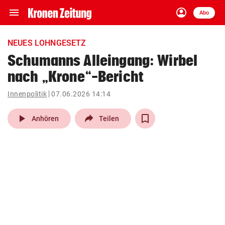
menu
account_circle
Navigation
Anmelden
Abo
close
Schließen
ein-/ausklappen
NEUES LOHNGESETZ
Abonnieren
Schumanns Alleingang: Wirbel
nach „Krone“-Bericht
account_circle
arrow_right
Anmelden
Innenpolitik
07.06.2026 14:14
pin_drop
arrow_right
Bundesland auswäh
Wien
play_arrow
Anhören
Teilen
bookmark
Merkliste
Suchbegriff
search
eingeben