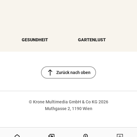
GESUNDHEIT
GARTENLUST
north
Zurück nach oben
© Krone Multimedia GmbH & Co KG 2026
Muthgasse 2, 1190 Wien
NaN%