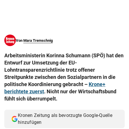
© Krone Multimedia GmbH & Co KG 2026
Muthgasse 2, 1190 Wien
Von
Mara Tremschnig
Arbeitsministerin Korinna Schumann (SPÖ) hat den
Entwurf zur Umsetzung der EU-
Lohntransparenzrichtlinie trotz offener
Streitpunkte zwischen den Sozialpartnern in die
politische Koordinierung gebracht –
Krone+
berichtete zuerst
. Nicht nur der Wirtschaftsbund
fühlt sich überrumpelt.
Kronen Zeitung als bevorzugte Google-Quelle
hinzufügen