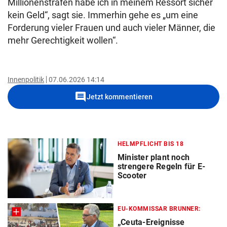
Millionenstrafen habe ich in meinem Ressort sicher
kein Geld“, sagt sie. Immerhin gehe es „um eine
Forderung vieler Frauen und auch vieler Männer, die
mehr Gerechtigkeit wollen“.
Innenpolitik
07.06.2026 14:14
comment
Jetzt kommentieren
HELMPFLICHT BIS 18
Minister plant noch
strengere Regeln für E-
Scooter
EU-KOMMISSAR BRUNNER:
„Ceuta-Ereignisse