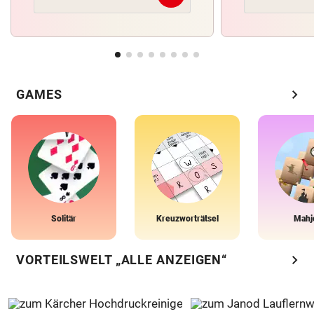
chevron_right
GAMES
Solitär
Kreuzworträtsel
Mahj
chevron_right
VORTEILSWELT „ALLE ANZEIGEN“