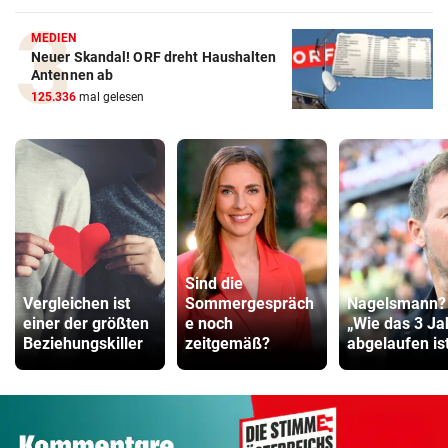
MEDIEN
Neuer Skandal! ORF dreht Haushalten
Antennen ab
125.336
mal gelesen
Sind die
Vergleichen ist
Sommergespräch
Nagelsmann?
einer der größten
e noch
„Wie das 3 Ja
Beziehungskiller
zeitgemäß?
abgelaufen ist 