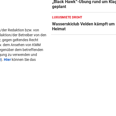
„Black Hawk“-Übung rund um Kla
geplant
LUXUSMIETE DROHT
Wasserskiclub Velden kämpft um 
Heimat
s/der Redaktion bzw. von
daktion/der Betreiber von den
r, gegen geltendes Recht
w. dem Ansehen von KMM
gegenüber dem betreffenden
lgung zu verwenden und
B
).
Hier
können Sie das