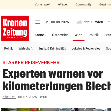
Vorteilswelt
ePaper
Community
Gewinns
close
Schließen
menu
Menü aufklappen
Sa., 08.08.2026
22°C
Wien
Abonnieren
(ausgewählt)
Krone+
Österreich
Wien
Politik
Star
account_circle
arrow_right
Anmelden
Politik
Wirtschaft
Justiz & Kriminalität
Lokales & Regionales
Spo
pin_drop
arrow_right
Bundesland auswäh
Wien
STARKER REISEVERKEHR
bookmark
Merkliste
Experten warnen vor
kilometerlangen Blec
Suchbegriff
search
eingeben
Kärnten
06.06.2026 18:00