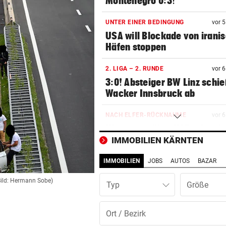
Montenegro 0:3!
UNTER EINER BEDINGUNG
vor 
USA will Blockade von irani
Häfen stoppen
2. LIGA – 2. RUNDE
vor 
3:0! Absteiger BW Linz schie
Wacker Innsbruck ab
NACH ELFER-RÜCKNAHME
vor 
Hinterseer über VAR: „Ist ei
absoluter Skandal!“
IMMOBILIEN KÄRNTEN
IMMOBILIEN
JOBS
AUTOS
BAZAR
WEGEN CEUTA-KRISE
vor 
Spanien kontert: Jetzt
Bild: Hermann Sobe)
Typ
Grenzkontrollen für Italien
SONNTAG NOCH IM KASTEN
vor 
Klubs aus Holland und Italie