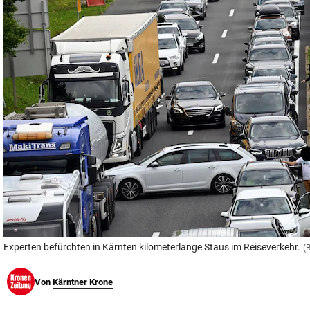
© Krone Multimedia GmbH & Co KG 2026
Muthgasse 2, 1190 Wien
Experten befürchten in Kärnten kilometerlange Staus im Reiseverkehr.
(
Von
Kärntner Krone