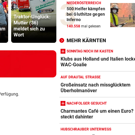
NIEDERÖSTERREICH
500 Helfer kämpfen
bei Gluthitze gegen
Traktor-Unglück:
Inferno
Mutter (36)
Dreijähriger Bub
Sager wirkt
140.558
mal gelesen
umm
meldet sich zu
wurde aus heißem
Mütter-Auf
Wort
Auto gerettet
gegen Kanz
MEHR KÄRNTEN
SONNTAG NOCH IM KASTEN
Klubs aus Holland und Italien lock
WAC-Goalie
AUF DRAUTAL STRASSE
Großeinsatz nach missglücktem
Überholmanöver
Verfügung.
NACHFOLGER GESUCHT
Charmantes Café um einen Euro?
steckt dahinter
HUBSCHRAUBER UNTERWEGS