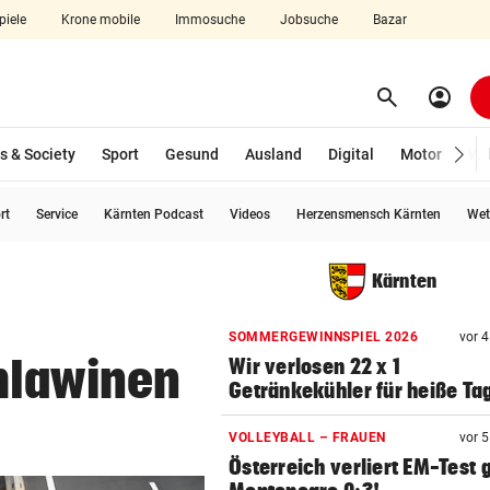
piele
Krone mobile
Immosuche
Jobsuche
Bazar
search
account_circle
Menü aufklappen
Suchen
s & Society
Sport
Gesund
Ausland
Digital
Motor
Wir
rt
Service
Kärnten Podcast
Videos
Herzensmensch Kärnten
Wet
len
Kärnten
SOMMERGEWINNSPIEL 2026
vor 
hlawinen
Wir verlosen 22 x 1
Getränkekühler für heiße Ta
VOLLEYBALL – FRAUEN
vor 
Österreich verliert EM-Test