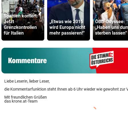
Spanien kontert:
Jetzt
„Etwas wie 2015
ÖBB-Odyssee:
Grenzkontrollen
wird Europa nicht
„Haben uns d
für Italien
mehr passieren!“
sterben lassen“
Liebe Leserin, lieber Leser,
die Kommentarfunktion steht Ihnen ab 6 Uhr wieder wie gewohnt zur 
Mit freundlichen Grüßen
das krone.at-Team