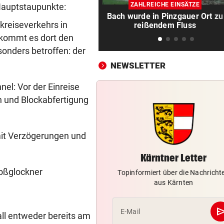
Theater stellt Planschbecke
ZAHLREICHE EINSÄTZE
 Hauptstaupunkte:
300.000 Euro auf
Bach wurde in Pinzgauer Ort zu
kreiseverkehrs in
reißendem Fluss
NACH WIEN AUF MYKONOS
vor 
kommt es dort den
Luxus am Meer! Sabalenka
onders betroffen: der
gewährt private Einblicke
NEWSLETTER
„IHR SEID DER HAMMER!“
vor 
l: Vor der Einreise
Feuerwehr befreite Kalb aus
n und Blockabfertigung
misslicher Lage
FUSSBALL-FANS FEIERN
vor 
mit Verzögerungen und
Hochgefühle dank Comebac
eines Kult-Sponsors
Kärntner Letter
roßglockner
LIEFERING VERLIERT
vor 
Topinformiert über die Nachricht
aus Kärnten
Enttäuschende Zweitliga-
Rückkehr nach Grödig
se
E-Mail
all entweder bereits am
2. LIGA – 2. RUNDE
vor 