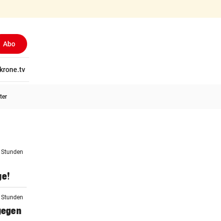
Abo
tschaft
krone.tv
Wissen
Gericht
Kolumnen
Freizeit
Reise
Ti
ter
4 Stunden
ge!
5 Stunden
 gegen