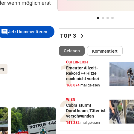
der wenn möglich erst
Fehlstart komplett! Nächste 
für St. Pölten
WANDERER AUSGEFLOGEN
vor 
comment
Wieder Muren nach Unwette
Jetzt kommentieren
chevron_right
TOP 3
Dramatik im Valser Tal
(ausgewählt)
Gelesen
Kommentiert
IN GREENSBORO
vor 
Straka verpasst bei PGA-Tur
ÖSTERREICH
den Cut vorzeitig
Erneuter Allzeit-
erg
Rekord ++ Hitze
noch nicht vorbei
SCHRIEB WM-GESCHICHTE
vor 
160.074
mal gelesen
Bayern kassiert Millionen – 
Transfer-Clou
WIEN
Cobra stürmt
Dorotheum, Täter ist
verschwunden
141.282
mal gelesen