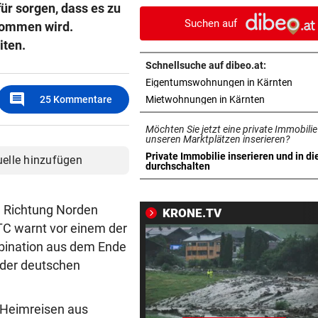
r sorgen, dass es zu
locken WAC-Goalie
Suchen auf
kommen wird.
BEI BARESI-ABSCHIED
vor 
iten.
Brasilien-Legende schockt 
Schnellsuche auf dibeo.at:
mit Mallet-Finger
in ne
Eigentumswohnungen in Kärnten
comment
in neuem Ta
25
Kommentare
Mietwohnungen in Kärnten
KIND UND PARTNER TOT
vor 
Traktor-Unglück: Mutter (36
Möchten Sie jetzt eine private Immobilie
meldet sich zu Wort
unseren Marktplätzen inserieren?
Private Immobilie inserieren und in di
uelle hinzufügen
in neuem Tab öffnen
durchschalten
STRATEGIE FEHLT
vor 
Schutz vor Drohnen? Österr
hat keinen Plan
n Richtung Norden
KRONE.TV
C warnt vor einem der
LÄNDLE-KICKER SIEGEN
vor 
mbination aus dem Ende
3:1 nach 0:1! Altach dreht De
der deutschen
gegen WSG Tirol
KRITIK AUS POLITIK
vor 
 Heimreisen aus