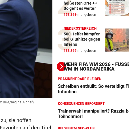
heißesten Orte ++
So geht es weiter
153.169
mal gelesen
NIEDERÖSTERREICH
500 Helfer kämpfen
bei Gluthitze gegen
Inferno
133.365
mal gelesen
MEHR FIFA WM 2026 - FUSSB
M IN NORDAMERIKA
PRÄSIDENT DARF BLEIBEN
Schreiben enthüllt: So verteidigt F
Infantino
ld: BKA/Regina Aigner)
KONSEQUENZEN GEFORDERT
Trainerwahl manipuliert? Razzia 
Teilnehmer!
Action-Cam Vergleich
zu, sie hoffen
ZUM VERGLEICH
avoriten auf den Titel
BEI SEINEM NEO-KLUB