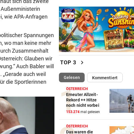
haut sich das zweite
. Außenministerin
ei, wie APA-Anfragen
politischer Spannungen
en, wo man keine mehr
 durch Zusammenhalt
Österreich: Glauben wir
chevron_right
TOP 3
ung.“ Auch Babler will
. „Gerade auch weil
(ausgewählt)
Gelesen
Kommentiert
ür die Sportlerinnen
ÖSTERREICH
Erneuter Allzeit-
Rekord ++ Hitze
noch nicht vorbei
153.274
mal gelesen
ÖSTERREICH
Das waren die