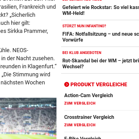
asilien, Frankreich und
Gefeiert wie Rockstar: So viel kass
Crosstrainer Vergleich
WM-Held!
t? „Sicherlich
ZUM VERGLEICH
ch hier gilt:
STÜRZT NUN INFANTINO?
E-Bike Vergleich
gnes Sirkka Prammer,
FIFA: Notfallsitzung – und neue 
ZUM VERGLEICH
Vorwürfe
ühle. NEOS-
Elektro-Scooter Vergleich
BEI KLUB ANGEBOTEN
 in der Nacht zusehen.
Rot-Skandal bei der WM – jetzt br
ZUM VERGLEICH
reunden in Klagenfurt.“
Wechsel?
Ergometer Vergleich
. „Die Stimmung wird
en nächsten Wochen
ZUM VERGLEICH
PRODUKT VERGLEICHE
Fahrrad Test
ZUM VERGLEICH
Fahrradanhänger Vergleich
ZUM VERGLEICH
Faszienrolle Vergleich