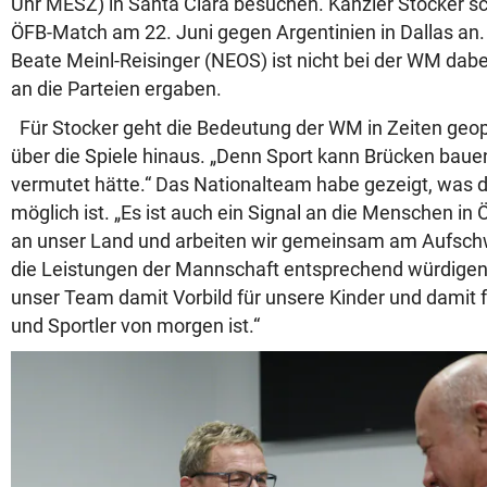
Uhr MESZ) in Santa Clara besuchen. Kanzler Stocker sc
ÖFB-Match am 22. Juni gegen Argentinien in Dallas an
Beate Meinl-Reisinger (NEOS) ist nicht bei der WM dab
an die Parteien ergaben.
Für Stocker geht die Bedeutung der WM in Zeiten geo
über die Spiele hinaus. „Denn Sport kann Brücken bau
vermutet hätte.“ Das Nationalteam habe gezeigt, was
möglich ist. „Es ist auch ein Signal an die Menschen in 
an unser Land und arbeiten wir gemeinsam am Aufschw
die Leistungen der Mannschaft entsprechend würdigen
unser Team damit Vorbild für unsere Kinder und damit f
und Sportler von morgen ist.“