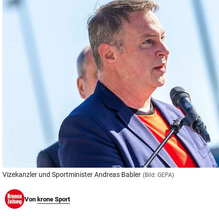
© Krone Multimedia GmbH & Co KG 2026
Muthgasse 2, 1190 Wien
Vizekanzler und Sportminister Andreas Babler
(Bild: GEPA)
Von
krone Sport