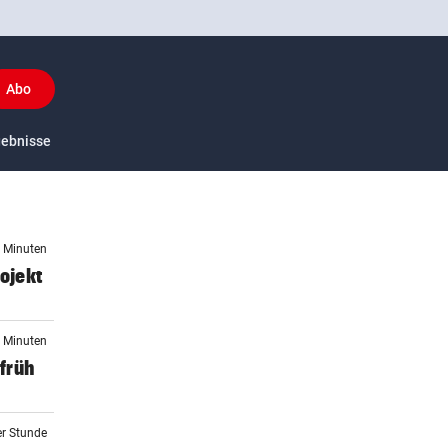
Abo
y
gebnisse
US-Sport
3 Minuten
ojekt
6 Minuten
früh
er Stunde