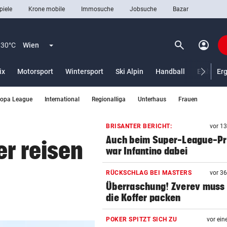
piele
Krone mobile
Immosuche
Jobsuche
Bazar
search
account_circle
Menü aufklappen
Suchen
30°C
Wien
ix
Motorsport
Wintersport
Ski Alpin
Handball
Eishocke
Er
ropa League
International
Regionalliga
Unterhaus
Frauen
len
BRISANTER BERICHT:
vor 1
Auch beim Super-League-Pr
er reisen
war Infantino dabei
RÜCKSCHLAG BEI MASTERS
vor 3
Überraschung! Zverev muss 
die Koffer packen
POKER SPITZT SICH ZU
vor ein