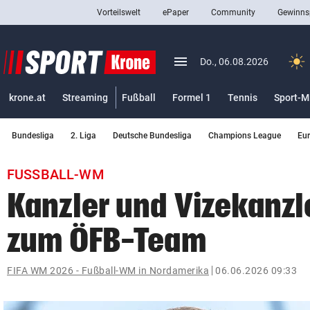
Vorteilswelt
ePaper
Community
Gewinns
close
Schließen
menu
Menü aufklappen
Do., 06.08.2026
Abonnieren
krone.at
Streaming
Fußball
Formel 1
Tennis
Sport-M
account_circle
arrow_right
Anmelden
Bundesliga
2. Liga
Deutsche Bundesliga
Champions League
Eu
pin_drop
arrow_right
Bundesland auswäh
Wien
FUSSBALL-WM
bookmark
Merkliste
Kanzler und Vizekanzl
zum ÖFB-Team
Suchbegriff
search
eingeben
FIFA WM 2026 - Fußball-WM in Nordamerika
06.06.2026 09:33