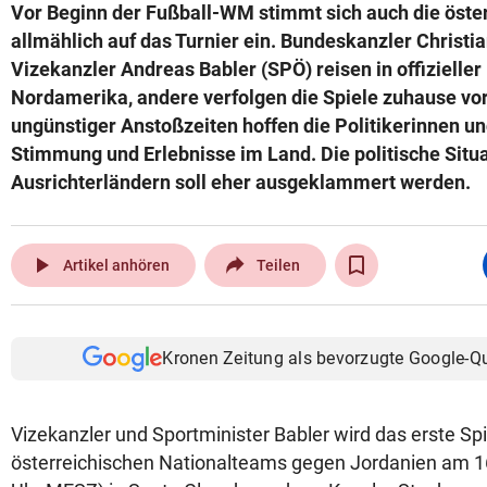
Vor Beginn der Fußball-WM stimmt sich auch die öster
allmählich auf das Turnier ein. Bundeskanzler Christi
Vizekanzler Andreas Babler (SPÖ) reisen in offizieller
Nordamerika, andere verfolgen die Spiele zuhause vo
ungünstiger Anstoßzeiten hoffen die Politikerinnen und
Stimmung und Erlebnisse im Land. Die politische Situa
Ausrichterländern soll eher ausgeklammert werden.
play_arrow
Artikel anhören
Teilen
Kronen Zeitung als bevorzugte Google-Q
Vizekanzler und Sportminister Babler wird das erste Spi
österreichischen Nationalteams gegen Jordanien am 16.