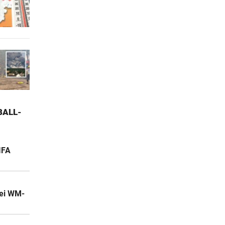
ALL-W
IFA
bei WM-