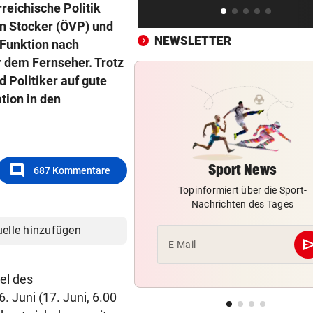
reichische Politik
Iranische Spielerinnen in
an Stocker (ÖVP) und
Australien eingebürgert
NEWSLETTER
 Funktion nach
r dem Fernseher. Trotz
NOLDE VERLIERT GELB
vor 
 Politiker auf gute
„Captain Colin“ liegt nach R
drei auf der Lauer
tion in den
ÖFB-KICKER ALS ERSATZ
vor 
In Saalfelden erwartet! Ilzer
vor RB-Wechsel
comment
Sport News
687
Kommentare
Topinformiert über die Sport-
Nachrichten des Tages
uelle hinzufügen
se
E-Mail
el des
 Juni (17. Juni, 6.00