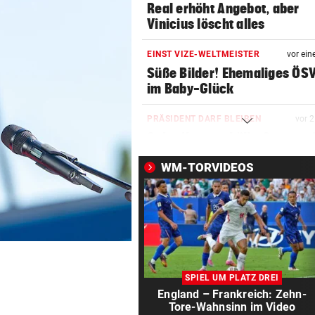
Real erhöht Angebot, aber
Vinicius löscht alles
EINST VIZE-WELTMEISTER
vor ein
Süße Bilder! Ehemaliges ÖS
im Baby-Glück
PRÄSIDENT DARF BLEIBEN
vor 
Schreiben enthüllt: So vertei
FIFA Infantino
WM-TORVIDEOS
KONSEQUENZEN GEFORDERT
vor 
Trainerwahl manipuliert? Ra
bei WM-Teilnehmer!
BEI SEINEM NEO-KLUB
vor 
Gefeiert wie Rockstar: So vi
SPIEL UM PLATZ DREI
kassiert WM-Held!
England – Frankreich: Zehn-
Tore-Wahnsinn im Video
ASLY NACH ASIEN CUP
vor 