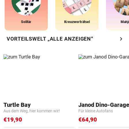
Solitär
Kreuzworträtsel
Mahj
chevron_right
VORTEILSWELT „ALLE ANZEIGEN“
Turtle Bay
Janod Dino-Garag
Aus dem Weg, hier kommen wir!
Für kleine Autofans
€19,90
€64,90