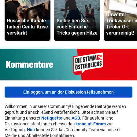
Unwetter:
Russische Kanäle
So bleiben Sie
Trinkwasser i
haben Ceuta-Krise
cool: Einfache
Tiroler Ort
verstärkt
Tricks gegen Hitze
verunreinigt!
Einloggen, um an der Diskussion teilzunehmen
Willkommen in unserer Community! Eingehende Beiträge werden
geprüft und anschließend veröffentlicht. Bitte achten Sie auf
Einhaltung unserer
Netiquette
und
AGB
. Für ausführliche
Diskussionen steht Ihnen ebenso das
krone.at-Forum
zur
Verfügung.
Hier
können Sie das Community-Team via unserer
Melde- und Abhilfestelle kontaktieren.