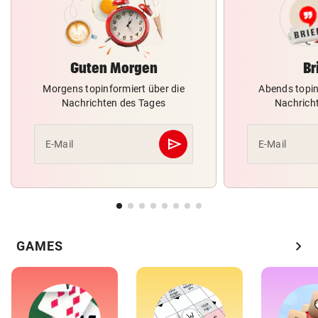
Guten Morgen
Br
Morgens topinformiert über die
Abends topin
Nachrichten des Tages
Nachrich
send
E-Mail
E-Mail
Abschicken
chevron_right
GAMES