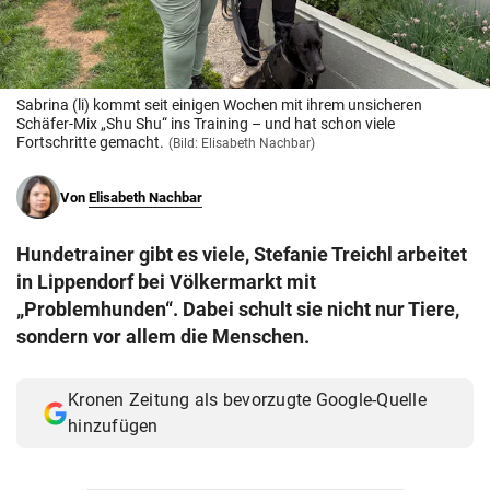
© Krone Multimedia GmbH & Co KG 2026
Muthgasse 2, 1190 Wien
Sabrina (li) kommt seit einigen Wochen mit ihrem unsicheren
Schäfer-Mix „Shu Shu“ ins Training – und hat schon viele
Fortschritte gemacht.
(Bild: Elisabeth Nachbar)
Von
Elisabeth Nachbar
Hundetrainer gibt es viele, Stefanie Treichl arbeitet
in Lippendorf bei Völkermarkt mit
„Problemhunden“. Dabei schult sie nicht nur Tiere,
sondern vor allem die Menschen.
Kronen Zeitung als bevorzugte Google-Quelle
hinzufügen