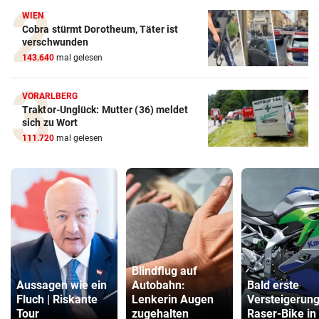
WIEN
Cobra stürmt Dorotheum, Täter ist
verschwunden
143.640
mal gelesen
VORARLBERG
Traktor-Unglück: Mutter (36) meldet
sich zu Wort
111.720
mal gelesen
Blindflug auf
Aussagen wie ein
Autobahn:
Bald erste
Fluch | Riskante
Lenkerin Augen
Versteigerung
Tour
zugehalten
Raser-Bike in