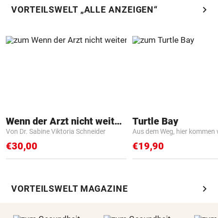
chevron_right
VORTEILSWELT „ALLE ANZEIGEN“
Wenn der Arzt nicht weiter weiß
Turtle Bay
Von Dr. Sabine Viktoria Schneider
Aus dem Weg, hier kommen w
€30,00
€19,90
chevron_right
VORTEILSWELT MAGAZINE