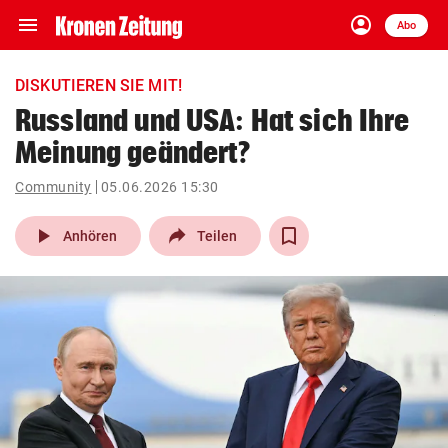
menu
account_circle
Navigation
Anmelden
Abo
close
Schließen
ein-/ausklappen
DISKUTIEREN SIE MIT!
Abonnieren
Russland und USA: Hat sich Ihre
Meinung geändert?
account_circle
arrow_right
Anmelden
Community
05.06.2026 15:30
pin_drop
arrow_right
Bundesland auswäh
Wien
play_arrow
Anhören
Teilen
bookmark
Merkliste
Suchbegriff
search
eingeben