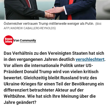
© Krone Multimedia GmbH & Co KG 2026
Muthgasse 2, 1190 Wien
Österreicher vertrauen Trump mittlerweile weniger als Putin.
(Bild:
AFP/ANDREW CABALLERO-REYNOLDS)
Von
Community
Das Verhältnis zu den Vereinigten Staaten hat sich
in den vergangenen Jahren deutlich
verschlechtert
.
Vor allem die internationale Politik unter US-
Präsident Donald Trump wird von vielen kritisch
bewertet. Gleichzeitig bleibt Russland trotz des
Ukraine-Krieges für einen Teil der Bevölkerung ein
differenziert betrachteter Akteur auf der
Weltbühne. Wie hat sich Ihre Meinung über die
Jahre geändert?