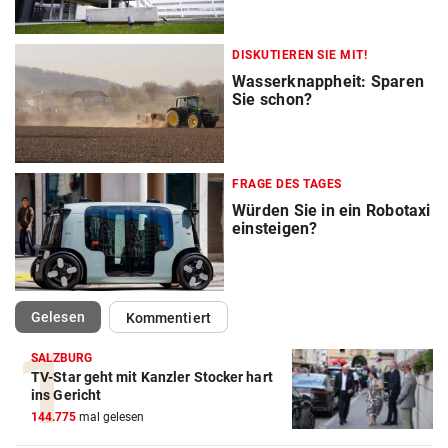
DISKUTIEREN SIE MIT!
Wasserknappheit: Sparen
Sie schon?
FRAGE DES TAGES
Würden Sie in ein Robotaxi
einsteigen?
(ausgewählt)
Gelesen
Kommentiert
SALZBURG
TV-Star geht mit Kanzler Stocker hart
ins Gericht
144.775
mal gelesen