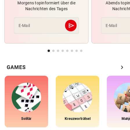
Morgens topinformiert über die
Abends topin
Nachrichten des Tages
Nachrich
send
E-Mail
E-Mail
Abschicken
chevron_right
GAMES
Solitär
Kreuzworträtsel
Mahj