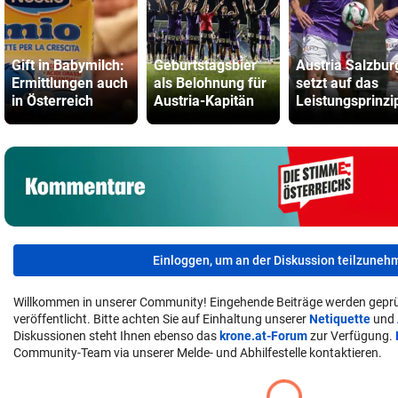
Gift in Babymilch:
Geburtstagsbier
Austria Salzbur
Ermittlungen auch
als Belohnung für
setzt auf das
in Österreich
Austria-Kapitän
Leistungsprinzi
Einloggen, um an der Diskussion teilzuneh
Willkommen in unserer Community! Eingehende Beiträge werden geprü
veröffentlicht. Bitte achten Sie auf Einhaltung unserer
Netiquette
und
Diskussionen steht Ihnen ebenso das
krone.at-Forum
zur Verfügung.
Community-Team via unserer Melde- und Abhilfestelle kontaktieren.