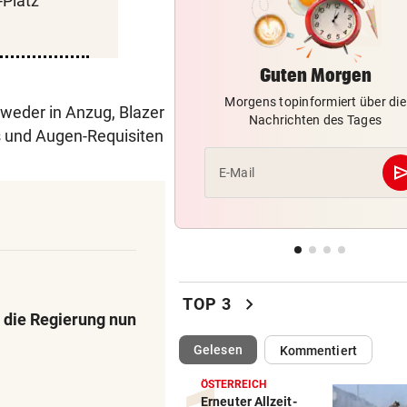
Platz
Ungewöhnliche Todesfälle v
Rentieren in Norwegen
Guten Morgen
NACH ZUSAMMENSTOSS
vor 
D: Dutzende Verletzte bei
Morgens topinformiert über die
weder in Anzug, Blazer
Straßenbahnunfall
Nachrichten des Tages
ts und Augen-Requisiten
LANGER EUROPACUPABEND
vor 
se
E-Mail
Salzburg: Lob von Brasilien-
und große Sorgen
SEIN GRÖSSTES JAHR
vor 
DJ Toby Romeo kündigt so vi
Musik wie nie an
chevron_right
TOP 3
 die Regierung nun
(ausgewählt)
Gelesen
Kommentiert
ÖSTERREICH
Erneuter Allzeit-