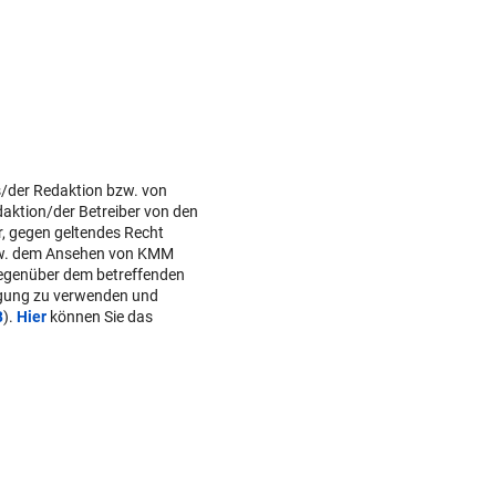
s/der Redaktion bzw. von
daktion/der Betreiber von den
r, gegen geltendes Recht
w. dem Ansehen von KMM
gegenüber dem betreffenden
lgung zu verwenden und
B
).
Hier
können Sie das