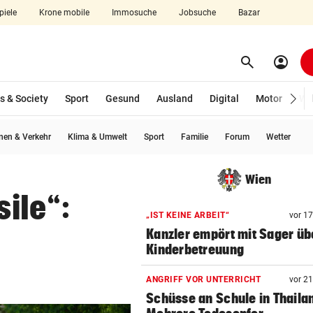
piele
Krone mobile
Immosuche
Jobsuche
Bazar
search
account_circle
Menü aufklappen
Suchen
s & Society
Sport
Gesund
Ausland
Digital
Motor
Wir
en & Verkehr
Klima & Umwelt
Sport
Familie
Forum
Wetter
len
Wien
sile“:
„IST KEINE ARBEIT“
vor 1
Kanzler empört mit Sager üb
Kinderbetreuung
ANGRIFF VOR UNTERRICHT
vor 2
Schüsse an Schule in Thaila