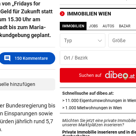
 von „Fridays for
Ansteckung gedroht
eld für Zukunft statt
IMMOBILIEN WIEN
GAK-TRAINER BRENNT:
vor ein
 um 15.30 Uhr am
„Wir wollen unsere Heimseri
adt bis zum Maria-
IMMOBILIEN
JOBS
AUTOS
BAZAR
ausbauen, egal wie!“
skundgebung geplant.
Typ
„NIX DAMIT ZU TUN“
vor ein
Tiroler WK-Chefin wegen
comment
150
Kommentare
Kündigung vor Gericht
„BESTES GESCHENK“
vor ein
Suchen auf
Meryl Streep singt Geri Halli
uelle hinzufügen
süßes Ständchen
Schnellsuche auf dibeo.at:
> 11.000 Eigentumswohnungen in Wie
NACH HARTEM KAMPF
vor ein
er Bundesregierung bis
in neue
> 1.000 Mietwohnungen in Wien
Erstmals seit April: Schwärzl
ten Einsparungen sowie
Viertelfinale
ürden jährlich rund 5,7
Möchten Sie jetzt eine private Immobilie
unseren Marktplätzen inserieren?
n.
NACH RIESENSKANDAL
vor ein
Private Immobilie inserieren und in di
in neuem Tab öffnen