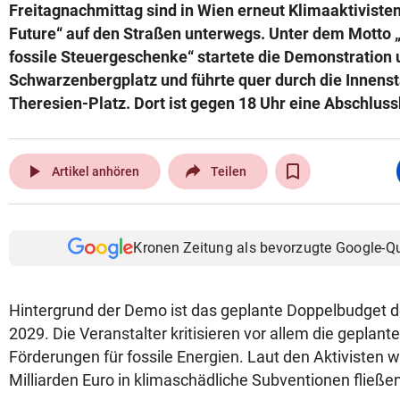
Freitagnachmittag sind in Wien erneut Klimaaktivisten
Future“ auf den Straßen unterwegs. Unter dem Motto „G
fossile Steuergeschenke“ startete die Demonstration
Schwarzenbergplatz und führte quer durch die Innenst
Theresien-Platz. Dort ist gegen 18 Uhr eine Abschlus
play_arrow
Artikel anhören
Teilen
Kronen Zeitung als bevorzugte Google-Q
Hintergrund der Demo ist das geplante Doppelbudget d
2029. Die Veranstalter kritisieren vor allem die geplan
Förderungen für fossile Energien. Laut den Aktivisten w
Milliarden Euro in klimaschädliche Subventionen fließe