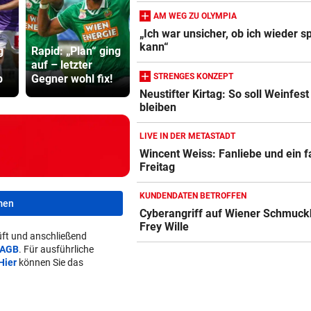
AM WEG ZU OLYMPIA
„Ich war unsicher, ob ich wieder s
kann“
g
Rapid: „Plan“ ging
Sex-Massagen für
Kanzler em
auf – letzter
Schiris? Vorwürfe
mit Sager 
STRENGES KONZEPT
p
Gegner wohl fix!
gegen Verband
Kinderbetr
Neustifter Kirtag: So soll Weinfest
bleiben
LIVE IN DER METASTADT
Wincent Weiss: Fanliebe und ein f
Freitag
KUNDENDATEN BETROFFEN
men
Cyberangriff auf Wiener Schmuck
Frey Wille
ft und anschließend
AGB
. Für ausführliche
Hier
können Sie das