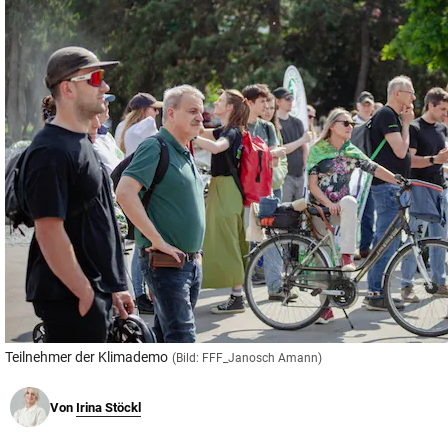
© Krone Multimedia GmbH & Co KG 2026
Muthgasse 2, 1190 Wien
Teilnehmer der Klimademo
(Bild: FFF_Janosch Amann)
Von
Irina Stöckl