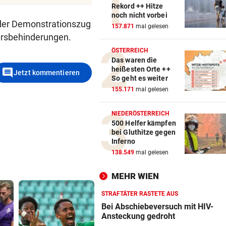
Rekord ++ Hitze
noch nicht vorbei
der Demonstrationszug
157.871
mal gelesen
ehrsbehinderungen.
ÖSTERREICH
Das waren die
heißesten Orte ++
comment
Jetzt kommentieren
So geht es weiter
155.171
mal gelesen
NIEDERÖSTERREICH
500 Helfer kämpfen
bei Gluthitze gegen
Inferno
138.549
mal gelesen
MEHR WIEN
STRAFTÄTER RASTETE AUS
Bei Abschiebeversuch mit HIV-
Ansteckung gedroht