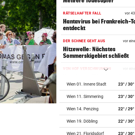
Mehrere Todesopfer
RÄTSELHAFTER FALL
vor 4
Hantavirus bei Frankreich-T
entdeckt
DER SCHNEE GEHT AUS
vor ein
Hitzewelle: Nächstes
Sommerskigebiet schließt
VON HOF VERSCHWUNDEN
vor ein
Vermisstes Kätzchen-Quartet
wieder vereint
Wien 01. Innere Stadt
23° / 30°
Wien 11. Simmering
23° / 30°
KLIMA UND KRAFTWERK
vor ein
Zu wenig Wasser: Kanu-Pion
Wien 14. Penzing
22° / 29°
erhebt Vorwürfe
Wien 19. Döbling
22° / 30°
STRAFTÄTER RASTETE AUS
vor ein
Bei Abschiebeversuch mit H
Wien 21. Floridsdorf
23° / 30°