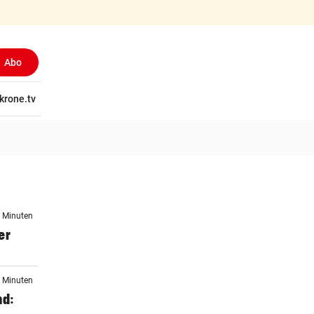
Abo
tschaft
krone.tv
Wissen
Gericht
Kolumnen
Freizeit
Reise
Ti
7 Minuten
er
1 Minuten
nd: