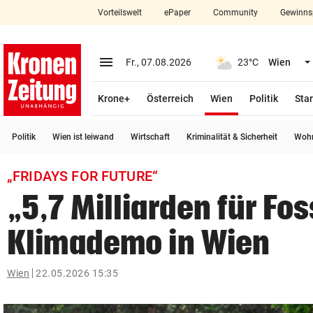
Vorteilswelt
ePaper
Community
Gewinns
close
Schließen
menu
Menü aufklappen
Fr., 07.08.2026
23°C
Wien
Abonnieren
(ausgewählt)
Krone+
Österreich
Wien
Politik
Star
account_circle
arrow_right
Anmelden
Politik
Wien ist leiwand
Wirtschaft
Kriminalität & Sicherheit
Wohn
pin_drop
arrow_right
Bundesland auswäh
Wien
„FRIDAYS FOR FUTURE“
bookmark
Merkliste
„5,7 Milliarden für Fos
Klimademo in Wien
Suchbegriff
search
eingeben
Wien
22.05.2026 15:35