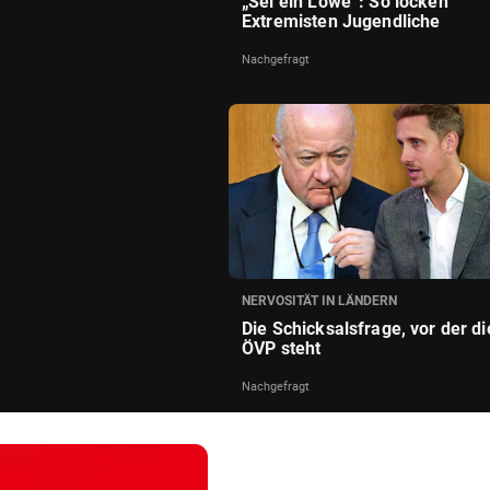
„Sei ein Löwe“: So locken
Extremisten Jugendliche
Nachgefragt
NERVOSITÄT IN LÄNDERN
Die Schicksalsfrage, vor der di
ÖVP steht
Nachgefragt