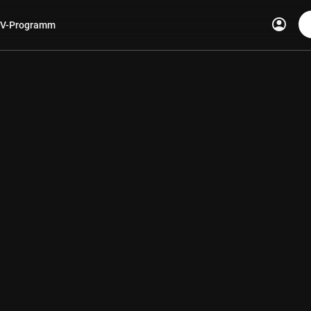
account_circle
V-Programm
len