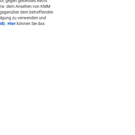
or, gegen geltendes Recht
bzw. dem Ansehen von KMM
 gegenüber dem betreffenden
folgung zu verwenden und
GB
).
Hier
können Sie das