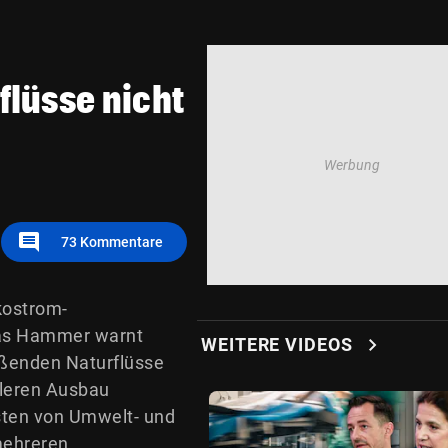
flüsse nicht
comment
73
Kommentare
kostrom-
kas Hammer warnt
chevron_right
WEITERE VIDEOS
ießenden Naturflüsse
lleren Ausbau
osten von Umwelt- und
mehreren