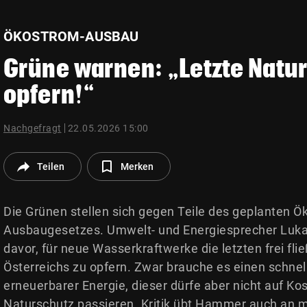
© Krone Multimedia GmbH & Co KG 2026
Muthgasse 2, 1190 Wien
ÖKOSTROM-AUSBAU
Grüne warnen: „Letzte Natur
opfern!“
Nachgefragt
22.05.2026 15:00
Teilen
Merken
Die Grünen stellen sich gegen Teile des geplanten Ö
Ausbaugesetzes. Umwelt- und Energiesprecher Lu
davor, für neue Wasserkraftwerke die letzten frei fl
Österreichs zu opfern. Zwar brauche es einen schne
erneuerbarer Energie, dieser dürfe aber nicht auf K
Naturschutz passieren. Kritik übt Hammer auch an 