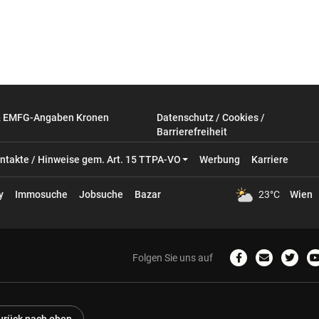
& EMFG-Angaben Kronen
Datenschutz / Cookies /
Barrierefreiheit
ntakte / Hinweise gem. Art. 15 TTPA-VO
Werbung
Karriere
y
Immosuche
Jobsuche
Bazar
23°C
Wien
Folgen Sie uns auf
Zum
Email
Zum
Facebook-
schreiben
Twitter
Profil
Profil
P