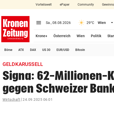
Vorteilswelt
ePaper
Community
Gewinns
close
Schließen
menu
Menü aufklappen
Sa., 08.08.2026
29°C
Wien
Abonnieren
Krone+
Österreich
Wien
Politik
Star
account_circle
arrow_right
Anmelden
Börse
ATX
DAX
US 30
EUR/USD
Bitcoin
pin_drop
arrow_right
Bundesland auswäh
Wien
GELDKARUSSELL
bookmark
Merkliste
Signa: 62-Millionen-
gegen Schweizer Bank
Suchbegriff
search
eingeben
Wirtschaft
24.09.2025 06:01