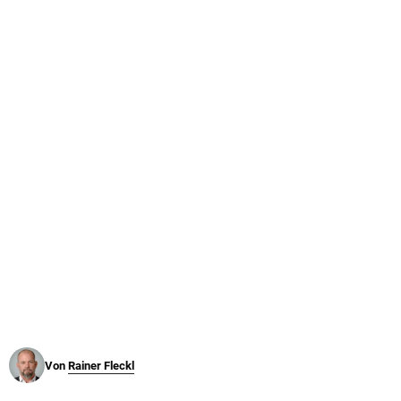
© Krone Multimedia GmbH & Co KG 2026
Muthgasse 2, 1190 Wien
Von
Rainer Fleckl