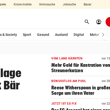
piele
Krone mobile
Immosuche
Jobsuche
Bazar
search
account_circle
Menü aufklappen
Suchen
s & Society
Sport
Gesund
Ausland
Digital
Motor
Wir
len
VOM LAND KÄRNTEN
vor 1
Mehr Geld für Kastration vo
Klage
Streunerkatzen
 Bär
BEWUSSTLOS AM POOL
vor 2
Reese Witherspoon in große
Sorge um ihren Vater
JETZT IST ES FIX
vor 2