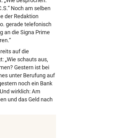
gt: „Wie besprochen.
.S.“ Noch am selben
me der Redaktion
o. gerade telefonisch
g an die Signa Prime
ren.“
eits auf die
: „Wie schauts aus,
men? Gestern ist bei
nes unter Berufung auf
gestern noch ein Bank
 Und wirklich: Am
sen und das Geld nach