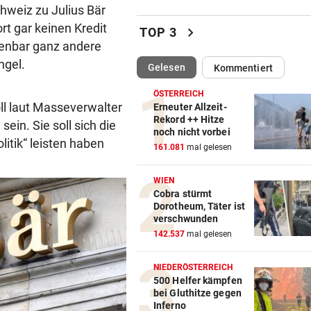
chweiz zu Julius Bär
Wie viel Macht darf Infantin
t gar keinen Kredit
chevron_right
haben?
TOP 3
fenbar ganz andere
ngel.
FAHRERIN SAH FLAMMEN
vor ein
(ausgewählt)
Gelesen
Kommentiert
Feuerwerkskörper setzte
trockene Wiese in Brand
ÖSTERREICH
soll laut Masseverwalter
Erneuter Allzeit-
Rekord ++ Hitze
in. Sie soll sich die
AUF WOLKE SIEBEN
vor ein
noch nicht vorbei
itik“ leisten haben
Hamilton zeigt Liebesglück 
161.081
mal gelesen
Kim Kardashian
WIEN
SEGELN:
vor 
Cobra stürmt
Dorotheum, Täter ist
Zwei OeSV-Boote vor Los An
verschwunden
im Medal Race
142.537
mal gelesen
ÜBERFALL IN MEIDLING
vor 
NIEDERÖSTERREICH
Mann stieß 27-Jährige ins
500 Helfer kämpfen
Gebüsch und würgte sie
bei Gluthitze gegen
Inferno