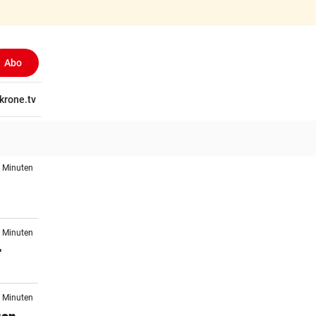
Abo
(ausgewählt)
tschaft
krone.tv
Wissen
Gericht
Kolumnen
Freizeit
Reise
Ti
3 Minuten
n
0 Minuten
r
2 Minuten