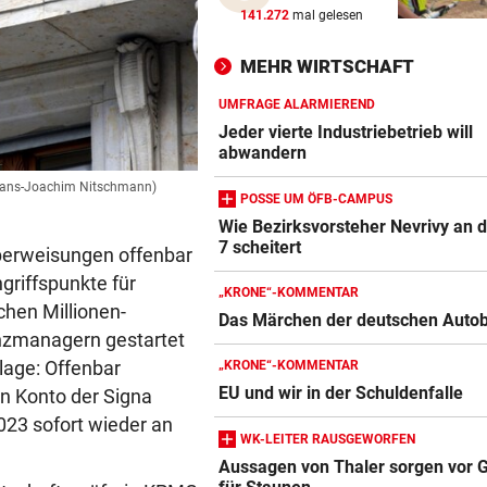
NHL-STAR IN GRAZ:
vor 
141.272
mal gelesen
„Ich habe selbst zu einem V
aufgeschaut!“
MEHR WIRTSCHAFT
UMFRAGE ALARMIEREND
AUFSTEIGER IM FOKUS
vor 
Jeder vierte Industriebetrieb will
Austria Lustenau jagt gegen
abwandern
Bundesliga-Rekord
 Hans-Joachim Nitschmann)
POSSE UM ÖFB-CAMPUS
AUF CHINA-MOTORRAD
vor 
Wie Bezirksvorsteher Nevrivy an 
Zurück in der Wüste als erst
7 scheitert
berweisungen offenbar
Werksfahrer
griffspunkte für
„KRONE“-KOMMENTAR
chen Millionen-
Das Märchen der deutschen Auto
nzmanagern gestartet
lage: Offenbar
„KRONE“-KOMMENTAR
EU und wir in der Schuldenfalle
in Konto der Signa
2023 sofort wieder an
WK-LEITER RAUSGEWORFEN
Aussagen von Thaler sorgen vor G