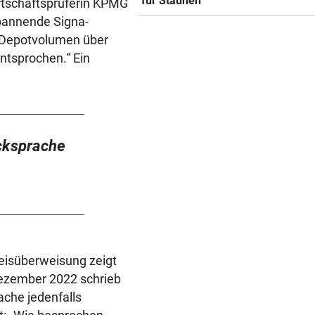
für Staunen
irtschaftsprüferin KPMG
spannende Signa-
s Depotvolumen über
ntsprochen.“ Ein
ücksprache
eisüberweisung zeigt
 Dezember 2022 schrieb
ache jedenfalls