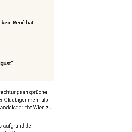
icken, René hat
ugust“
nfechtungsansprüche
er Gläubiger mehr als
Handelsgericht Wien zu
s aufgrund der