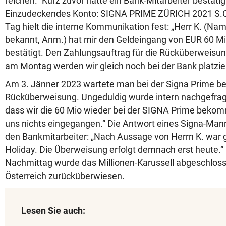
reichen.“ Kurz zuvor hatte ein Bank-Mitarbeiter bestäti
Einzudeckendes Konto: SIGNA PRIME ZÜRICH 2021 S.C
Tag hielt die interne Kommunikation fest: „Herr K. (Na
bekannt, Anm.) hat mir den Geldeingang von EUR 60 Mi
bestätigt. Den Zahlungsauftrag für die Rücküberweisun
am Montag werden wir gleich noch bei der Bank platzie
Am 3. Jänner 2023 wartete man bei der Signa Prime ber
Rücküberweisung. Ungeduldig wurde intern nachgefragt
dass wir die 60 Mio wieder bei der SIGNA Prime bekom
uns nichts eingegangen.“ Die Antwort eines Signa-Man
den Bankmitarbeiter: „Nach Aussage von Herrn K. war 
Holiday. Die Überweisung erfolgt demnach erst heute.“
Nachmittag wurde das Millionen-Karussell abgeschlos
Österreich zurücküberwiesen.
Lesen Sie auch: