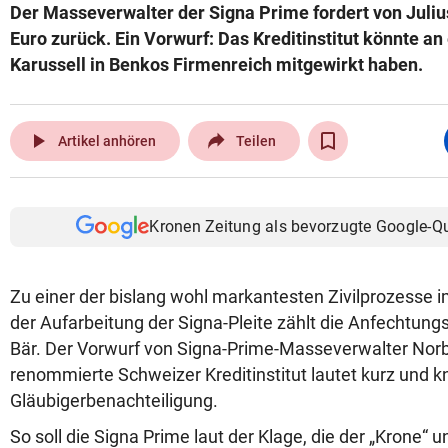
Der Masseverwalter der Signa Prime fordert von Julius
Euro zurück. Ein Vorwurf: Das Kreditinstitut könnte a
Karussell in Benkos Firmenreich mitgewirkt haben.
play_arrow
Artikel anhören
Teilen
Kronen Zeitung als bevorzugte Google-Q
Zu einer der bislang wohl markantesten Zivilprozess
der Aufarbeitung der Signa-Pleite zählt die Anfechtung
Bär. Der Vorwurf von Signa-Prime-Masseverwalter Nor
renommierte Schweizer Kreditinstitut lautet kurz und k
Gläubigerbenachteiligung.
So soll die Signa Prime laut der Klage, die der „Krone“ u