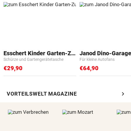
Esschert Kinder Garten-Zubehör
Janod Dino-Garag
Schürze und Gartengerätetasche
Für kleine Autofans
€29,90
€64,90
chevron_right
VORTEILSWELT MAGAZINE