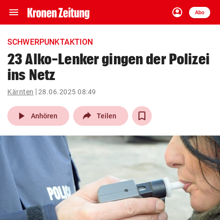
menu
account_circle
Navigation
Anmelden
Abo
close
Schließen
ein-/ausklappen
SCHWERPUNKTAKTION
Abonnieren
23 Alko-Lenker gingen der Polizei
ins Netz
account_circle
arrow_right
Anmelden
Kärnten
28.06.2025 08:49
pin_drop
arrow_right
Bundesland auswäh
Wien
play_arrow
Anhören
Teilen
bookmark
Merkliste
Suchbegriff
search
eingeben