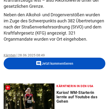
Kraftfahrzeugs fest – also Alkoholwerte unter der
gesetzlichen Grenze.
Neben den Alkohol- und Drogenverstößen wurden
im Zuge des Schwerpunkts auch 382 Übertretungen
nach der Straßenverkehrsordnung (StVO) und dem
Kraftfahrgesetz (KFG) angezeigt. 321
Organmandate wurden vor Ort eingehoben.
Kärnten
28.06.2025 08:49
comment
Jetzt kommentieren
KÄRNTNERIN IN DEN USA
Kurios! WM-Starterin
lernte auf Youtube das
Gehen