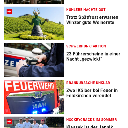
KÜHLERE NÄCHTE GUT
Trotz Spätfrost erwarten
Winzer gute Weinernte
SCHWERPUNKTAKTION
23 Führerscheine in einer
Nacht „gezwickt“
BRANDURSACHE UNKLAR
Zwei Kälber bei Feuer in
Feldkirchen verendet
HOCKEYCRACKS IM SOMMER
Klassek ist der Jannik