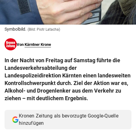
© Krone Multimedia GmbH & Co KG 2026
Muthgasse 2, 1190 Wien
Symbolbild.
(Bild: Piotr Latacha)
Von
Kärntner Krone
In der Nacht von Freitag auf Samstag führte die
Landesverkehrsabteilung der
Landespolizeidirektion Kärnten einen landesweiten
Kontrollschwerpunkt durch. Ziel der Aktion war es,
Alkohol- und Drogenlenker aus dem Verkehr zu
ziehen – mit deutlichem Ergebnis.
Kronen Zeitung als bevorzugte Google-Quelle
hinzufügen