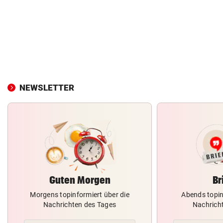
NEWSLETTER
Guten Morgen
Br
Morgens topinformiert über die
Abends topin
Nachrichten des Tages
Nachrich