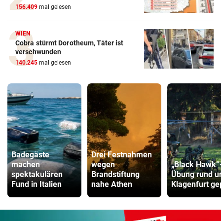
156.409
mal gelesen
WIEN
Cobra stürmt Dorotheum, Täter ist
verschwunden
140.245
mal gelesen
Badegäste
Drei Festnahmen
machen
wegen
„Black Hawk“
spektakulären
Brandstiftung
Übung rund 
Fund in Italien
nahe Athen
Klagenfurt ge