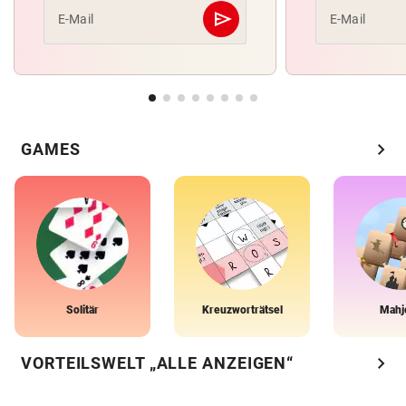
send
E-Mail
E-Mail
Abschicken
chevron_right
GAMES
Solitär
Kreuzworträtsel
Mahj
chevron_right
VORTEILSWELT „ALLE ANZEIGEN“