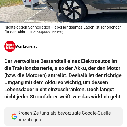
© Krone Multimedia GmbH & Co KG 2026
Muthgasse 2, 1190 Wien
Nichts gegen Schnellladen – aber langsames Laden ist schonender
für den Akku.
(Bild: Stephan Schätzl)
Von
krone.at
Der wertvollste Bestandteil eines Elektroautos ist
die Traktionsbatterie, also der Akku, der den Motor
(bzw. die Motoren) antreibt. Deshalb ist der richtige
Umgang mit dem Akku so wichtig, um dessen
Lebensdauer nicht einzuschränken. Doch längst
nicht jeder Stromfahrer weiß, wie das wirklich geht.
Kronen Zeitung als bevorzugte Google-Quelle
hinzufügen