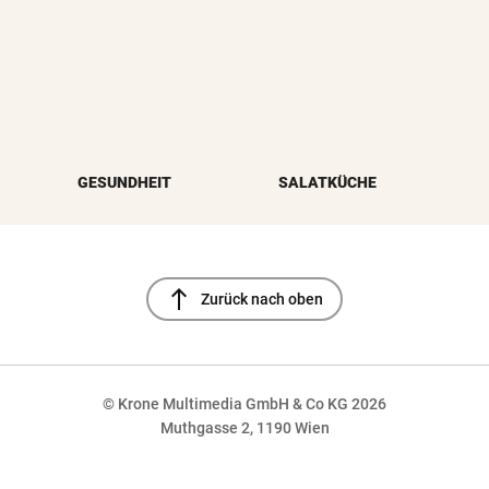
GESUNDHEIT
SALATKÜCHE
north
Zurück nach oben
© Krone Multimedia GmbH & Co KG 2026
Muthgasse 2, 1190 Wien