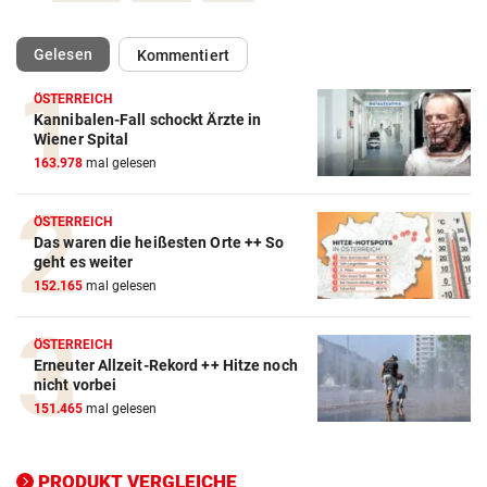
(ausgewählt)
Gelesen
Kommentiert
ÖSTERREICH
Kannibalen-Fall schockt Ärzte in
Autobatterie Vergleich
Wiener Spital
163.978
mal gelesen
ZUM VERGLEICH
Winterreifen Vergleich
ÖSTERREICH
Das waren die heißesten Orte ++ So
ZUM VERGLEICH
geht es weiter
152.165
mal gelesen
Wagenheber Vergleich
ZUM VERGLEICH
ÖSTERREICH
Erneuter Allzeit-Rekord ++ Hitze noch
Elektroroller Vergleich
nicht vorbei
ZUM VERGLEICH
151.465
mal gelesen
Ganzjahresreifen Vergleich
ZUM VERGLEICH
PRODUKT VERGLEICHE