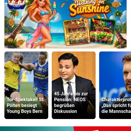
45 Jahre bis zur
Tor-Spektakel! St.
Pension: NEOS
Charakterpro
Pölten besiegt
begrüßen
„Das spricht f
Young Boys Bern
Diskussion
die Mannscha