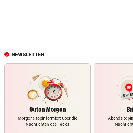
NEWSLETTER
Guten Morgen
Br
Morgens topinformiert über die
Abends topin
Nachrichten des Tages
Nachrich