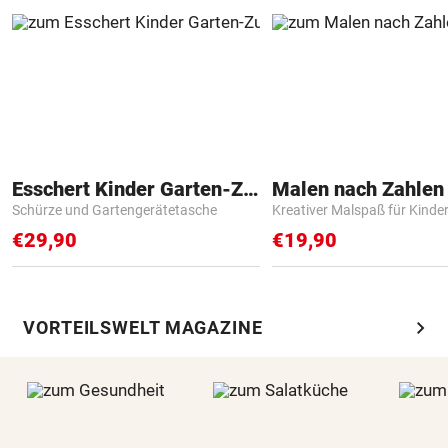
Esschert Kinder Garten-Zubehör
Schürze und Gartengerätetasche
Kreativer Malspaß für Kinde
€29,90
€19,90
chevron_right
VORTEILSWELT MAGAZINE