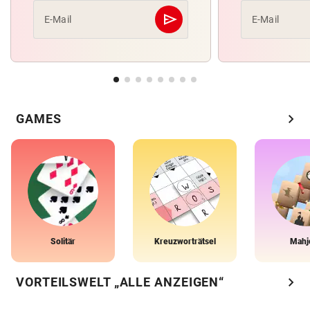
send
E-Mail
E-Mail
Abschicken
chevron_right
GAMES
Solitär
Kreuzworträtsel
Mahj
chevron_right
VORTEILSWELT „ALLE ANZEIGEN“