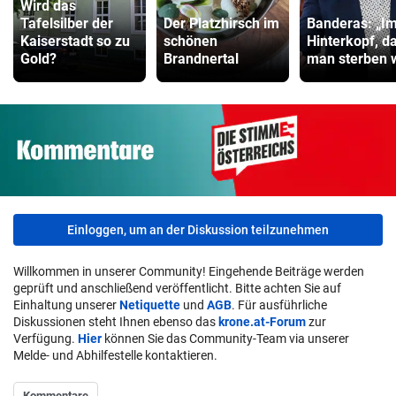
Wird das
Tafelsilber der
Der Platzhirsch im
Banderas: „I
Kaiserstadt so zu
schönen
Hinterkopf, d
Gold?
Brandnertal
man sterben 
Einloggen, um an der Diskussion teilzunehmen
Willkommen in unserer Community! Eingehende Beiträge werden
geprüft und anschließend veröffentlicht. Bitte achten Sie auf
Einhaltung unserer
Netiquette
und
AGB
. Für ausführliche
Diskussionen steht Ihnen ebenso das
krone.at-Forum
zur
Verfügung.
Hier
können Sie das Community-Team via unserer
Melde- und Abhilfestelle kontaktieren.