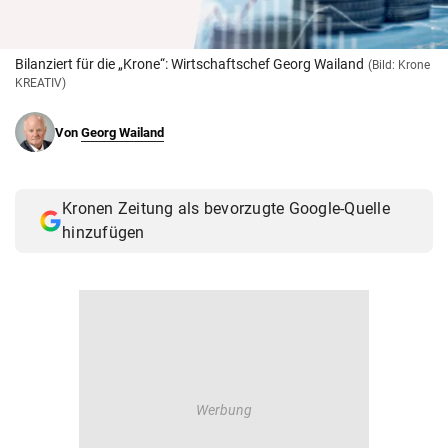
© Krone Multimedia GmbH & Co KG 2026
Muthgasse 2, 1190 Wien
Bilanziert für die „Krone“: Wirtschaftschef Georg Wailand
(Bild: Krone
KREATIV)
Von
Georg Wailand
Kronen Zeitung als bevorzugte Google-Quelle
hinzufügen