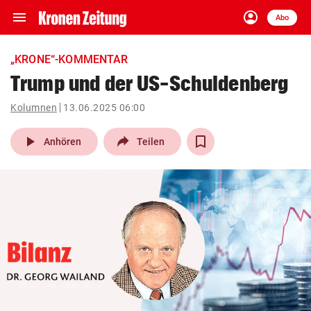
menu
account_circle
Navigation
Anmelden
Abo
close
Schließen
ein-/ausklappen
„KRONE“-KOMMENTAR
Abonnieren
Trump und der US-Schuldenberg
account_circle
arrow_right
Kolumnen
13.06.2025 06:00
Anmelden
play_arrow
Anhören
Teilen
pin_drop
arrow_right
Bundesland auswäh
Wien
bookmark
Merkliste
Suchbegriff
search
eingeben