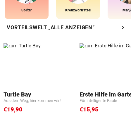
Solitär
Kreuzworträtsel
Mahj
chevron_right
VORTEILSWELT „ALLE ANZEIGEN“
Turtle Bay
Erste Hilfe im Gart
Aus dem Weg, hier kommen wir!
Für intelligente Faule
€19,90
€15,95