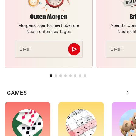
Guten Morgen
Br
Morgens topinformiert über die
Abends topin
Nachrichten des Tages
Nachrich
send
E-Mail
E-Mail
Abschicken
chevron_right
GAMES