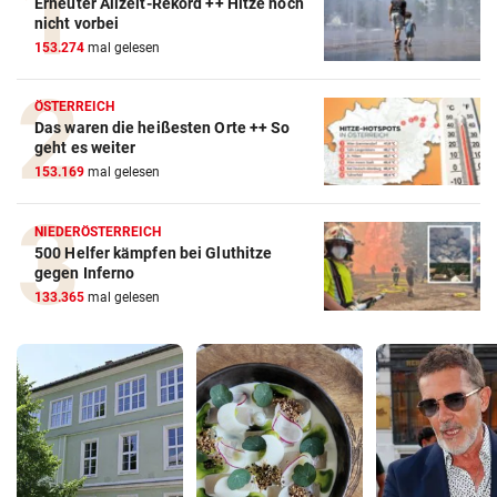
Erneuter Allzeit-Rekord ++ Hitze noch
nicht vorbei
153.274
mal gelesen
ÖSTERREICH
Das waren die heißesten Orte ++ So
geht es weiter
153.169
mal gelesen
NIEDERÖSTERREICH
500 Helfer kämpfen bei Gluthitze
gegen Inferno
133.365
mal gelesen