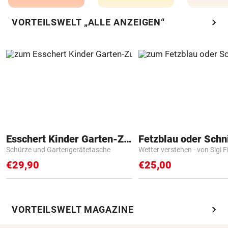
chevron_right
VORTEILSWELT „ALLE ANZEIGEN“
Esschert Kinder Garten-Zubehör
Fetzblau oder Schn
Schürze und Gartengerätetasche
Wetter verstehen - von Sigi F
€29,90
€25,00
chevron_right
VORTEILSWELT MAGAZINE