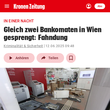
menu
account_circle
Navigation
Anmelden
Abo
close
Schließen
ein-/ausklappen
IN EINER NACHT
Abonnieren
Gleich zwei Bankomaten in Wien
gesprengt: Fahndung
account_circle
arrow_right
Anmelden
Kriminalität & Sicherheit
12.06.2025 09:48
pin_drop
arrow_right
Bundesland auswäh
Wien
play_arrow
Anhören
Teilen
bookmark
Merkliste
Suchbegriff
search
eingeben