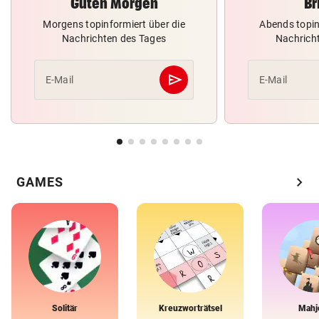
Guten Morgen
Br
Morgens topinformiert über die
Abends topin
Nachrichten des Tages
Nachrich
send
E-Mail
E-Mail
Abschicken
chevron_right
GAMES
Solitär
Kreuzworträtsel
Mahj