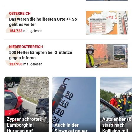
ÖSTERREICH
Das waren die heißesten Orte ++ So
geht es weiter
154.723
mal gelesen
NIEDERÖSTERREICH
500 Helfer kämpfen bei Gluthitze
gegen Inferno
137.950
mal gelesen
Zyprer schrottet
Autolenker (8
Lamborghini
Auch in der
starb nach
Huracan auf
Slowakei neuer
Kollision mit