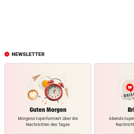
NEWSLETTER
Guten Morgen
Br
Morgens topinformiert über die
Abends topin
Nachrichten des Tages
Nachrich