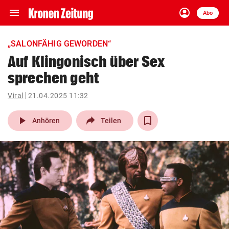
menu
account_circle
Navigation
Anmelden
Abo
close
Schließen
ein-/ausklappen
„SALONFÄHIG GEWORDEN“
Abonnieren
Auf Klingonisch über Sex
sprechen geht
account_circle
arrow_right
Anmelden
Viral
21.04.2025 11:32
pin_drop
arrow_right
Bundesland auswäh
Wien
play_arrow
Anhören
Teilen
bookmark
Merkliste
Suchbegriff
search
eingeben