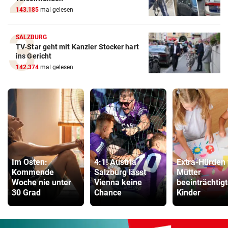
143.185
mal gelesen
SALZBURG
TV-Star geht mit Kanzler Stocker hart
ins Gericht
142.374
mal gelesen
Im Osten:
4:1! Austria
Extra-Hürden 
Kommende
Salzburg lässt
Mütter
Woche nie unter
Vienna keine
beeinträchtigt
30 Grad
Chance
Kinder