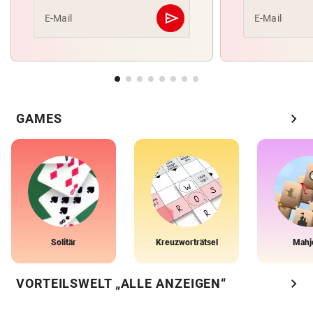
send
E-Mail
E-Mail
Abschicken
chevron_right
GAMES
Solitär
Kreuzworträtsel
Mahj
chevron_right
VORTEILSWELT „ALLE ANZEIGEN“