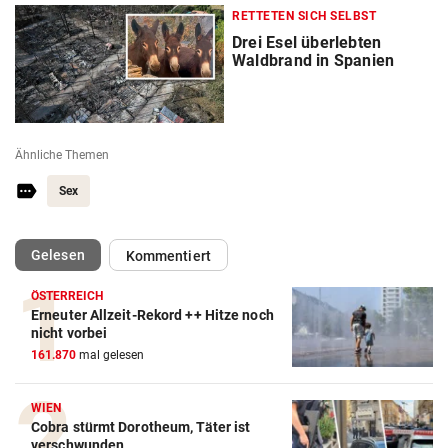
RETTETEN SICH SELBST
Drei Esel überlebten
Waldbrand in Spanien
Ähnliche Themen
Sex
(ausgewählt)
Gelesen
Kommentiert
ÖSTERREICH
Erneuter Allzeit-Rekord ++ Hitze noch
nicht vorbei
161.870
mal gelesen
WIEN
Cobra stürmt Dorotheum, Täter ist
verschwunden