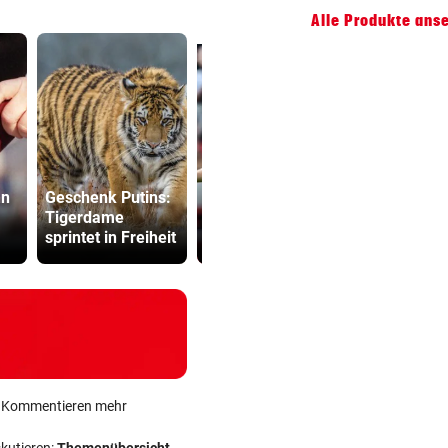
Alle Produkte ans
ÖFB-Legionär
nn
Geschenk Putins:
neuer Kapitän bei
SPÖ und Ö
Tigerdame
deutschem
wollen die
sprintet in Freiheit
Kultklub!
Lederer au
ein Kommentieren mehr
skutieren:
Themenübersicht
.