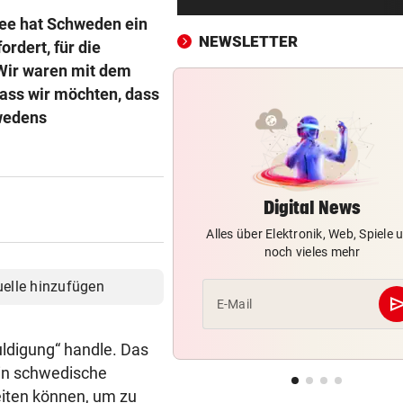
Goldpreis legte diese Woche
see hat Schweden ein
neuen Höhenflug hin
NEWSLETTER
ordert, für die
Wir waren mit dem
REKORDSOMMER IN Ö
vor ein
Hitze, Brände, Unwetter:
dass wir möchten, dass
Einsatzkräfte gefordert!
hwedens
FITNESS-TEST BESTANDEN
vor ein
Weißhaidinger kann an
Leichtathletik-EM teilnehme
Digital News
Alles über Elektronik, Web, Spiele 
11-JÄHRIGE MISSBRAUCHT
vor ein
noch vieles mehr
Vater lockte Vergewaltiger a
TikTok in Falle
uelle hinzufügen
se
E-Mail
DISKUTIEREN SIE MIT!
vor ein
Wasserknappheit: Sparen Si
uldigung“ handle. Das
schon?
 in schwedische
eiten können, um zu
EINE INTERNE LÖSUNG
vor ein