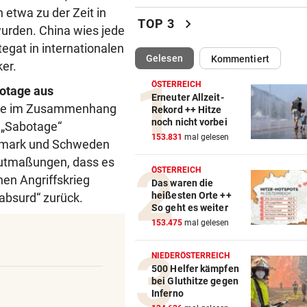
n etwa zu der Zeit in
Pioneers Vorarlberg kennen 
chevron_right
TOP 3
wurden. China wies jede
neuen Headcoach
tegat in internationalen
(ausgewählt)
Gelesen
Kommentiert
RAUS AUS KOMFORTZONE
vor ein
er.
„Der nächste Schritt“:
ÖSTERREICH
otage aus
Olympiasieger „geht fremd“
Erneuter Allzeit-
hatte im Zusammenhang
Rekord ++ Hitze
noch nicht vorbei
n „Sabotage“
FREIHEIT IN KASACHSTAN
vor ein
153.831
mal gelesen
Geschenk Putins: Tigerdam
emark und Schweden
sprintet in Freiheit
Mutmaßungen, dass es
ÖSTERREICH
n Angriffskrieg
Das waren die
VON HINTEN GEPACKT
vor ein
heißesten Orte ++
„absurd“ zurück.
25-jähriger Mann in Park ge
So geht es weiter
und ausgeraubt
153.475
mal gelesen
MUSKEL-COMEBACK
vor ein
NIEDERÖSTERREICH
Russell Crowe: 25 Kilo
500 Helfer kämpfen
bei Gluthitze gegen
Übergewicht wegtrainiert!
Inferno