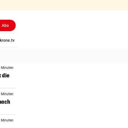
Abo
tschaft
krone.tv
Wissen
Gericht
Kolumnen
Freizeit
Reise
Ti
3 Minuten
t die
7 Minuten
nach
4 Minuten