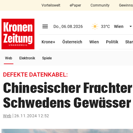
Vorteilswelt
ePaper
Community
Gewinns
close
Schließen
menu
Menü aufklappen
Do., 06.08.2026
33°C
Wien
Abonnieren
Krone+
Österreich
Wien
Politik
Star
account_circle
arrow_right
Anmelden
(ausgewählt)
Web
Elektronik
Spiele
pin_drop
arrow_right
Bundesland auswäh
Wien
DEFEKTE DATENKABEL:
bookmark
Merkliste
Chinesischer Frachter 
Schwedens Gewässer
Suchbegriff
search
eingeben
Web
26.11.2024 12:52