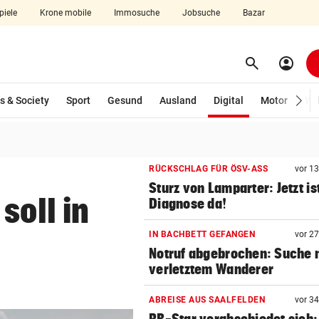
piele
Krone mobile
Immosuche
Jobsuche
Bazar
search
account_circle
Menü aufklappen
Suchen
(ausgewählt)
s & Society
Sport
Gesund
Ausland
Digital
Motor
Wir
len
RÜCKSCHLAG FÜR ÖSV-ASS
vor 1
Sturz von Lamparter: Jetzt is
soll in
Diagnose da!
IN BACHBETT GEFANGEN
vor 2
Notruf abgebrochen: Suche 
verletztem Wanderer
ABREISE AUS SAALFELDEN
vor 3