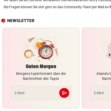
Bei Fragen können Sie sich gern an das Community-Team per Mail an
NEWSLETTER
Guten Morgen
Morgens topinformiert über die
Abends t
Nachrichten des Tages
Nachr
send
E-Mail
E-Mail
Abschicken