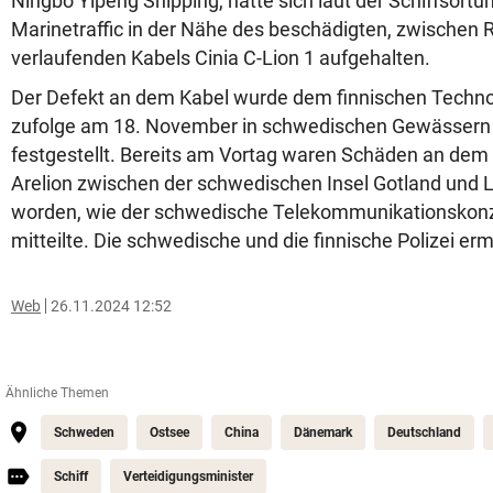
Ningbo Yipeng Shipping, hatte sich laut der Schiffsort
Marinetraffic in der Nähe des beschädigten, zwischen 
verlaufenden Kabels Cinia C-Lion 1 aufgehalten.
Der Defekt an dem Kabel wurde dem finnischen Techno
zufolge am 18. November in schwedischen Gewässern 
festgestellt. Bereits am Vortag waren Schäden an de
Arelion zwischen der schwedischen Insel Gotland und 
worden, wie der schwedische Telekommunikationskonze
mitteilte. Die schwedische und die finnische Polizei erm
Web
26.11.2024 12:52
Ähnliche Themen
Schweden
Ostsee
China
Dänemark
Deutschland
Schiff
Verteidigungsminister