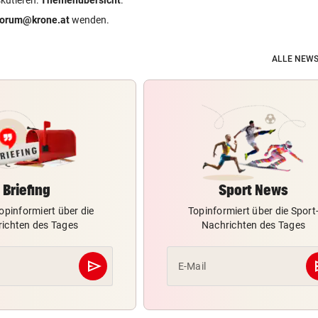
forum@krone.at
wenden.
ALLE NEWS
Briefing
Sport News
opinformiert über die
Topinformiert über die Sport
ichten des Tages
Nachrichten des Tages
send
s
E-Mail
Abschicken