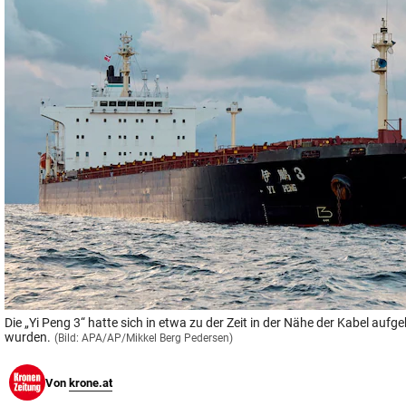
© Krone Multimedia GmbH & Co KG 2026
Muthgasse 2, 1190 Wien
Die „Yi Peng 3“ hatte sich in etwa zu der Zeit in der Nähe der Kabel aufg
wurden.
(Bild: APA/AP/Mikkel Berg Pedersen)
Von
krone.at