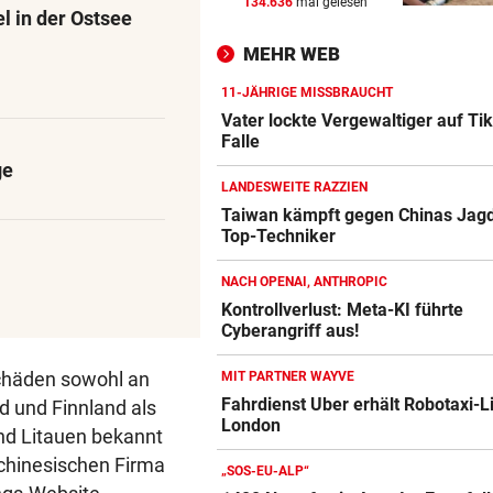
134.636
mal gelesen
EINST KONKURRENTINNEN
vor 
l in der Ostsee
„Legende!“ Emotionaler Veit
MEHR WEB
Post für Gut-Behrami
11-JÄHRIGE MISSBRAUCHT
AUTOBAHN GESPERRT
vor 
Vater lockte Vergewaltiger auf Tik
Auf der A9: Frau aus Unfallw
Falle
befreit
ge
LANDESWEITE RAZZIEN
WAHNSINNS-AUSSICHT
vor 
Taiwan kämpft gegen Chinas Jagd
Top-Techniker
Amazon-Kindle Vergleich
Von hier aus blicken Sie auf 
Dreistausender
ZUM VERGLEICH
NACH OPENAI, ANTHROPIC
Kontrollverlust: Meta-KI führte
Apple-iPad Vergleich
Cyberangriff aus!
ZUM VERGLEICH
chäden sowohl an
MIT PARTNER WAYVE
Apple-iPhone Vergleich
Fahrdienst Uber erhält Robotaxi-L
 und Finnland als
ZUM VERGLEICH
London
nd Litauen bekannt
 chinesischen Firma
Apple Macbook Vergleich
„SOS-EU-ALP“