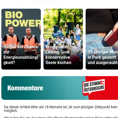
Biogas als Chance
Dragqueen-
zur
Lesung lässt
25-jähriger Ma
Energieunabhängi
konservative
in Park gezerrt
gkeit?
Seele kochen
und ausgeraubt
Da dieser Artikel älter als 18 Monate ist, ist zum jetzigen Zeitpunkt k
möglich.
Wir laden Sie ein, bei einer aktuelleren themenrelevanten Story mitzudi