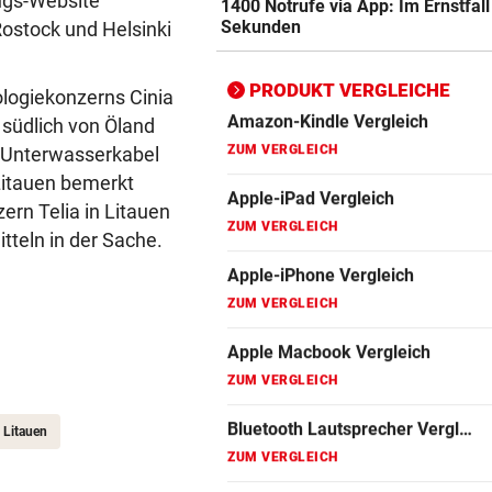
ungs-Website
1400 Notrufe via App: Im Ernstfall
ZUM VERGLEICH
Sekunden
Rostock und Helsinki
Bluetooth Lautsprecher Vergleich
ZUM VERGLEICH
PRODUKT VERGLEICHE
logiekonzerns Cinia
südlich von Öland
DSL Speedtest
m Unterwasserkabel
ZUM VERGLEICH
Litauen bemerkt
Fernseher Vergleich
rn Telia in Litauen
ZUM VERGLEICH
itteln in der Sache.
Fritz Repeater Vergleich
ZUM VERGLEICH
Gaming Laptop Vergleich
ZUM VERGLEICH
Litauen
Grafikkarten Vergleich
ZUM VERGLEICH