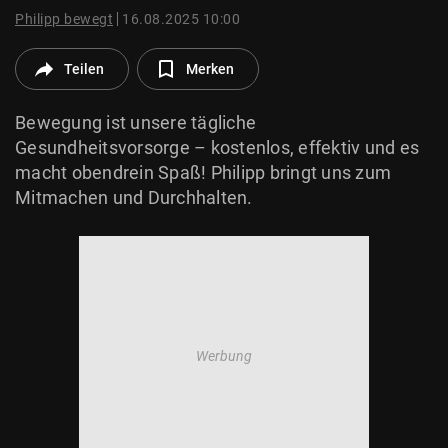
© Krone Multimedia GmbH & Co KG 2026
Philipp bewegt
16.08.2025 10:00
Muthgasse 2, 1190 Wien
Teilen
Merken
Bewegung ist unsere tägliche
Gesundheitsvorsorge – kostenlos, effektiv und es
macht obendrein Spaß! Philipp bringt uns zum
Mitmachen und Durchhalten.