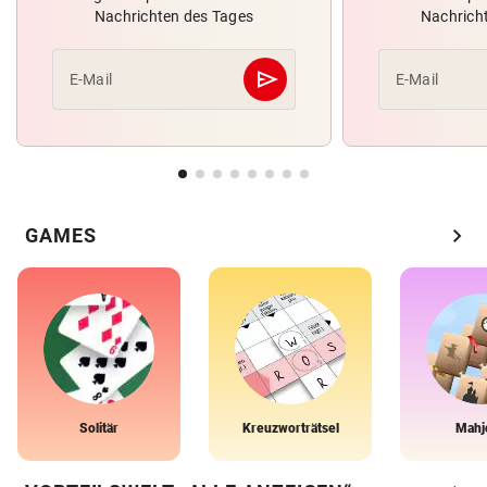
Nachrichten des Tages
Nachrich
send
E-Mail
E-Mail
Abschicken
chevron_right
GAMES
Solitär
Kreuzworträtsel
Mahj