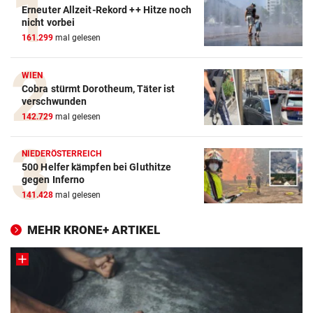
Erneuter Allzeit-Rekord ++ Hitze noch
nicht vorbei
161.299
mal gelesen
WIEN
Cobra stürmt Dorotheum, Täter ist
verschwunden
142.729
mal gelesen
NIEDERÖSTERREICH
500 Helfer kämpfen bei Gluthitze
gegen Inferno
141.428
mal gelesen
MEHR KRONE+ ARTIKEL