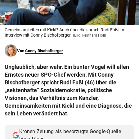
© Krone Multimedia GmbH & Co KG 2026
Muthgasse 2, 1190 Wien
Gemeinsamkeiten mit Kickl? Auch über die sprach Rudi Fußi im
Interview mit Conny Bischofberger.
(Bild: Reinhard Holl)
Von
Conny Bischofberger
Unglaublich, aber wahr. Ein bunter Vogel will allen
Ernstes neuer SPÖ-Chef werden. Mit Conny
Bischofberger spricht Rudi Fußi (46) über die
„sektenhafte“ Sozialdemokratie, politische
Visionen, das Verhältnis zum Kanzler,
Gemeinsamkeiten mit Kickl und eine Diagnose, die
sein Leben verändert hat.
Kronen Zeitung als bevorzugte Google-Quelle
hinzufügen