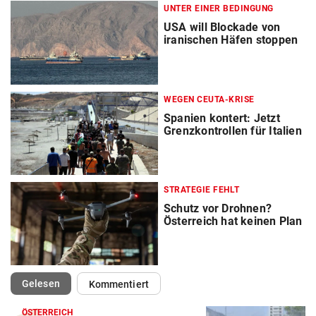
UNTER EINER BEDINGUNG
USA will Blockade von
iranischen Häfen stoppen
WEGEN CEUTA-KRISE
Spanien kontert: Jetzt
Grenzkontrollen für Italien
STRATEGIE FEHLT
Schutz vor Drohnen?
Österreich hat keinen Plan
(ausgewählt)
Gelesen
Kommentiert
ÖSTERREICH