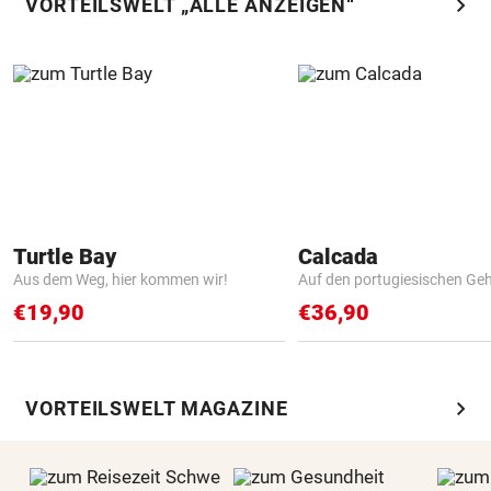
chevron_right
VORTEILSWELT „ALLE ANZEIGEN“
Turtle Bay
Calcada
Aus dem Weg, hier kommen wir!
Auf den portugiesischen G
€19,90
€36,90
chevron_right
VORTEILSWELT MAGAZINE