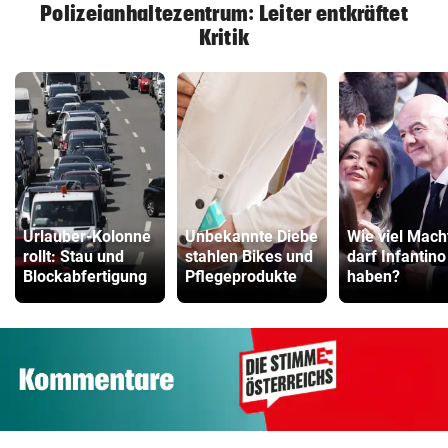
Polizeianhaltezentrum: Leiter entkräftet
Kritik
Urlauber-Kolonne
Unbekannte Diebe
Wie viel Mach
rollt: Stau und
stahlen Bikes und
darf Infantino
Blockabfertigung
Pflegeprodukte
haben?