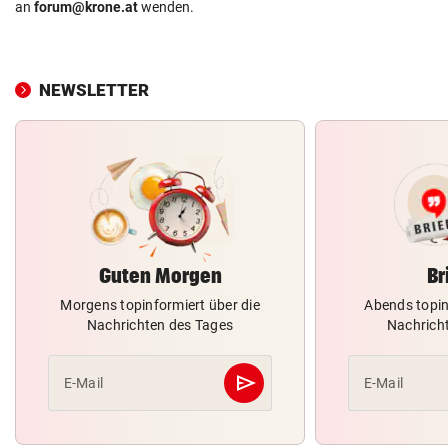
an
forum@krone.at
wenden.
NEWSLETTER
Guten Morgen
Br
Morgens topinformiert über die
Abends topin
Nachrichten des Tages
Nachrich
send
E-Mail
E-Mail
Abschicken