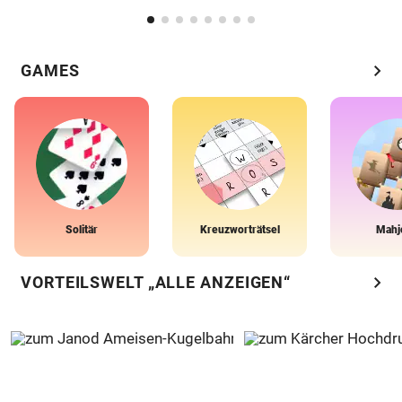
chevron_right
GAMES
Solitär
Kreuzworträtsel
Mahj
chevron_right
VORTEILSWELT „ALLE ANZEIGEN“