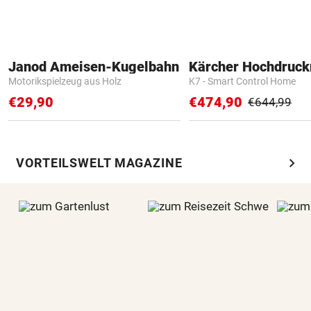
Janod Ameisen-Kugelbahn
Kärcher Hochdruck
Motorikspielzeug aus Holz
K7 - Smart Control Home
€29,90
€474,90
€644,99
chevron_right
VORTEILSWELT MAGAZINE