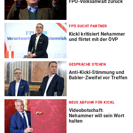
FPÖ-Volksanwalt zurück
FPÖ SUCHT PARTNER
Kickl kritisiert Nehammer
und flirtet mit der ÖVP
GESPRÄCHE STEHEN
Anti-Kickl-Stimmung und
Babler-Zweifel vor Treffen
NEUE ABFUHR FÜR KICKL
Videobotschaft:
Nehammer will sein Wort
halten