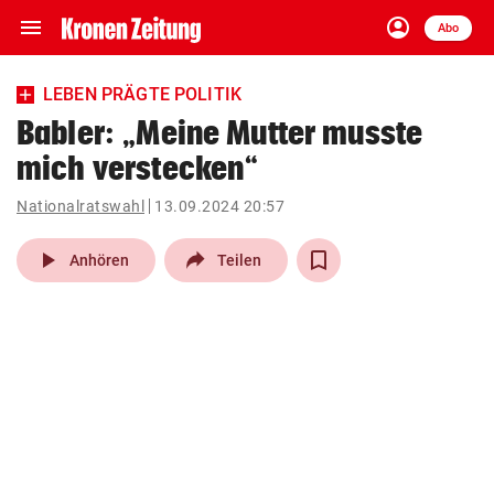
menu
account_circle
Navigation
Anmelden
Abo
close
Schließen
ein-/ausklappen
LEBEN PRÄGTE POLITIK
Abonnieren
Babler: „Meine Mutter musste
mich verstecken“
account_circle
arrow_right
Anmelden
Nationalratswahl
13.09.2024 20:57
pin_drop
arrow_right
Bundesland auswäh
Wien
play_arrow
Anhören
Teilen
bookmark
Merkliste
Suchbegriff
search
eingeben