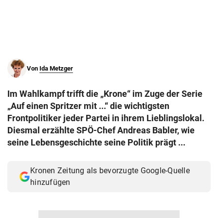
© Krone Multimedia GmbH & Co KG 2026
Muthgasse 2, 1190 Wien
Von
Ida Metzger
Im Wahlkampf trifft die „Krone“ im Zuge der Serie
„Auf einen Spritzer mit ...“ die wichtigsten
Frontpolitiker jeder Partei in ihrem Lieblingslokal.
Diesmal erzählte SPÖ-Chef Andreas Babler, wie
seine Lebensgeschichte seine Politik prägt ...
Kronen Zeitung als bevorzugte Google-Quelle
hinzufügen