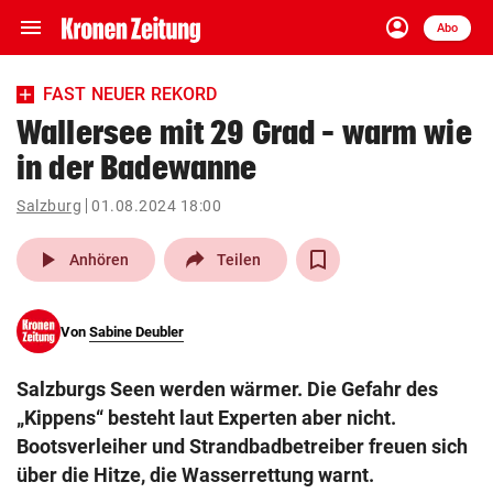
menu
account_circle
Navigation
Anmelden
Abo
close
Schließen
ein-/ausklappen
FAST NEUER REKORD
Abonnieren
Wallersee mit 29 Grad – warm wie
in der Badewanne
account_circle
arrow_right
Anmelden
Salzburg
01.08.2024 18:00
pin_drop
arrow_right
Bundesland auswäh
Wien
play_arrow
Anhören
Teilen
bookmark
Merkliste
Von
Sabine Deubler
Suchbegriff
search
Salzburgs Seen werden wärmer. Die Gefahr des
eingeben
„Kippens“ besteht laut Experten aber nicht.
Bootsverleiher und Strandbadbetreiber freuen sich
über die Hitze, die Wasserrettung warnt.