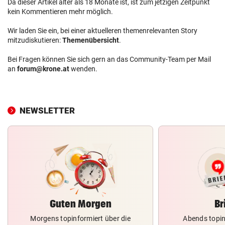
Da dieser Artikel älter als 18 Monate ist, ist zum jetzigen Zeitpunkt
kein Kommentieren mehr möglich.
Wir laden Sie ein, bei einer aktuelleren themenrelevanten Story
mitzudiskutieren:
Themenübersicht
.
Bei Fragen können Sie sich gern an das Community-Team per Mail
an
forum@krone.at
wenden.
NEWSLETTER
Guten Morgen
Br
Morgens topinformiert über die
Abends topin