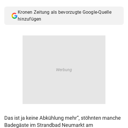
© Krone Multimedia GmbH & Co KG 2026
Muthgasse 2, 1190 Wien
Kronen Zeitung als bevorzugte Google-Quelle
hinzufügen
Das ist ja keine Abkühlung mehr“, stöhnten manche
Badegäste im Strandbad Neumarkt am