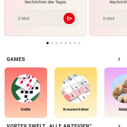
Nachrichten des Tages
Nachrich
send
E-Mail
E-Mail
Abschicken
chevron_right
GAMES
Solitär
Kreuzworträtsel
Mahj
chevron_right
VORTEILSWELT „ALLE ANZEIGEN“