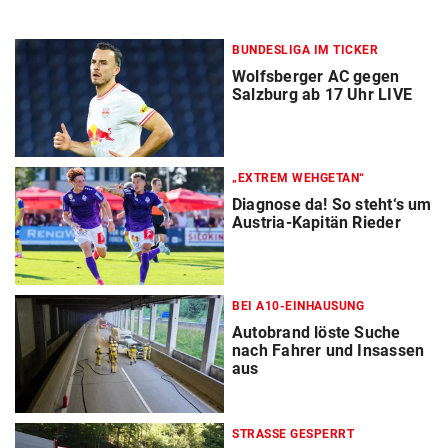
BUNDESLIGA IM TICKER
Wolfsberger AC gegen
Salzburg ab 17 Uhr LIVE
„EXTREM WEHGETAN“
Diagnose da! So steht‘s um
Austria-Kapitän Rieder
BEI A10-EINHAUSUNG
Autobrand löste Suche
nach Fahrer und Insassen
aus
STRASSE GESPERRT