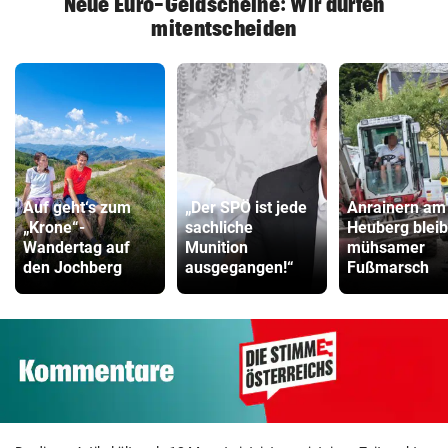
Neue Euro-Geldscheine: Wir dürfen
mitentscheiden
Auf geht‘s zum
„Der SPÖ ist jede
Anrainern am
„Krone“-
sachliche
Heuberg bleib
Wandertag auf
Munition
mühsamer
den Jochberg
ausgegangen!“
Fußmarsch