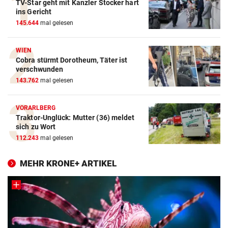
TV-Star geht mit Kanzler Stocker hart
ins Gericht
145.644
mal gelesen
WIEN
Cobra stürmt Dorotheum, Täter ist
verschwunden
143.762
mal gelesen
VORARLBERG
Traktor-Unglück: Mutter (36) meldet
sich zu Wort
112.243
mal gelesen
MEHR KRONE+ ARTIKEL