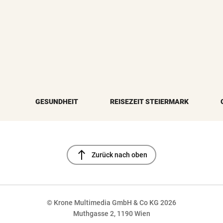
GESUNDHEIT
REISEZEIT STEIERMARK
north
Zurück nach oben
© Krone Multimedia GmbH & Co KG 2026
Muthgasse 2, 1190 Wien