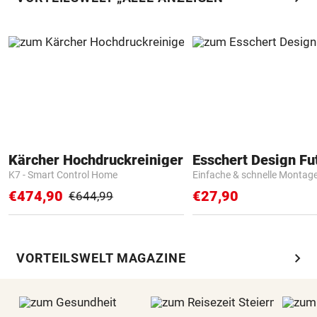
Kärcher Hochdruckreiniger
K7 - Smart Control Home
Einfache & schnelle Montag
€474,90
€27,90
€644,99
chevron_right
VORTEILSWELT MAGAZINE