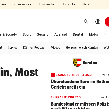
piele
Krone mobile
Immosuche
Jobsuche
Bazar
search
account_circle
Menü aufklappen
Suchen
s & Society
Sport
Gesund
Ausland
Digital
Motor
Wir
rt
Service
Kärnten Podcast
Videos
Herzensmensch Kärnten
Wet
len
Kärnten
in, Most
CAUSA SCHEIDER & JOST
vor 
Überstundenaffäre im Ratha
Gericht greift ein
24 KRÄFTE PRO TAG
vor 1
Bundesländer müssen Polizi