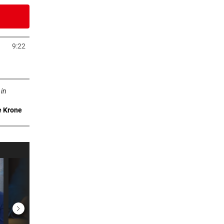
3 Minuten
 Ceuta
9:22
uem Tab öffnen
6 Minuten
b öffnen
egen
 in
2 Minuten
e Krone
ojekt
7 Minuten
spur
1 Minuten