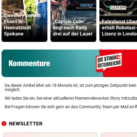
Sweeney verteilt
Essen in
„Captain Colin“
Fahrdienst Ube
Heimatstadt
liegt nach Rang
erhält Robotaxi-
Spokane
drei auf der Lauer
Lizenz in Londo
Da dieser Artikel älter als 18 Monate ist, ist zum jetzigen Zeitpunkt k
möglich.
Wir laden Sie ein, bei einer aktuelleren themenrelevanten Story mitzudi
Bei Fragen können Sie sich gern an das Community-Team per Mail an
NEWSLETTER