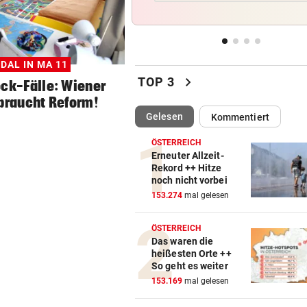
die Koffer packen
EIN TEURER SPASS
vor ein
Zyprer schrottet Lamborghin
DAL IN MA 11
Huracan auf Alpenpass
chevron_right
TOP 3
ck-Fälle: Wiener
braucht Reform!
POKER SPITZT SICH ZU
vor ein
(ausgewählt)
Gelesen
Kommentiert
Real erhöht Angebot, aber
Vinicius löscht alles
ÖSTERREICH
Erneuter Allzeit-
500 STELLEN BETROFFEN
vor ein
Rekord ++ Hitze
noch nicht vorbei
Linzer Tech-Firma hat Jobab
153.274
mal gelesen
fast abgeschlossen
ÖSTERREICH
Das waren die
heißesten Orte ++
So geht es weiter
153.169
mal gelesen