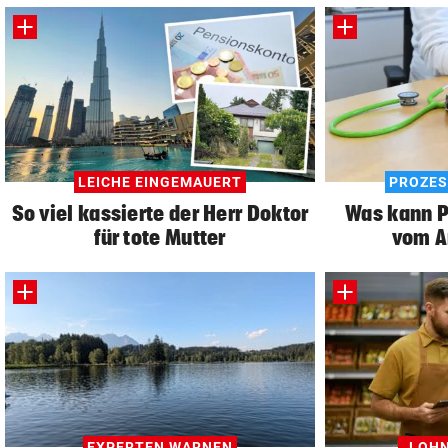
LEICHE EINGEMAUERT
PROZES
So viel kassierte der Herr Doktor
Was kann Pa
für tote Mutter
vom A
EXPERTEN WARNEN
„LOHN