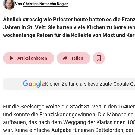
Von
Christina Natascha Kogler
© Krone Multimedia GmbH & Co KG 2026
Muthgasse 2, 1190 Wien
Ähnlich stressig wie Priester heute hatten es die Fran
Jahren in St. Veit: Sie hatten viele Kirchen zu betreu
wochenlange Reisen für die Kollekte von Most und Ke
play_arrow
Artikel anhören
Teilen
Kronen Zeitung als bevorzugte Google-Q
Für die Seelsorge wollte die Stadt St. Veit in den 1640
und konnte die Franziskaner gewinnen. Die Mönche soll
aufbauen, das nach dem Weggang der Klarissinnen 100 
war. Keine einfache Aufgabe für einen Bettelorden, der 