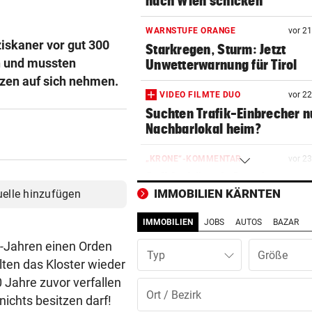
nach Wien schicken
WARNSTUFE ORANGE
vor 2
ziskaner vor gut 300
Starkregen, Sturm: Jetzt
en und mussten
Unwetterwarnung für Tirol
rzen auf sich nehmen.
VIDEO FILMTE DUO
vor 2
Suchten Trafik-Einbrecher 
Nachbarlokal heim?
„KRONE“-KOMMENTAR
vor 2
Solidarität mit Spanien
IMMOBILIEN KÄRNTEN
uelle hinzufügen
ÄGYPTEN-REISEREPORTAGE
vor 2
IMMOBILIEN
JOBS
AUTOS
BAZAR
Wo Sie Tutanchamun persönl
„treffen“ können
er-Jahren einen Orden
Typ
ten das Kloster wieder
NÄCHTLICHE RETTUNG
vor 2
Jahre zuvor verfallen
Bergsteiger (38) verirrte si
nichts besitzen darf!
Hochkönig