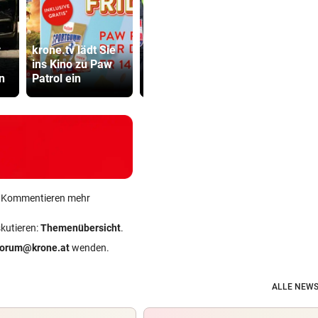
Gestohlenes
„Sehen un
r
krone.tv lädt Sie
Taferl, Alkohol
15. August“
ins Kino zu Paw
und kein
Ceuta vor 
n
Patrol ein
Führerschein
Ansturm
ein Kommentieren mehr
skutieren:
Themenübersicht
.
forum@krone.at
wenden.
ALLE NEWS