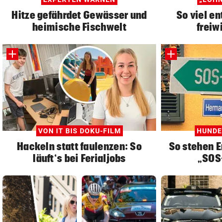
Hitze gefährdet Gewässer und
So viel en
heimische Fischwelt
freiwi
VON IT BIS DOKU-FILM
HUNDE
Hackeln statt faulenzen: So
So stehen E
läuft‘s bei Ferialjobs
„SOS