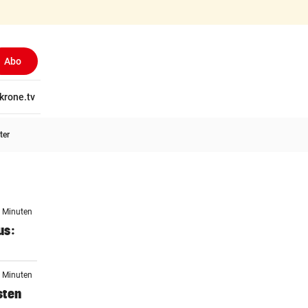
Abo
tschaft
krone.tv
Wissen
Gericht
Kolumnen
Freizeit
Reise
Ti
ter
5 Minuten
us:
5 Minuten
sten