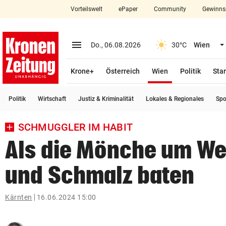
Vorteilswelt
ePaper
Community
Gewinns
close
Schließen
menu
Menü aufklappen
Do., 06.08.2026
30°C
Wien
Abonnieren
(ausgewählt)
Krone+
Österreich
Wien
Politik
Star
account_circle
arrow_right
Anmelden
Politik
Wirtschaft
Justiz & Kriminalität
Lokales & Regionales
Spo
pin_drop
arrow_right
Bundesland auswäh
Wien
SCHMUGGLER IM HABIT
bookmark
Merkliste
Als die Mönche um We
und Schmalz baten
Suchbegriff
search
eingeben
Kärnten
16.06.2024 15:00