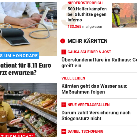
NIEDERÖSTERREICH
500 Helfer kämpfen
bei Gluthitze gegen
Inferno
133.365
mal gelesen
MEHR KÄRNTEN
CAUSA SCHEIDER & JOST
S UM HONORARE
Überstundenaffäre im Rathaus: Ge
tient für 8,11 Euro
greift ein
rzt erwarten?
VIELE LEIDEN
Kärnten geht das Wasser aus:
Maßnahmen folgen
NEUE VERTRAGSFALLEN
Darum zahlt Versicherung nach
Stiegensturz nicht
DANIEL TSCHOFENIG
T SICH NICHT“