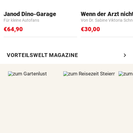
Janod Dino-Garage
Für kleine Autofans
Von Dr. Sabine Viktoria Schn
€64,90
€30,00
chevron_right
VORTEILSWELT MAGAZINE