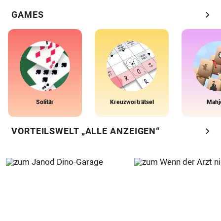
chevron_right
GAMES
Solitär
Kreuzworträtsel
Mahj
chevron_right
VORTEILSWELT „ALLE ANZEIGEN“