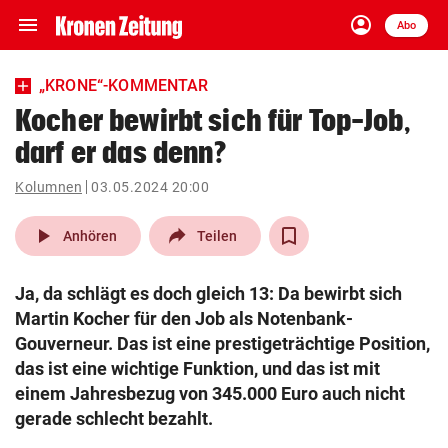
menu
account_circle
Navigation
Anmelden
Abo
close
Schließen
ein-/ausklappen
„KRONE“-KOMMENTAR
Abonnieren
Kocher bewirbt sich für Top-Job,
darf er das denn?
account_circle
arrow_right
Anmelden
Kolumnen
03.05.2024 20:00
pin_drop
arrow_right
Bundesland auswäh
Wien
play_arrow
Anhören
Teilen
bookmark
Merkliste
Ja, da schlägt es doch gleich 13: Da bewirbt sich
Martin Kocher für den Job als Notenbank-
Suchbegriff
Gouverneur. Das ist eine prestigeträchtige Position,
search
eingeben
das ist eine wichtige Funktion, und das ist mit
einem Jahresbezug von 345.000 Euro auch nicht
gerade schlecht bezahlt.