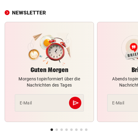
NEWSLETTER
Guten Morgen
Br
Morgens topinformiert über die
Abends topin
Nachrichten des Tages
Nachrich
send
E-Mail
E-Mail
Abschicken