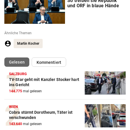
So treiben sie Republik
und ORF in blaue Hände
Ähnliche Themen
Martin Kocher
(ausgewählt)
Gelesen
Kommentiert
SALZBURG
TV-Star geht mit Kanzler Stocker hart
ins Gericht
144.775
mal gelesen
WIEN
Cobra stürmt Dorotheum, Täter ist
verschwunden
143.640
mal gelesen