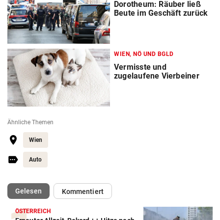
Dorotheum: Räuber ließ
Beute im Geschäft zurück
WIEN, NÖ UND BGLD
Vermisste und
zugelaufene Vierbeiner
Ähnliche Themen
Wien
Auto
(ausgewählt)
Gelesen
Kommentiert
ÖSTERREICH