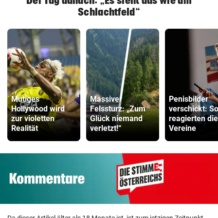
Der Tag danach: „Es sieht aus wie am
Schlachtfeld“
Mutiges
Massiver
Penisbilder
Hollywood wird
Felssturz: „Zum
verschickt: S
zur violetten
Glück niemand
reagierten die
Realität
verletzt!“
Vereine
Da dieser Artikel älter als 18 Monate ist, ist zum jetzigen Zeitpunkt