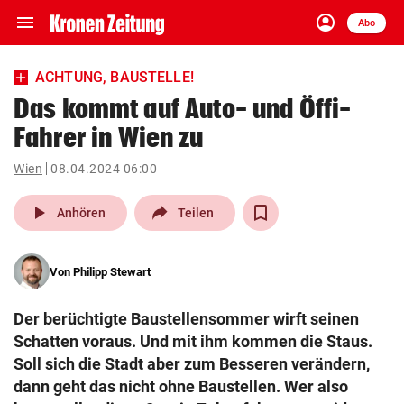
menu
account_circle
Navigation
Anmelden
Abo
close
Schließen
ein-/ausklappen
ACHTUNG, BAUSTELLE!
Abonnieren
Das kommt auf Auto- und Öffi-
Fahrer in Wien zu
account_circle
arrow_right
Anmelden
Wien
08.04.2024 06:00
pin_drop
arrow_right
Bundesland auswäh
Wien
play_arrow
Anhören
Teilen
bookmark
Merkliste
Von
Philipp Stewart
Suchbegriff
search
Der berüchtigte Baustellensommer wirft seinen
eingeben
Schatten voraus. Und mit ihm kommen die Staus.
Soll sich die Stadt aber zum Besseren verändern,
dann geht das nicht ohne Baustellen. Wer also