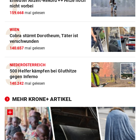
Erneuter Allzeit-Rekord ++ Hitze noch
nicht vorbei
159.668
mal gelesen
WIEN
Cobra stürmt Dorotheum, Täter ist
verschwunden
140.657
mal gelesen
NIEDERÖSTERREICH
500 Helfer kämpfen bei Gluthitze
gegen Inferno
140.242
mal gelesen
MEHR KRONE+ ARTIKEL