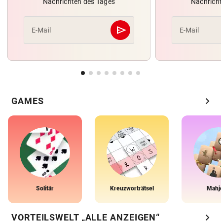
Nachrichten des Tages
Nachrich
send
E-Mail
E-Mail
Abschicken
chevron_right
GAMES
Solitär
Kreuzworträtsel
Mahj
chevron_right
VORTEILSWELT „ALLE ANZEIGEN“