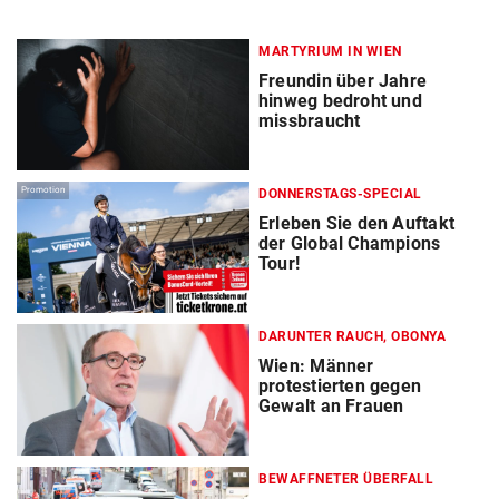
MARTYRIUM IN WIEN
Freundin über Jahre
hinweg bedroht und
missbraucht
Promotion
DONNERSTAGS-SPECIAL
Erleben Sie den Auftakt
der Global Champions
Tour!
DARUNTER RAUCH, OBONYA
Wien: Männer
protestierten gegen
Gewalt an Frauen
BEWAFFNETER ÜBERFALL