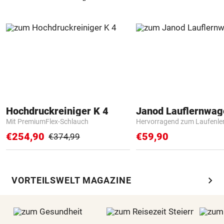
Hochdruckreiniger K 4
Janod Lauflernwa
Mit PremiumFlex-Schlauch
Hervorragend zum Laufenle
€254,90
€59,90
€374,99
chevron_right
VORTEILSWELT MAGAZINE