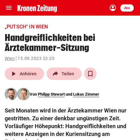
menu
account_circle
Navigation
Anmelden
Abo
close
Schließen
ein-/ausklappen
„PUTSCH“ IN WIEN
Abonnieren
Handgreiflichkeiten bei
Ärztekammer-Sitzung
account_circle
arrow_right
Anmelden
Wien
15.09.2023 22:20
pin_drop
arrow_right
Bundesland auswäh
Wien
play_arrow
Anhören
Teilen
bookmark
Merkliste
Von
Philipp Stewart
und
Lukas Zimmer
Suchbegriff
search
Seit Monaten wird in der Ärztekammer Wien nur
eingeben
gestritten. Zu einer denkbar ungünstigen Zeit.
Vorläufiger Höhepunkt: Handgreiflichkeiten und
weitere Anzeigen in der Kuriensitzung am