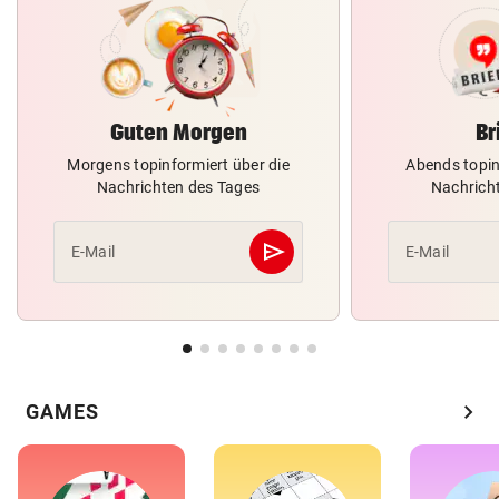
Guten Morgen
Br
Morgens topinformiert über die
Abends topin
Nachrichten des Tages
Nachrich
send
E-Mail
E-Mail
Abschicken
chevron_right
GAMES