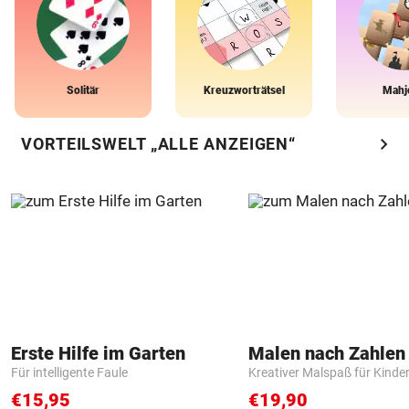
Solitär
Kreuzworträtsel
Mahj
chevron_right
VORTEILSWELT „ALLE ANZEIGEN“
Erste Hilfe im Garten
Für intelligente Faule
Kreativer Malspaß für Kinde
€15,95
€19,90