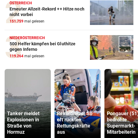
ÖSTERREICH
Erneuter Allzeit-Rekord ++ Hitze noch
nicht vorbei
151.759
mal gelesen
NIEDERÖSTERREICH
500 Helfer kämpfen bei Gluthitze
gegen Inferno
119.264
mal gelesen
Tanker meldet
Rekordhitze: So
Pongauer (51
Explosionen in
oft rückten
bedrohte
Straße von
Rettungskräfte
Supermarkt-
Hormuz
aus
Mitarbeiterin