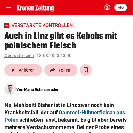
menu
account_circle
Navigation
Anmelden
Abo
close
Schließen
ein-/ausklappen
VERSTÄRKTE KONTROLLEN
Abonnieren
Auch in Linz gibt es Kebabs mit
polnischem Fleisch
account_circle
arrow_right
Anmelden
Oberösterreich
18.08.2023 18:00
pin_drop
arrow_right
Bundesland auswäh
Wien
play_arrow
Anhören
Teilen
bookmark
Merkliste
Von
Mario Ruhmanseder
Suchbegriff
search
Na, Mahlzeit! Bisher ist in Linz zwar noch kein
eingeben
Krankheitsfall, der auf
Gammel-Hühnerfleisch aus
Polen
schließen lässt, bekannt. Es gibt aber bereits
mehrere Verdachtsmomente. Bei der Probe eines