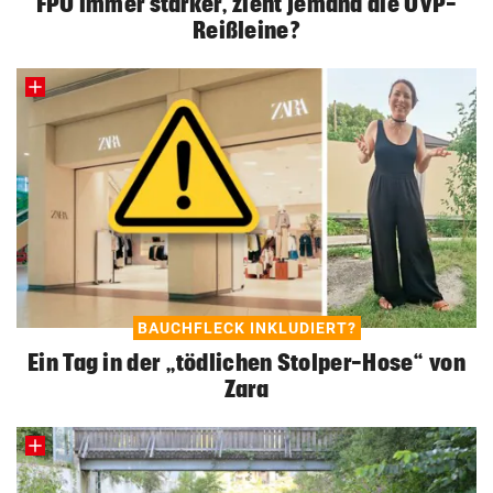
FPÖ immer stärker, zieht jemand die ÖVP-
Reißleine?
BAUCHFLECK INKLUDIERT?
Ein Tag in der „tödlichen Stolper-Hose“ von
Zara