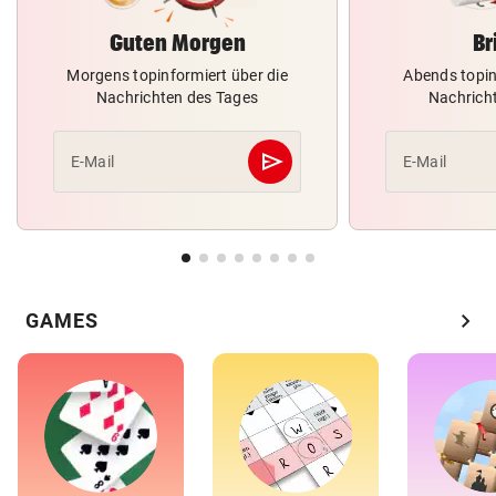
Guten Morgen
Br
Morgens topinformiert über die
Abends topin
Nachrichten des Tages
Nachrich
send
E-Mail
E-Mail
Abschicken
chevron_right
GAMES