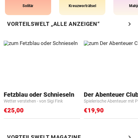
Solitär
Kreuzworträtsel
Mahj
chevron_right
VORTEILSWELT „ALLE ANZEIGEN“
Fetzblau oder Schnieseln
Der Abenteuer Clu
Wetter verstehen - von Sigi Fink
Spielerische Abenteuer mit P
€25,00
€19,90
chevron_right
VORTEILSWELT MAGAZINE