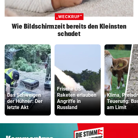
„WECKRUF“
Wie Bildschirmzeit bereits den Kleinsten
schadet
Frische US-
Das Schweigen
Raketen erlauben
Klima, Preisd
der Hühner: Der
Angriffe in
Teuerung: Ba
letzte Akt
Russland
am Limit