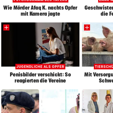
Wie Mörder Afaq K. nachts Opfer
Geschwister:
mit Kamera jagte
die F
JUGENDLICHE ALS OPFER
TIERSCH
Penisbilder verschickt: So
Mit Versorgu
reagierten die Vereine
Schwe