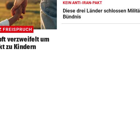
KEIN ANTI-IRAN-PAKT
WANDERER AUSGEFLOGEN
Diese drei Länder schlossen Militä
Wieder Muren nach Unwette
Bündnis
Dramatik im Valser Tal
Z FREISPRUCH
IN GREENSBORO
ft verzweifelt um
Straka verpasst bei PGA-Tur
kt zu Kindern
den Cut vorzeitig
SCHRIEB WM-GESCHICHTE
Bayern kassiert Millionen – 
Transfer-Clou