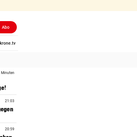
Abo
tschaft
krone.tv
Wissen
Gericht
Kolumnen
Freizeit
Reise
Ti
2 Minuten
ge!
21:03
 gegen
20:59