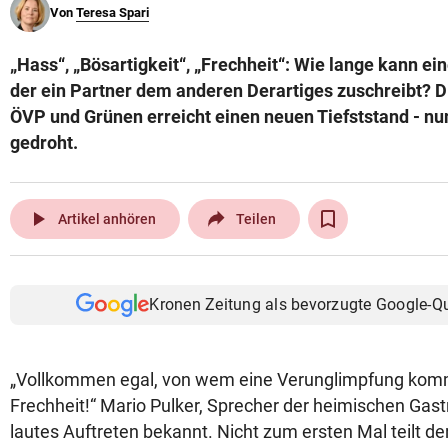
Von
Teresa Spari
© Krone Multimedia GmbH & Co KG 2026
Muthgasse 2, 1190 Wien
„Hass“, „Bösartigkeit“, „Frechheit“: Wie lange kann ei
der ein Partner dem anderen Derartiges zuschreibt?
ÖVP und Grünen erreicht einen neuen Tiefststand - nu
gedroht.
play_arrow
Artikel anhören
Teilen
Kronen Zeitung als bevorzugte Google-Q
„Vollkommen egal, von wem eine Verunglimpfung kommt
Frechheit!“ Mario Pulker, Sprecher der heimischen Gastr
lautes Auftreten bekannt. Nicht zum ersten Mal teilt de