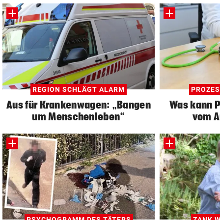
REGION SCHLÄGT ALARM
PROZES
Aus für Krankenwagen: „Bangen
Was kann Pa
um Menschenleben“
vom A
PSYCHOGRAMM DES TÄTERS
ZANK W