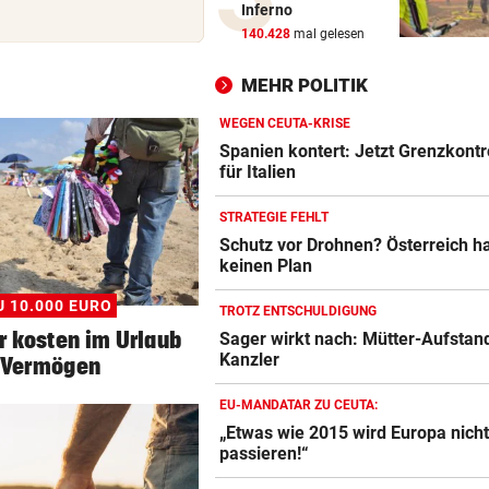
Inferno
Luxus am Meer! Sabalenka
140.428
mal gelesen
gewährt private Einblicke
MEHR POLITIK
„IHR SEID DER HAMMER!“
Feuerwehr befreite Kalb aus
WEGEN CEUTA-KRISE
misslicher Lage
Spanien kontert: Jetzt Grenzkontr
für Italien
FUSSBALL-FANS FEIERN
STRATEGIE FEHLT
Hochgefühle dank Comebac
Schutz vor Drohnen? Österreich h
eines Kult-Sponsors
keinen Plan
LIEFERING VERLIERT
U 10.000 EURO
TROTZ ENTSCHULDIGUNG
Enttäuschende Zweitliga-
r kosten im Urlaub
Sager wirkt nach: Mütter-Aufstan
Rückkehr nach Grödig
Kanzler
 Vermögen
2. LIGA – 2. RUNDE
EU-MANDATAR ZU CEUTA:
Fehlstart komplett! Nächste 
„Etwas wie 2015 wird Europa nich
für St. Pölten
passieren!“