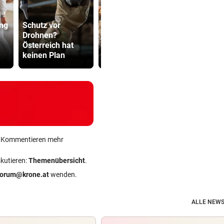
ng
Schutz vor
Drohnen?
Der Tag danach:
Sager wirkt
Österreich hat
„Es sieht aus wie
Mütter-Auf
keinen Plan
am Schlachtfeld“
gegen Kanz
ein Kommentieren mehr
skutieren:
Themenübersicht
.
forum@krone.at
wenden.
ALLE NEWS