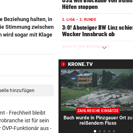
USA will Blockade von irani
Häfen stoppen
ne Beziehung halten, in
2. LIGA – 2. RUNDE
 Die Stimmung zwischen
3:0! Absteiger BW Linz schie
Wacker Innsbruck ab
n wird sogar mit Klage
NACH ELFER-RÜCKNAHME
Hinterseer über VAR: „Ist ei
absoluter Skandal!“
KRONE.TV
WEGEN CEUTA-KRISE
Spanien kontert: Jetzt
Grenzkontrollen für Italien
uelle hinzufügen
SONNTAG NOCH IM KASTEN
Klubs aus Holland und Italie
ZAHLREICHE EINSÄTZE
 - Frechheit bleibt
locken WAC-Goalie
Bach wurde in Pinzgauer Ort zu
obranche ist für sein
reißendem Fluss
r ÖVP-Funktionär aus -
BEI BARESI-ABSCHIED