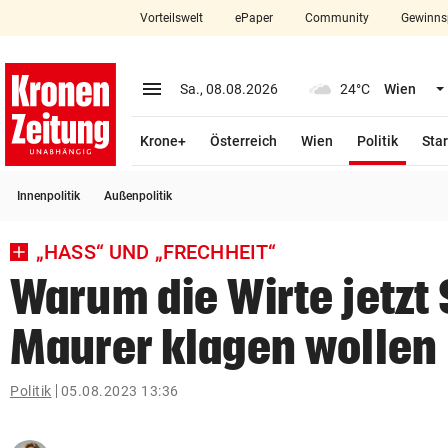
Vorteilswelt
ePaper
Community
Gewinns
close
Schließen
menu
Menü aufklappen
Sa., 08.08.2026
24°C
Wien
Abonnieren
(ausge
Krone+
Österreich
Wien
Politik
Star
account_circle
arrow_right
Anmelden
Innenpolitik
Außenpolitik
pin_drop
arrow_right
Bundesland auswäh
Wien
„HASS“ UND „FRECHHEIT“
bookmark
Merkliste
Warum die Wirte jetzt 
Maurer klagen wollen
Suchbegriff
search
eingeben
Politik
05.08.2023 13:36