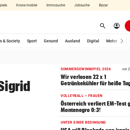
piele
Krone mobile
Immosuche
Jobsuche
Bazar
search
account_circle
Menü aufklappen
Suchen
wählt)
s & Society
Sport
Gesund
Ausland
Digital
Motor
Wir
len
SOMMERGEWINNSPIEL 2026
vor 
Wir verlosen 22 x 1
Sigrid
Getränkekühler für heiße Ta
VOLLEYBALL – FRAUEN
Österreich verliert EM-Test
Montenegro 0:3!
UNTER EINER BEDINGUNG