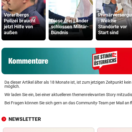
Vorarlbergs
Primärversorgu
Polizei braucht
Diese drei Länder
: Welche
jetzt Hilfe von
schlossen Militär-
Standorte vor
außen
Bündnis
Start sind
Da dieser Artikel älter als 18 Monate ist, ist zum jetzigen Zeitpunkt k
möglich.
Wir laden Sie ein, bei einer aktuelleren themenrelevanten Story mitzudi
Bei Fragen können Sie sich gern an das Community-Team per Mail an
NEWSLETTER