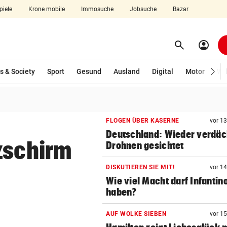
piele
Krone mobile
Immosuche
Jobsuche
Bazar
search
account_circle
Menü aufklappen
Suchen
wählt)
s & Society
Sport
Gesund
Ausland
Digital
Motor
Wir
len
FLOGEN ÜBER KASERNE
vor 1
Deutschland: Wieder verdäc
zschirm
Drohnen gesichtet
DISKUTIEREN SIE MIT!
vor 1
Wie viel Macht darf Infantin
haben?
AUF WOLKE SIEBEN
vor 1