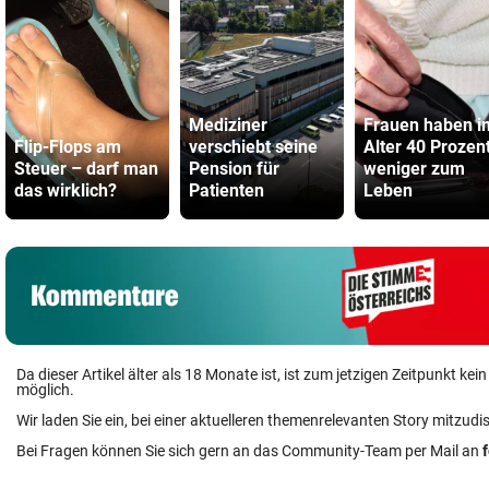
Mediziner
Frauen haben i
Flip-Flops am
verschiebt seine
Alter 40 Prozen
Steuer – darf man
Pension für
weniger zum
das wirklich?
Patienten
Leben
Da dieser Artikel älter als 18 Monate ist, ist zum jetzigen Zeitpunkt k
möglich.
Wir laden Sie ein, bei einer aktuelleren themenrelevanten Story mitzudi
Bei Fragen können Sie sich gern an das Community-Team per Mail an