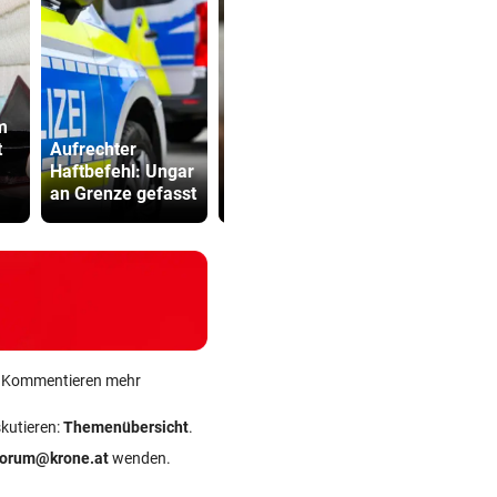
m
„Ratte“: Hat
t
Aufrechter
Cannavaro einen
Bub (4) vo
Haftbefehl: Ungar
Verräter im
(72) versch
an Grenze gefasst
Team?
und festge
ein Kommentieren mehr
skutieren:
Themenübersicht
.
forum@krone.at
wenden.