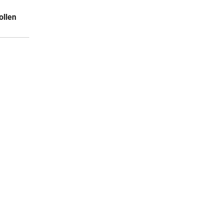
09:20
ollen
09:10
09:07