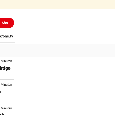
Abo
tschaft
krone.tv
Wissen
Gericht
Kolumnen
Freizeit
Reise
Ti
3 Minuten
htige
4 Minuten
o
5 Minuten