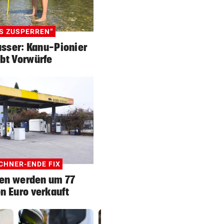
S ZUSPERREN“
sser: Kanu-Pionier
bt Vorwürfe
CHNER-ENDE FIX
len werden um 77
n Euro verkauft