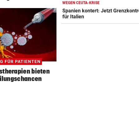
WEGEN CEUTA-KRISE
TELEFON LÄUFT HEISS
Spanien kontert: Jetzt Grenzkontr
Mediziner verschiebt seine
für Italien
Pension für Patienten
„ERSCHRECKENDE SZENEN“
Brand am Gardasee: Hotel
geräumt, Urlauber fliehen
ACHT KILO TNT IM BODEN
G FÜR PATIENTEN
Schon wieder Sprengstoff in
stherapien bieten
beliebtem See gefunden
ilungschancen