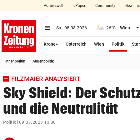
Vorteilswelt
ePaper
Community
Gewinns
close
Schließen
menu
Menü aufklappen
Sa., 08.08.2026
26°C
Wien
Abonnieren
(ausge
Krone+
Österreich
Wien
Politik
Star
account_circle
arrow_right
Anmelden
Innenpolitik
Außenpolitik
pin_drop
arrow_right
Bundesland auswäh
Wien
FILZMAIER ANALYSIERT
bookmark
Merkliste
Sky Shield: Der Schut
und die Neutralität
Suchbegriff
search
eingeben
Politik
09.07.2023 13:00