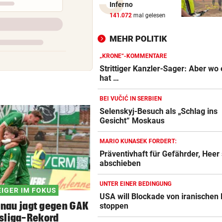
Inferno
Braucht es strengere Regeln
141.072
mal gelesen
E-Scooter-Fahrer?
MEHR POLITIK
„KI LÄSST GRÜSSEN“
Fans lästern über Bikini-Fot
„KRONE“-KOMMENTARE
von Carmen Geiss
Strittiger Kanzler-Sager: Aber wo 
hat …
AM HELLLICHTEN TAG
BEI VUČIĆ IN SERBIEN
Mann soll 33-Jährige in Wie
Selenskyj-Besuch als „Schlag ins
vergewaltigt haben
Gesicht“ Moskaus
ZU SAISONSTART ZURÜCK?
MARIO KUNASEK FORDERT:
Lamparter meldet sich läche
Präventivhaft für Gefährder, Heer 
aus der Klinik
abschieben
RUSSISCHE LUFTANGRIFFE
UNTER EINER BEDINGUNG
IGER IM FOKUS
Kiew schutzlos: Bub (3) und
USA will Blockade von iranischen
enau jagt gegen GAK
Großeltern getötet
stoppen
sliga-Rekord