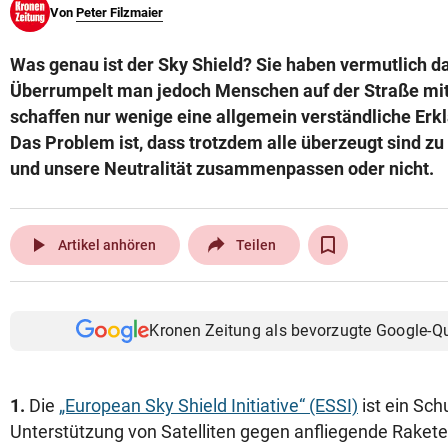
Von
Peter Filzmaier
© Krone Multimedia GmbH & Co KG 2026
Muthgasse 2, 1190 Wien
Was genau ist der Sky Shield? Sie haben vermutlich d
Überrumpelt man jedoch Menschen auf der Straße mit 
schaffen nur wenige eine allgemein verständliche Erkl
Das Problem ist, dass trotzdem alle überzeugt sind zu
und unsere Neutralität zusammenpassen oder nicht.
play_arrow
Artikel anhören
Teilen
Kronen Zeitung als bevorzugte Google-Q
1.
Die
„European Sky Shield Initiative“ (ESSI)
ist ein Sch
Unterstützung von Satelliten gegen anfliegende Raketen