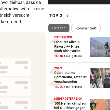
chvollziehbar, dass da
Zurück in der Wüste als erst
Werksfahrer
ternative wäre ja eine
chevron_right
ür sich versucht,
TOP 3
UMSTRITTENE BESETZUNG
vor 4
ak kommend -
Trumps Ex-Anwalt ist jetzt s
(ausgewählt)
Gelesen
Kommentiert
Justizminister
ÖSTERREICH
TRANSFER-ÜBERRASCHUNG
vor 4
Erneuter Allzeit-
Rekord ++ Hitze
Barcelona-Kapitän vor Wech
noch nicht vorbei
zum FC Liverpool
160.824
mal gelesen
FEUER IN DEN BERGEN
vor 5
WIEN
Waldbrände im Lungau: Kamp
Cobra stürmt
Heli und Motorsäge
Dorotheum, Täter ist
verschwunden
PLÖTZLICH VERSCHWUNDEN
142.235
mal gelesen
Bub (4) von Mann (72) versc
und festgehalten
NIEDERÖSTERREICH
500 Helfer kämpfen
bei Gluthitze gegen
FRAGE DES TAGES