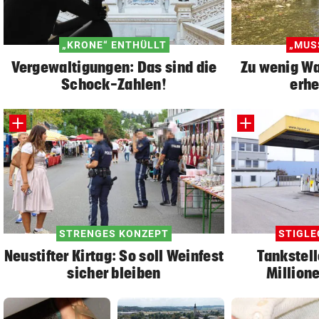
„KRONE“ ENTHÜLLT
„MUS
Vergewaltigungen: Das sind die
Zu wenig Wa
Schock-Zahlen!
erhe
STRENGES KONZEPT
STIGLE
Neustifter Kirtag: So soll Weinfest
Tankstel
sicher bleiben
Millione