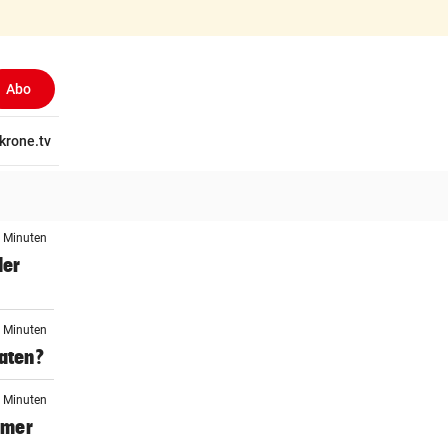
Abo
tschaft
krone.tv
Wissen
Gericht
Kolumnen
Freizeit
Reise
Ti
1 Minuten
der
1 Minuten
daten?
2 Minuten
mmer