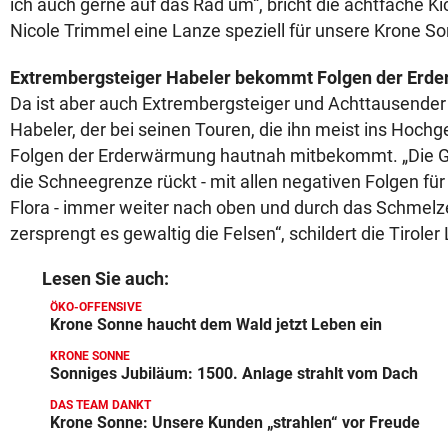
ich auch gerne auf das Rad um“, bricht die achtfache K
Nicole Trimmel eine Lanze speziell für unsere Krone S
Extrembergsteiger Habeler bekommt Folgen der Erd
Da ist aber auch Extrembergsteiger und Achttausender
Habeler, der bei seinen Touren, die ihn meist ins Hochg
Folgen der Erderwärmung hautnah mitbekommt. „Die Gl
die Schneegrenze rückt - mit allen negativen Folgen für
Flora - immer weiter nach oben und durch das Schmel
zersprengt es gewaltig die Felsen“, schildert die Tirole
Lesen Sie auch:
ÖKO-OFFENSIVE
Krone Sonne haucht dem Wald jetzt Leben ein
KRONE SONNE
Sonniges Jubiläum: 1500. Anlage strahlt vom Dach
DAS TEAM DANKT
Krone Sonne: Unsere Kunden „strahlen“ vor Freude