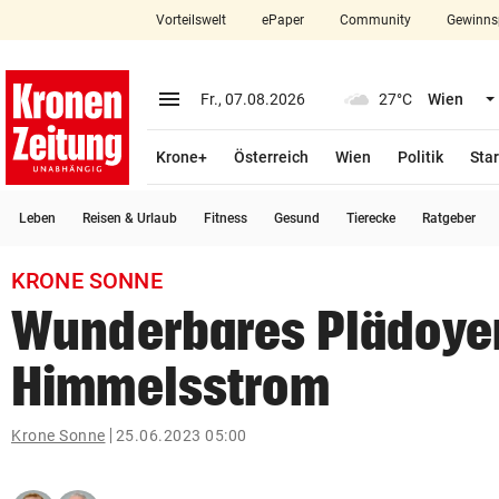
Vorteilswelt
ePaper
Community
Gewinns
close
Schließen
menu
Menü aufklappen
Fr., 07.08.2026
27°C
Wien
Abonnieren
Krone+
Österreich
Wien
Politik
Star
account_circle
arrow_right
Anmelden
Leben
Reisen & Urlaub
Fitness
Gesund
Tierecke
Ratgeber
pin_drop
arrow_right
Bundesland auswäh
Wien
KRONE SONNE
bookmark
Merkliste
Wunderbares Plädoyer
Himmelsstrom
Suchbegriff
search
eingeben
Krone Sonne
25.06.2023 05:00