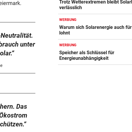
Trotz Wetterextremen bleibt Solar
eiermark.
Weniger Firmenpleiten im zw
verlässlich
Quartal 2026
WERBUNG
„STIMMT ABER NICHT“
Warum sich Solarenergie auch für
Wie Benko gegen seinen Ber
lohnt
Neutralität.
Gusenbauer austeilt
brauch unter
WERBUNG
SOMMERCUP 2026
olar.“
Speicher als Schlüssel für
Energieunabhängigkeit
LIVE: Harder Handballfest mi
Kiel, Lemgo & Kriens
se
chern. Das
r Ökostrom
chützen.“