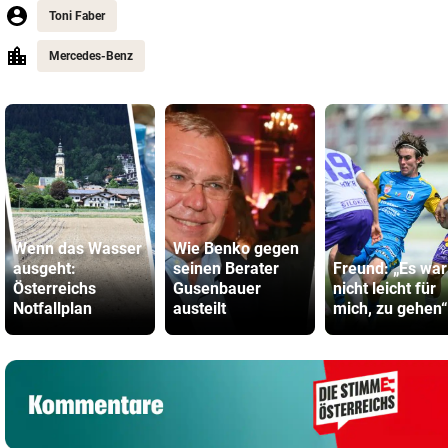
Toni Faber
Mercedes-Benz
Wenn das Wasser
Wie Benko gegen
ausgeht:
seinen Berater
Freund: „Es war
Österreichs
Gusenbauer
nicht leicht für
Notfallplan
austeilt
mich, zu gehen“