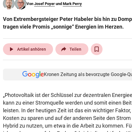
Von
Josef Poyer
und
Mark Perry
© Krone Multimedia GmbH & Co KG 2026
Muthgasse 2, 1190 Wien
Von Extrembergsteiger Peter Habeler bis hin zu Domp
tragen viele Promis „sonnige“ Energien im Herzen.
play_arrow
Artikel anhören
Teilen
Kronen Zeitung als bevorzugte Google-Q
„Photovoltaik ist der Schlüssel zur dezentralen Energ
kann zu einer Stromquelle werden und somit einen Bei
leisten. In der heutigen Zeit ist das ein wichtiger Faktor
Kosten zu sparen und auf der anderen Seite den Stro
Hybrid zu nutzen, um etwa in die Arbeit zu kommen. Fü