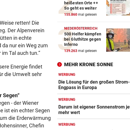
Anklage-Einspruch im Mordf
heißesten Orte ++
Kammerer abgewiesen
So geht es weiter
155.860
mal gelesen
WIEN, NÖ UND BGLD
vor 5
Weise retten! Die
Vermisste und zugelaufene
NIEDERÖSTERREICH
eg. Der Alpenverein
Vierbeiner
500 Helfer kämpfen
ütten in echte
bei Gluthitze gegen
Inferno
d da nur ein Weg zum
NACH OPERATION
vor 5
139.263
mal gelesen
 im Tal auch tun.“
Youngster Maxi Taucher be
Nummer 1 erneut
MEHR KRONE SONNE
ere Energie findet
ür die Umwelt sehr
SCHÄDEN AUF FAHRBAHN
vor 5
WERBUNG
Spursperre! Hitze macht
Die Lösung für den großen Strom-
Europabrücke zu schaffen
Engpass in Europa
r Segen“
WERBUNG
„NEUES KAPITEL“
egen - der Wiener
Darum ist eigener Sonnenstrom je
Jolie-Bruder James Haven ou
 ist ein echter Segen
mehr wert
sich als schwul
, um die Erderwärmung
Hohensinner, Chefin
WERBUNG
MINUS VON DREI PROZENT