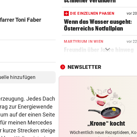
schneller verändern
DIE EINZELNEN PHASEN
vor 2
farrer Toni Faber
Wenn das Wasser ausgeht:
Österreichs Notfallplan
MARTYRIUM IN WIEN
vor 2
Freundin über Jahre hinweg
bedroht und missbraucht
NEWSLETTER
DONNERSTAGS-SPECIAL
vor 2
uelle hinzufügen
Erleben Sie den Auftakt der 
Champions Tour!
ieerzeugung. Jedes Dach
HIT IN SALZBURG SCHULD
vor 3
Ungewöhnlich! Warum Rapid
trag zur Energiewende
schon um 18 Uhr spielt
, um auf der einen Seite
m für meinen Mercedes
„Krone“ kocht
DARUNTER RAUCH, OBONYA
vor 3
r kurze Strecken steige
Wöchentlich neue Rezeptideen, Ko
Wien: Männer protestierten