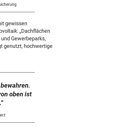
sicherung
mit gewissen
voltaik: „Dachflächen
n und Gewerbeparks,
t genutzt, hochwertige
u bewahren.
on oben ist
.“
warz