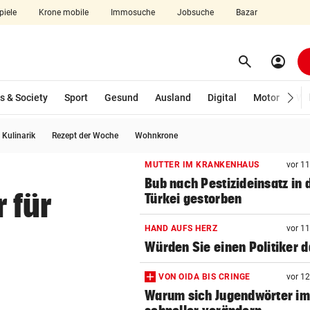
piele
Krone mobile
Immosuche
Jobsuche
Bazar
search
account_circle
Menü aufklappen
Suchen
s & Society
Sport
Gesund
Ausland
Digital
Motor
Wir
Kulinarik
Rezept der Woche
Wohnkrone
len
MUTTER IM KRANKENHAUS
vor 1
Bub nach Pestizideinsatz in 
 für
Türkei gestorben
HAND AUFS HERZ
vor 1
Würden Sie einen Politiker 
VON OIDA BIS CRINGE
vor 1
Warum sich Jugendwörter i