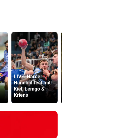
LIVE: Harder
Kurios! WM-
Kanzler
Handballfest mit
Starterin lernte
entschuldig
Kiel, Lemgo &
auf Youtube das
„Der Satz is
Kriens
Gehen
falsch“