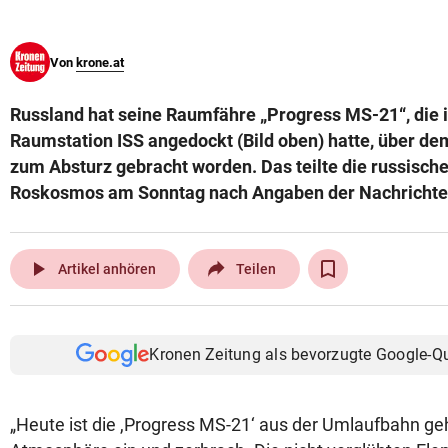
© Krone Multimedia GmbH & Co KG 2026
Muthgasse 2, 1190 Wien
Von
krone.at
Russland hat seine Raumfähre „Progress MS-21“, die 
Raumstation ISS angedockt (Bild oben) hatte, über dem
zum Absturz gebracht worden. Das teilte die russisc
Roskosmos am Sonntag nach Angaben der Nachrichten
play_arrow
Artikel anhören
Teilen
Kronen Zeitung als bevorzugte Google-Q
„Heute ist die ,Progress MS-21‘ aus der Umlaufbahn geho