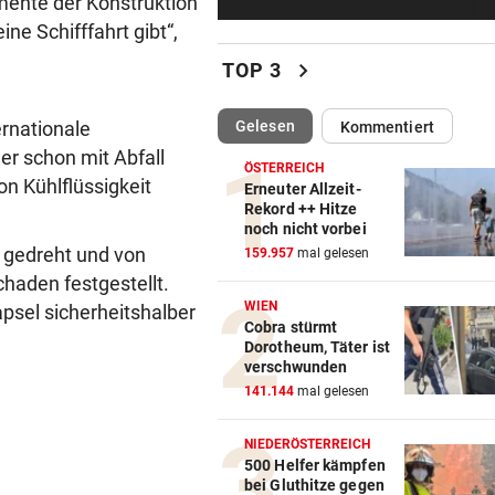
mente der Konstruktion
Brasilien-Legende schockt 
ine Schifffahrt gibt“,
mit Mallet-Finger
chevron_right
TOP 3
KIND UND PARTNER TOT
vor 
Traktor-Unglück: Mutter (36
(ausgewählt)
ernationale
Gelesen
Kommentiert
meldet sich zu Wort
er schon mit Abfall
ÖSTERREICH
n Kühlflüssigkeit
STRATEGIE FEHLT
vor 
Erneuter Allzeit-
Rekord ++ Hitze
Schutz vor Drohnen? Österr
noch nicht vorbei
hat keinen Plan
 gedreht und von
159.957
mal gelesen
chaden festgestellt.
LÄNDLE-KICKER SIEGEN
vor 
WIEN
psel sicherheitshalber
3:1 nach 0:1! Altach dreht De
Cobra stürmt
gegen WSG Tirol
Dorotheum, Täter ist
verschwunden
KRITIK AUS POLITIK
vor 
141.144
mal gelesen
Theater stellt Planschbecke
300.000 Euro auf
NIEDERÖSTERREICH
500 Helfer kämpfen
bei Gluthitze gegen
NACH WIEN AUF MYKONOS
vor 