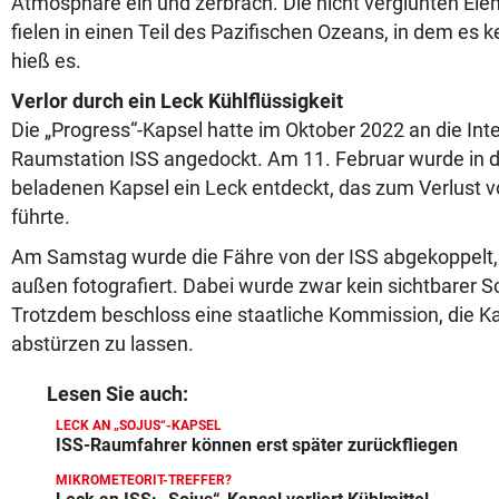
Atmosphäre ein und zerbrach. Die nicht verglühten Ele
fielen in einen Teil des Pazifischen Ozeans, in dem es ke
hieß es.
Verlor durch ein Leck Kühlflüssigkeit
Die „Progress“-Kapsel hatte im Oktober 2022 an die Int
Raumstation ISS angedockt. Am 11. Februar wurde in d
beladenen Kapsel ein Leck entdeckt, das zum Verlust vo
führte.
Am Samstag wurde die Fähre von der ISS abgekoppelt,
außen fotografiert. Dabei wurde zwar kein sichtbarer S
Trotzdem beschloss eine staatliche Kommission, die Ka
abstürzen zu lassen.
Lesen Sie auch:
LECK AN „SOJUS“-KAPSEL
ISS-Raumfahrer können erst später zurückfliegen
MIKROMETEORIT-TREFFER?