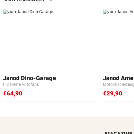
Janod Dino-Garage
Janod Ame
Für kleine Autofans
Motorikspielzeu
€64,90
€29,90
MAGAZINE 