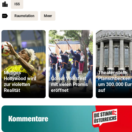
ISS
Raumstation
Meer
Mutiges
Theater stellt
Hollywood wird
Golser Volksfest
Planschbecken
zur violetten
mit vielen Promis
um 300.000 Eur
Realität
eröffnet
auf