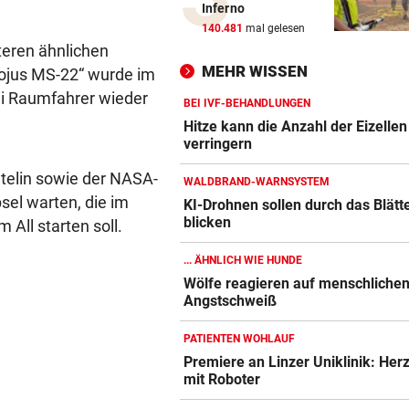
Inferno
Luxus am Meer! Sabalenka
140.481
mal gelesen
gewährt private Einblicke
teren ähnlichen
MEHR WISSEN
Sojus MS-22“ wurde im
„IHR SEID DER HAMMER!“
vor 
rei Raumfahrer wieder
Feuerwehr befreite Kalb aus
BEI IVF-BEHANDLUNGEN
misslicher Lage
Hitze kann die Anzahl der Eizellen
verringern
FUSSBALL-FANS FEIERN
vor 
telin sowie der NASA-
WALDBRAND-WARNSYSTEM
Hochgefühle dank Comebac
sel warten, die im
KI-Drohnen sollen durch das Blätt
eines Kult-Sponsors
blicken
All starten soll.
LIEFERING VERLIERT
vor 
... ÄHNLICH WIE HUNDE
Enttäuschende Zweitliga-
Wölfe reagieren auf menschliche
Rückkehr nach Grödig
Angstschweiß
2. LIGA – 2. RUNDE
vor 
PATIENTEN WOHLAUF
Fehlstart komplett! Nächste 
Premiere an Linzer Uniklinik: Her
für St. Pölten
mit Roboter