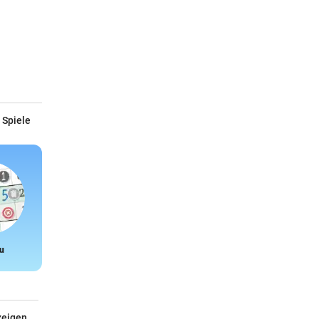
 Spiele
u
Snake
zeigen