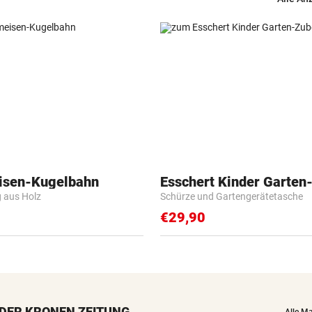
isen-Kugelbahn
Esschert Kinder Garten
g aus Holz
Schürze und Gartengerätetasche
€29,90
DER KRONEN ZEITUNG