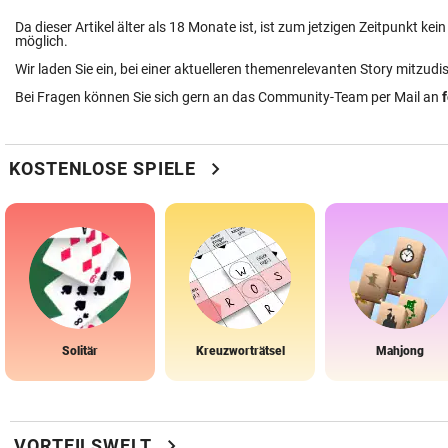
Da dieser Artikel älter als 18 Monate ist, ist zum jetzigen Zeitpunkt k
möglich.
Wir laden Sie ein, bei einer aktuelleren themenrelevanten Story mitzudi
Bei Fragen können Sie sich gern an das Community-Team per Mail an
chevron_right
KOSTENLOSE SPIELE
Solitär
Kreuzworträtsel
Mahjong
chevron_right
VORTEILSWELT