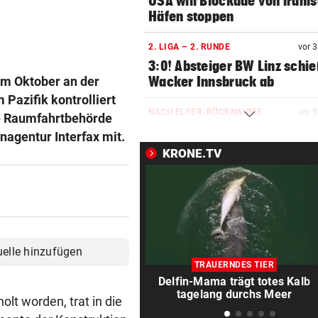
USA will Blockade von irani
Häfen stoppen
2. LIGA – 2. RUNDE
vor 
3:0! Absteiger BW Linz schie
im Oktober an der
Wacker Innsbruck ab
 Pazifik kontrolliert
NACH ELFER-RÜCKNAHME
vor 
he Raumfahrtbehörde
Hinterseer über VAR: „Ist ei
agentur Interfax mit.
absoluter Skandal!“
KRONE.TV
WEGEN CEUTA-KRISE
vor 
Spanien kontert: Jetzt
Grenzkontrollen für Italien
SONNTAG NOCH IM KASTEN
vor 
uelle hinzufügen
Klubs aus Holland und Italie
TRAUERNDES TIER
locken WAC-Goalie
Delfin-Mama trägt totes Kalb
tagelang durchs Meer
lt worden, trat in die
BEI BARESI-ABSCHIED
vor 