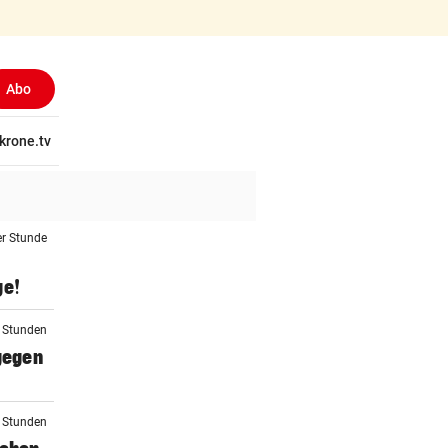
Abo
(ausgewählt)
tschaft
krone.tv
Wissen
Gericht
Kolumnen
Freizeit
Reise
Ti
er Stunde
ge!
2 Stunden
 gegen
2 Stunden