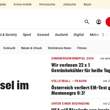
piele
Krone mobile
Immosuche
Jobsuche
Bazar
search
account_circle
Menü aufklappen
Suchen
s & Society
Sport
Gesund
Ausland
Digital
Motor
Wir
Kulinarik
Reisen & Urlaub
Wohnkrone News
Fitness
len
SOMMERGEWINNSPIEL 2026
vor ein
Wir verlosen 22 x 1
Getränkekühler für heiße Ta
sel im
VOLLEYBALL – FRAUEN
vor 
Österreich verliert EM-Test
Montenegro 0:3!
UNTER EINER BEDINGUNG
vor 