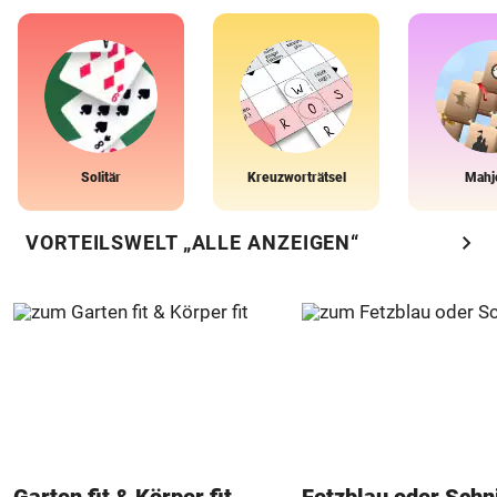
Solitär
Kreuzworträtsel
Mahj
chevron_right
VORTEILSWELT „ALLE ANZEIGEN“
Garten fit & Körper fit
Fetzblau oder Schn