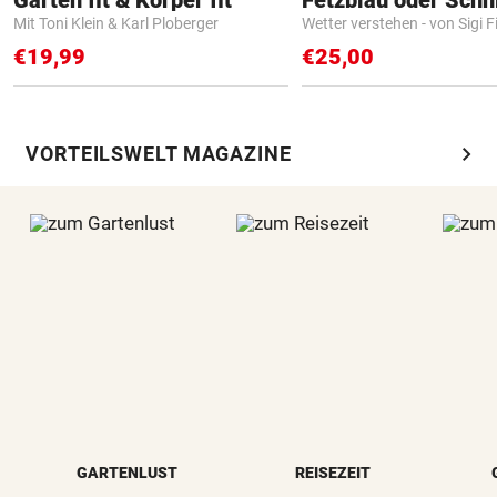
Mit Toni Klein & Karl Ploberger
Wetter verstehen - von Sigi F
€19,99
€25,00
chevron_right
VORTEILSWELT MAGAZINE
GARTENLUST
REISEZEIT