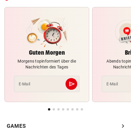
Guten Morgen
Br
Morgens topinformiert über die
Abends topin
Nachrichten des Tages
Nachrich
send
E-Mail
E-Mail
Abschicken
chevron_right
GAMES