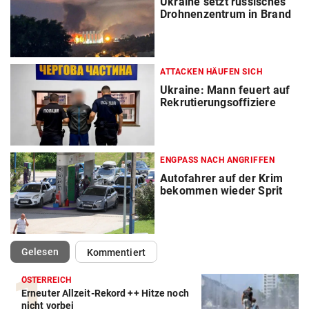
Ukraine setzt russisches
Drohnenzentrum in Brand
ATTACKEN HÄUFEN SICH
Ukraine: Mann feuert auf
Rekrutierungsoffiziere
ENGPASS NACH ANGRIFFEN
Autofahrer auf der Krim
bekommen wieder Sprit
(ausgewählt)
Gelesen
Kommentiert
ÖSTERREICH
Erneuter Allzeit-Rekord ++ Hitze noch
nicht vorbei