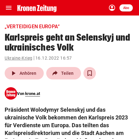
menu
account_circle
Navigation
Anmelden
Abo
close
Schließen
ein-/ausklappen
„VERTEIDIGEN EUROPA“
Abonnieren
Karlspreis geht an Selenskyj und
ukrainisches Volk
account_circle
arrow_right
Anmelden
Ukraine-Krieg
16.12.2022 16:57
pin_drop
arrow_right
Bundesland auswäh
Wien
play_arrow
Anhören
Teilen
bookmark
Merkliste
Von
krone.at
Suchbegriff
search
Präsident Wolodymyr Selenskyj und das
eingeben
ukrainische Volk bekommen den Karlspreis 2023
für Verdienste um Europa. Das teilten das
Karlspreisdirektorium und die Stadt Aachen am