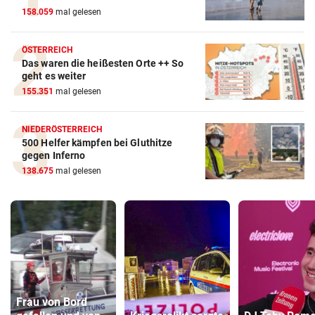
158.059
mal gelesen
ÖSTERREICH
Das waren die heißesten Orte ++ So
geht es weiter
155.351
mal gelesen
NIEDERÖSTERREICH
500 Helfer kämpfen bei Gluthitze
gegen Inferno
138.675
mal gelesen
Frau von Bord