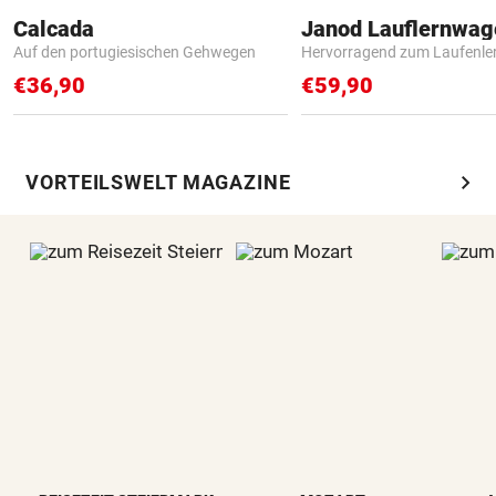
Calcada
Janod Lauflernwa
Auf den portugiesischen Gehwegen
Hervorragend zum Laufenle
€36,90
€59,90
chevron_right
VORTEILSWELT MAGAZINE