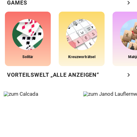
chevron_right
GAMES
Solitär
Kreuzworträtsel
Mahj
chevron_right
VORTEILSWELT „ALLE ANZEIGEN“