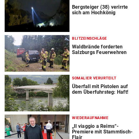
Bergsteiger (38) verirrte
sich am Hochkönig
BLITZEINSCHLÄGE
Waldbrände forderten
Salzburgs Feuerwehren
SOMALIER VERURTEILT
Überfall mit Pistolen auf
dem Überfuhrsteg: Haft!
WIEDERAUFNAHME
„Il viaggio a Reims“-
Premiere mit Stammtisch-
Flair