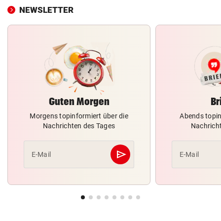
NEWSLETTER
Guten Morgen
Br
Morgens topinformiert über die
Abends topin
Nachrichten des Tages
Nachrich
send
E-Mail
E-Mail
Abschicken