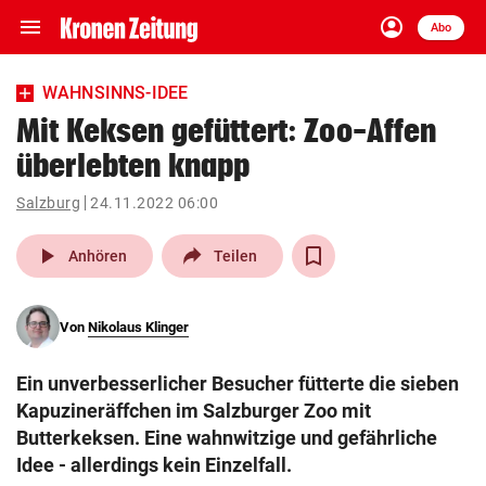
menu
account_circle
Navigation
Anmelden
Abo
close
Schließen
ein-/ausklappen
WAHNSINNS-IDEE
Abonnieren
Mit Keksen gefüttert: Zoo-Affen
überlebten knapp
account_circle
arrow_right
Anmelden
Salzburg
24.11.2022 06:00
pin_drop
arrow_right
Bundesland auswäh
Wien
play_arrow
Anhören
Teilen
bookmark
Merkliste
Von
Nikolaus Klinger
Suchbegriff
search
Ein unverbesserlicher Besucher fütterte die sieben
eingeben
Kapuzineräffchen im Salzburger Zoo mit
Butterkeksen. Eine wahnwitzige und gefährliche
Idee - allerdings kein Einzelfall.